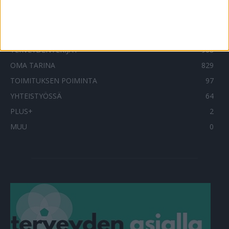
UUTISET
1788
ILMIÖT
986
TERVEYDENTEKIJÄT
908
OMA TARINA
829
TOIMITUKSEN POIMINTA
97
YHTEISTYÖSSÄ
64
PLUS+
2
MUU
0