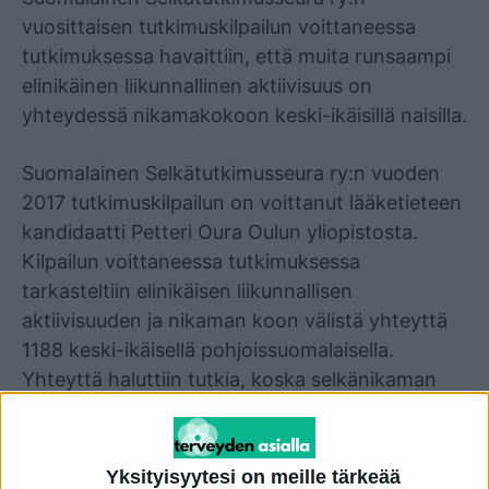
vuosittaisen tutkimuskilpailun voittaneessa
tutkimuksessa havaittiin, että muita runsaampi
elinikäinen liikunnallinen aktiivisuus on
yhteydessä nikamakokoon keski-ikäisillä naisilla.
Suomalainen Selkätutkimusseura ry:n vuoden
2017 tutkimuskilpailun on voittanut lääketieteen
kandidaatti Petteri Oura Oulun yliopistosta.
Kilpailun voittaneessa tutkimuksessa
tarkasteltiin elinikäisen liikunnallisen
aktiivisuuden ja nikaman koon välistä yhteyttä
1188 keski-ikäisellä pohjoissuomalaisella.
Yhteyttä haluttiin tutkia, koska selkänikaman
pienen koon on aiemmin todettu lisäävän riskiä
osteoporoottiselle murtumalle.
Yksityisyytesi on meille tärkeää