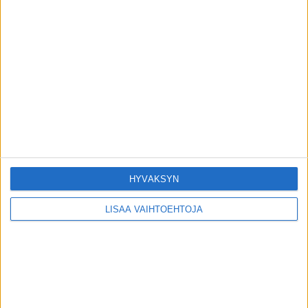
Terveydentekijät
Entä jos näen samaa painajaista yhtä
uudelleen?
toimitus
-
14.6.2026
Terveydentekijät
HYVÄKSYN
LISÄÄ VAIHTOEHTOJA
VIIMEISIMMÄT KOMMENTIT
Sanna: Ystävästäni paljastui kuormittava
Minna V
päällä
ominaisuus
Kerttu Rissanen päätyi radikaaliin ratkaisuun
Terho Halme
päällä