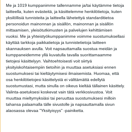
Tutkittavien liikunnallista aktiivisuutta vapaa-
Me ja 1019 kumppanimme tallennamme ja/tai käytämme tietoja
ajalla tiedusteltiin 14, 31 ja 46 ikävuoden
laitteella, kuten evästeitä, ja käsittelemme henkilötietoja, kuten
kohdalla kyselylomakkeilla ja nikaman koko
yksilöllisiä tunnisteita ja laitteella lähetettyä standarditietoa
personoidun mainonnan ja sisällön, mainonnan ja sisällön
määritettiin lannerangan magneettikuvauksella
mittaamisen, yleisötutkimusten ja palvelujen kehittämisen
47 vuoden iässä.
vuoksi.
Me ja yhteistyökumppanimme voimme suostumuksellasi
käyttää tarkkoja paikkatietoja ja tunnistetietoja laitteen
Tutkittavat jaettiin aluksi elinikäisen
skannauksen avulla. Voit napsauttamalla suostua meidän ja
kumppaneidemme yllä kuvatulla tavalla suorittamaamme
liikunnallisen aktiivisuuden perusteella kolmeen
tietojesi käsittelyyn. Vaihtoehtoisesti voit siirtyä
ryhmään: paljon, vaihtelevasti ja vähän
yksityiskohtaisempiin tietoihin ja muuttaa asetuksiasi ennen
liikkuviin. Kun ryhmiä verrattiin toisiinsa, eniten
suostumuksesi tai kieltäytymisesi ilmaisemista.
Huomaa, että
osa henkilötietojesi käsittelystä ei välttämättä edellytä
liikkuvien naisten nikamien havaittiin olevan
suostumustasi, mutta sinulla on oikeus kieltää tällainen käsittely.
suurempia kuin vähiten liikkuvien. Paljon ja
Valinta-asetuksesi koskevat vain tätä verkkosivustoa. Voit
vähän liikkuvien miesten nikamien koossa ei sen
muuttaa mieltymyksiäsi tai peruuttaa suostumuksesi milloin
sijaan todettu eroja.
tahansa palaamalla tälle sivustolle ja napsauttamalla sivun
alaosassa olevaa "Yksityisyys" -painiketta.
Vaikka erot paljon ja vähän liikkuvien välillä
jäivät pieniksi, tutkimuksen perusteella naisten