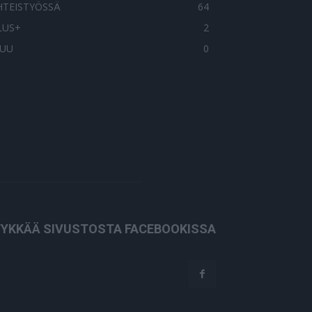
HTEISTYÖSSÄ
64
LUS+
2
UU
0
YKKÄÄ SIVUSTOSTA FACEBOOKISSA