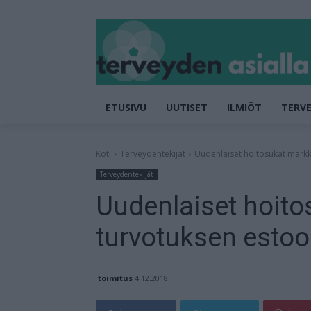
ETUSIVU
UUTISET
ILMIÖT
TERVE
Koti
Terveydentekijät
Uudenlaiset hoitosukat markk
Terveydentekijät
Uudenlaiset hoito
turvotuksen esto
toimitus
4.12.2018