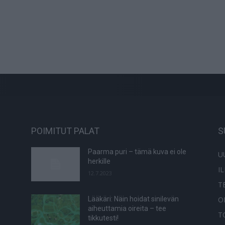
POIMITUT PALAT
S
Paarma puri – tämä kuva ei ole
U
herkille
I
12.7.2023
T
O
Lääkäri: Näin hoidat sinilevän
aiheuttamia oireita – tee
T
tikkutesti!