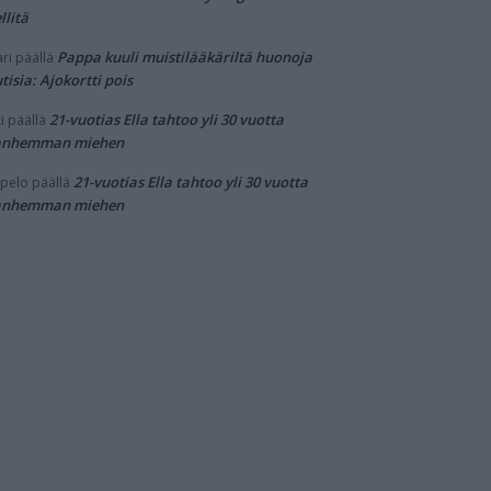
llitä
Pappa kuuli muistilääkäriltä huonoja
ri
päällä
tisia: Ajokortti pois
21-vuotias Ella tahtoo yli 30 vuotta
i
päällä
anhemman miehen
21-vuotias Ella tahtoo yli 30 vuotta
pelo
päällä
anhemman miehen