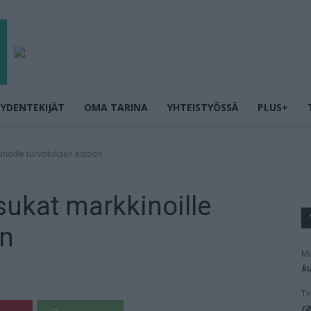
YDENTEKIJÄT
OMA TARINA
YHTEISTYÖSSÄ
PLUS+
inoille turvotuksen estoon
sukat markkinoille
on
Mi
ku
Te
ra