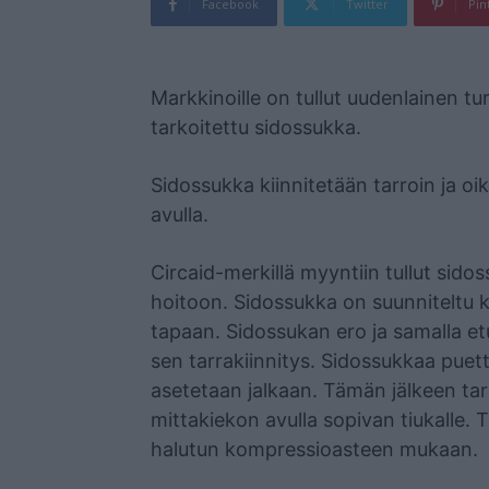
Facebook
Twitter
Pin
Mainos
Markkinoille on tullut uudenlainen t
tarkoitettu sidossukka.
Sidossukka kiinnitetään tarroin ja o
avulla.
Circaid-merkillä myyntiin tullut sid
hoitoon. Sidossukka on suunniteltu k
tapaan. Sidossukan ero ja samalla e
sen tarrakiinnitys. Sidossukkaa puet
asetetaan jalkaan. Tämän jälkeen tar
mittakiekon avulla sopivan tiukalle. 
halutun kompressioasteen mukaan.