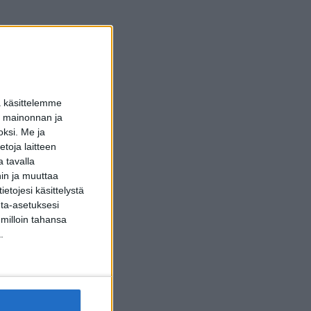
a käsittelemme
dun mainonnan ja
oksi.
Me ja
toja laitteen
 tavalla
hin ja muuttaa
etojesi käsittelystä
inta-asetuksesi
 milloin tahansa
.