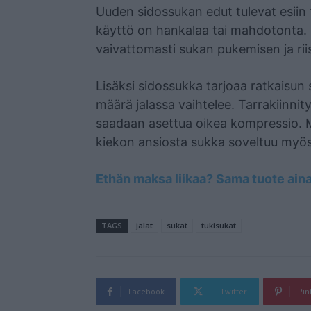
Uuden sidossukan edut tulevat esiin t
käyttö on hankalaa tai mahdotonta. 
vaivattomasti sukan pukemisen ja r
Lisäksi sidossukka tarjoaa ratkaisun 
määrä jalassa vaihtelee. Tarrakiinni
saadaan asettua oikea kompressio. M
kiekon ansiosta sukka soveltuu myös
Ethän maksa liikaa? Sama tuote aina
TAGS
jalat
sukat
tukisukat
Facebook
Twitter
Pin