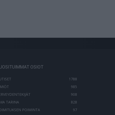
UOSITUIMMAT OSIOT
UTISET
1788
LMIÖT
985
ERVEYDENTEKIJÄT
908
MA TARINA
828
OIMITUKSEN POIMINTA
97