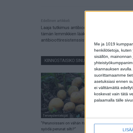
Mainos
Edellinen artikkeli
Laaja tutkimus antibioottien käytöstä: Tiesitkö
tämän lemmikkien lääkinnästä ja
antibioottiresistenssista?
Me ja 1019 kumppanim
henkilötietoja, kuten
sisällön, mainonnan j
KIINNOSTAISIKO SINUA NÄMÄ JUTUT?
yhteistyökumppanimme
skannauksen avulla.
suorittamaamme tietoj
asetuksiasi ennen su
ei välttämättä edelly
koskevat vain tätä v
palaamalla tälle sivu
Terveydentekijät
Terveydentek
”Perunoissani on vähän ituja – voinko
Tiedätkö nä
syödä perunat silti?”
erikoisemma
LISÄ