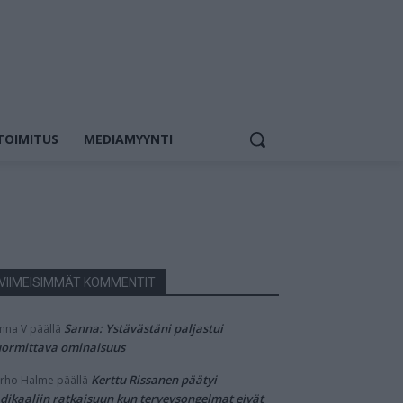
TOIMITUS
MEDIAMYYNTI
VIIMEISIMMÄT KOMMENTIT
Sanna: Ystävästäni paljastui
nna V
päällä
ormittava ominaisuus
Kerttu Rissanen päätyi
rho Halme
päällä
dikaaliin ratkaisuun kun terveysongelmat eivät