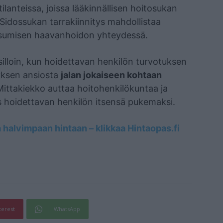
ilanteissa, joissa lääkinnällisen hoitosukan
Sidossukan tarrakiinnitys mahdollistaa
iisumisen haavanhoidon yhteydessä.
silloin, kun hoidettavan henkilön turvotuksen
tyksen ansiosta
jalan jokaiseen kohtaan
ittakiekko auttaa hoitohenkilökuntaa ja
 hoidettavan henkilön itsensä pukemaksi.
 halvimpaan hintaan – klikkaa Hintaopas.fi
terest
WhatsApp