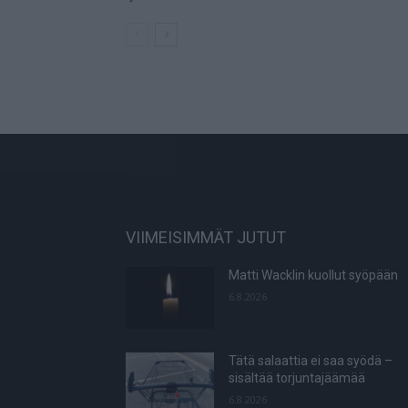
VIIMEISIMMÄT JUTUT
Matti Wacklin kuollut syöpään
6.8.2026
Tätä salaattia ei saa syödä –
sisältää torjuntajäämää
6.8.2026