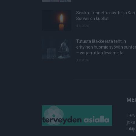
Seiska: Tunnettu näyttelijä Kari
Sorvali on kuollut
4.8.2026
Tutusta lääkkeestä tehtiin
erityinen huomio syövän suhte
– voi jarruttaa leviämistä
3.8.2026
ME
Terv
joka
luki