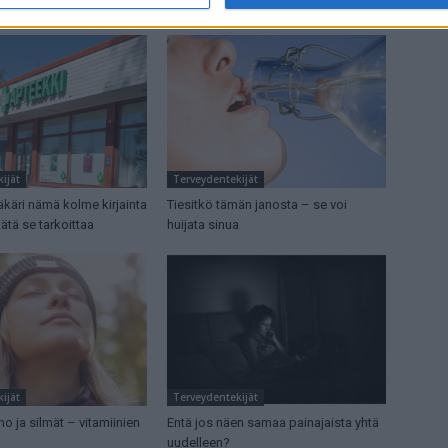
ajoissa
ijät
Terveydentekijät
ääkäri nämä kolme kirjainta
Tiesitkö tämän janosta – se voi
tätä se tarkoittaa
huijata sinua
ijät
Terveydentekijät
ho ja silmät – vitamiinien
Entä jos näen samaa painajaista yhtä
uudelleen?