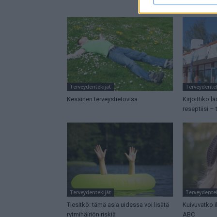
Terveydentekijät
Terveydentek
Kesäinen terveystietovisa
Kirjoittiko l
reseptiisi – 
Terveydentekijät
Terveydentek
Tiesitkö: tämä asia uidessa voi lisätä
Kuivuvatko i
rytmihäiriön riskiä
ABC