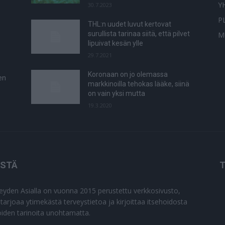
Y
30.7.2023
P
THL:n uudet luvut kertovat
surullista tarinaa siitä, että pilvet
M
lipuivat kesän ylle
29.7.2021
Koronaan on jo olemassa
en
markkinoilla tehokas lääke, siinä
on vain yksi mutta
19.3.2020
ISTÄ
T
eyden Asialla on vuonna 2015 perustettu verkkosivusto,
 tarjoaa ytimekästä terveystietoa ja kirjoittaa itsehoidosta
joiden tarinoita unohtamatta.