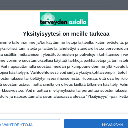
Seuraava artikkeli
Suomessa kehiteltiin rasvanpolttotesti: Kertoo heti
mihin suuntaan laihduttaessa ollaan menossa
Yksityisyytesi on meille tärkeää
me tallennamme ja/tai käytämme tietoja laitteella, kuten evästeitä, j
 yksilöllisiä tunnisteita ja laitteella lähetettyä standarditietoa personoi
a sisällön mittaamisen, yleisötutkimusten ja palvelujen kehittämisen vu
 voimme suostumuksellasi käyttää tarkkoja paikkatietoja ja tunnistetie
 Voit napsauttamalla suostua meidän ja kumppaneidemme yllä kuvatulla
esi käsittelyyn. Vaihtoehtoisesti voit siirtyä yksityiskohtaisempiin tietoi
ostumuksesi tai kieltäytymisesi ilmaisemista.
Huomaa, että osa henkilöti
tä suostumustasi, mutta sinulla on oikeus kieltää tällainen käsittely. Val
erkkosivustoa. Voit muuttaa mieltymyksiäsi tai peruuttaa suostumuksesi
stolle ja napsauttamalla sivun alaosassa olevaa "Yksityisyys" -painiketta
ijät
Terveydentekijät
mä rintasyövän
Salakavala glaukooma etenee hiljaa –
t oireet?
suomalaislöytö voi paljastaa riskin
Ä VAIHTOEHTOJA
HYVÄKSYN