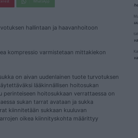
terest
WhatsApp
he
Ma
uu
urvotuksen hallintaan ja haavanhoitoon
tät
v
Ka
ikea kompressio varmistetaan mittakiekon
v
ossukka on aivan uudenlainen tuote turvotuksen
äytettäväksi lääkinnällisen hoitosukan
tu perinteiseen hoitosukkaan verrattaessa on
taessa sukan tarrat avataan ja sukka
rat kiinnitetään sukkaan kuuluvan
Tarrojen oikea kiinnityskohta määrittyy