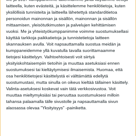
Sähköpostin mukana tullutta linkkiä ei pidä
laitteella, kuten evästeitä, ja käsittelemme henkilötietoja, kuten
klikata, sillä se ohjaa rikollisten ylläpitämälle
yksilöllisiä tunnisteita ja laitteella lähetettyä standarditietoa
verkkosivustolle. Tarkoituksena on varastaa
personoidun mainonnan ja sisällön, mainonnan ja sisällön
mittaamisen, yleisötutkimusten ja palvelujen kehittämisen
henkilötietoja ja kirjautumistietoja, kuten
vuoksi.
Me ja yhteistyökumppanimme voimme suostumuksellasi
pankkitunnuksia.
käyttää tarkkoja paikkatietoja ja tunnistetietoja laitteen
skannauksen avulla. Voit napsauttamalla suostua meidän ja
Viesti voi Kelan mukaan olla painostava. Siinä
kumppaneidemme yllä kuvatulla tavalla suorittamaamme
tietojesi käsittelyyn. Vaihtoehtoisesti voit siirtyä
voidaan väittää, että vastaanottajan on
yksityiskohtaisempiin tietoihin ja muuttaa asetuksiasi ennen
kirjauduttava välittömästi Omakantaan tai
suostumuksesi tai kieltäytymisesi ilmaisemista.
Huomaa, että
tarkistettava itseään koskevia asiakirjoja.
osa henkilötietojesi käsittelystä ei välttämättä edellytä
suostumustasi, mutta sinulla on oikeus kieltää tällainen käsittely.
Valinta-asetuksesi koskevat vain tätä verkkosivustoa. Voit
Viestiin ei pidä reagoida tai sen voi kokonaan
muuttaa mieltymyksiäsi tai peruuttaa suostumuksesi milloin
poistaa.
tahansa palaamalla tälle sivustolle ja napsauttamalla sivun
alaosassa olevaa "Yksityisyys" -painiketta.
Jos tämä juttu oli mielestäsi tärkeä, jaa se
ystävillesi.