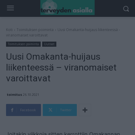
Koti
Toimituksen poiminta
Uusi Omakanta-huijaus liikenteessä -
viranomaiset varoittavat
Toimituksen poiminta
Uutiset
Uusi Omakanta-huijaus
liikenteessä – viranomaiset
varoittavat
toimitus
26.10.2021
Facebook
Twitter
Mainos
Joitakin viikkoja sitten kerrottiin Omakannan