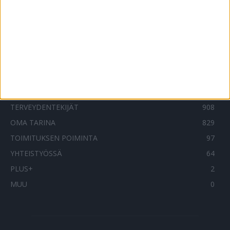
16.7.2025
SUOSITUIMMAT OSIOT
UUTISET
1788
ILMIÖT
986
TERVEYDENTEKIJÄT
908
OMA TARINA
829
TOIMITUKSEN POIMINTA
97
YHTEISTYÖSSÄ
64
PLUS+
2
MUU
0