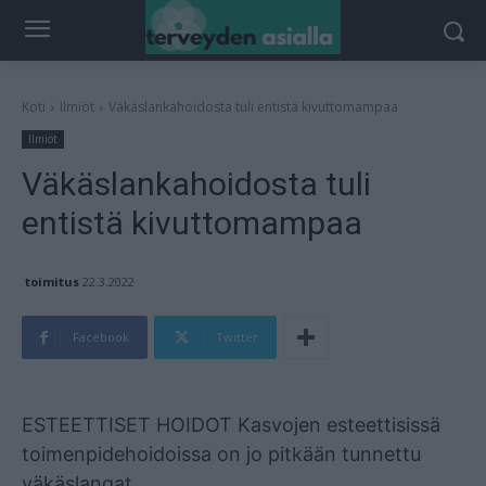
Koti
Ilmiöt
Väkäslankahoidosta tuli entistä kivuttomampaa
Ilmiöt
Väkäslankahoidosta tuli
entistä kivuttomampaa
toimitus
22.3.2022
Facebook
Twitter
Mainos
ESTEETTISET HOIDOT Kasvojen esteettisissä
toimenpidehoidoissa on jo pitkään tunnettu
väkäslangat.