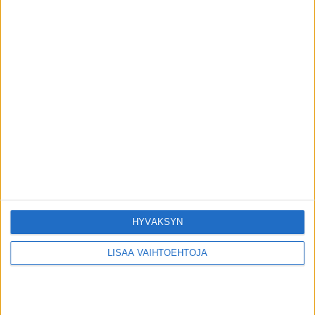
Ilmiöt
Vaihdevuosista voi tulla vain yksi oire –
tunnista ja hoida
toimitus
-
22.6.2026
Ilmiöt
Lääkäri vastasi kesäkysymyksiin, kuten:
Riittääkö kyypakkaus pureman hoidoksi?
toimitus
-
17.6.2026
Ilmiöt
HYVÄKSYN
LISÄÄ VAIHTOEHTOJA