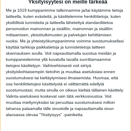
puudukkeena ja lankojen tuloksen tukemisessa.
Yksityisyytesi on meille tärkeää
Me ja 1019 kumppanimme tallennamme ja/tai käytämme tietoja
Asiasta kertoo Medical Clinic Luxin
laitteella, kuten evästeitä, ja käsittelemme henkilötietoja, kuten
yksilöllisiä tunnisteita ja laitteella lähetettyä standarditietoa
vastuusairaanhoitaja Susanna Hanhineva:
personoidun mainonnan ja sisällön, mainonnan ja sisällön
mittaamisen, yleisötutkimusten ja palvelujen kehittämisen
-Tässä toimenpiteessa puudukkeellinen
vuoksi.
Me ja yhteistyökumppanimme voimme suostumuksellasi
käyttää tarkkoja paikkatietoja ja tunnistetietoja laitteen
hyaluronihappoinjektio laitetaan kudoksen
skannauksen avulla. Voit napsauttamalla suostua meidän ja
tyhjimpään kohtaan, ja siihen kohtaan, josta
kumppaneidemme yllä kuvatulla tavalla suorittamaamme
lanka viedään kudokseen. Syvyys on noin 2
tietojesi käsittelyyn. Vaihtoehtoisesti voit siirtyä
millimetrin luokkaa. Täyteaineen
yksityiskohtaisempiin tietoihin ja muuttaa asetuksiasi ennen
suostumuksesi tai kieltäytymisesi ilmaisemista.
Huomaa, että
puudutusaineen määrä on pieni, mutta tehokas
osa henkilötietojesi käsittelystä ei välttämättä edellytä
ja paljon kivuttomampi kuin lidokaani-injektio,
suostumustasi, mutta sinulla on oikeus kieltää tällainen käsittely.
joka pistettäessä aiheuttaa kirvelyä, Hanhieva
Valinta-asetuksesi koskevat vain tätä verkkosivustoa. Voit
muuttaa mieltymyksiäsi tai peruuttaa suostumuksesi milloin
kertoo.
tahansa palaamalla tälle sivustolle ja napsauttamalla sivun
alaosassa olevaa "Yksityisyys" -painiketta.
Hän toteaa että hyaluronihappo, jota meissä
ihmisissä luonnostaan on, myös niin sanotusti