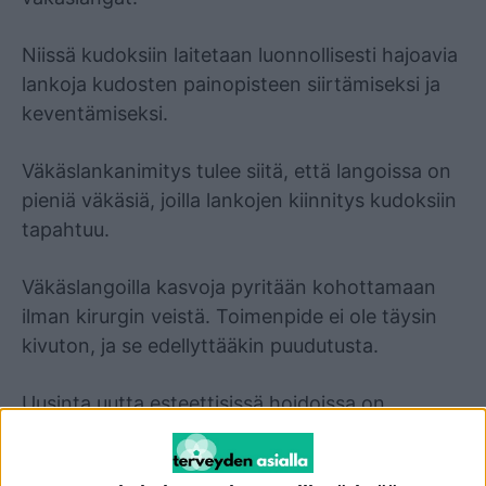
Niissä kudoksiin laitetaan luonnollisesti hajoavia
lankoja kudosten painopisteen siirtämiseksi ja
keventämiseksi.
Väkäslankanimitys tulee siitä, että langoissa on
pieniä väkäsiä, joilla lankojen kiinnitys kudoksiin
tapahtuu.
Väkäslangoilla kasvoja pyritään kohottamaan
ilman kirurgin veistä. Toimenpide ei ole täysin
kivuton, ja se edellyttääkin puudutusta.
Uusinta uutta esteettisissä hoidoissa on
kuitenkin niin kutsuttu ”väkäskombo”. Siinä
lidokaiinipitoista hyaluronihappoa käytetään