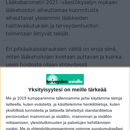
Lääkebarometri 2021 -väestökyselyn mukaan
lääkehoidon aiheuttamaa kuormitusta
aiheuttavat yleisimmin lääkkeiden
haittavaikutuksiin ja terveydenhuollon
toimintaan liittyvät tekijät.
Eri pitkäaikaissairauksien välillä on eroja siinä,
miten lääkehoitojen koetaan auttavan ja kuinka
usein hoidosta ollaan yhteydessä
terveydenhuoltoon.
Tulokset selviävät Fimean syksyllä 2021
Yksityisyytesi on meille tärkeää
toteuttamasta väestökyselystä. Tutkimuksen
Me ja 1019 kumppanimme tallennamme ja/tai käytämme tietoja
tavoitteena oli selvittää väestötasolla
laitteella, kuten evästeitä, ja käsittelemme henkilötietoja, kuten
yksilöllisiä tunnisteita ja laitteella lähetettyä standarditietoa
lääkehoidon seurantaa ja kuormittavuutta sekä
personoidun mainonnan ja sisällön, mainonnan ja sisällön
kokemuksia lääkkeiden hankkimisesta.
mittaamisen, yleisötutkimusten ja palvelujen kehittämisen
vuoksi.
Me ja yhteistyökumppanimme voimme suostumuksellasi