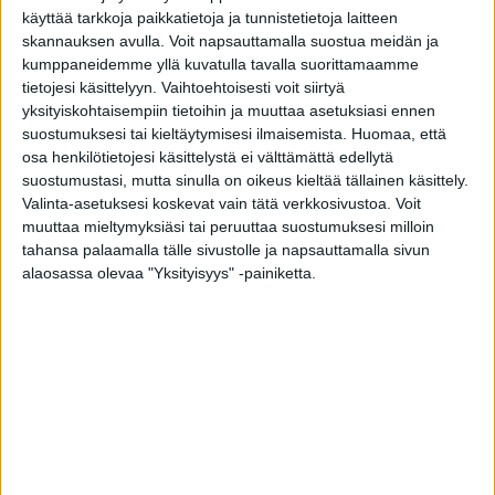
käyttää tarkkoja paikkatietoja ja tunnistetietoja laitteen
skannauksen avulla. Voit napsauttamalla suostua meidän ja
Lääkehoito kuormittaa ja siinä on
kumppaneidemme yllä kuvatulla tavalla suorittamaamme
tietojesi käsittelyyn. Vaihtoehtoisesti voit siirtyä
ongelmia
yksityiskohtaisempiin tietoihin ja muuttaa asetuksiasi ennen
suostumuksesi tai kieltäytymisesi ilmaisemista.
Huomaa, että
Vastaajista 60 prosenttia koki, että lääkkeistä
osa henkilötietojesi käsittelystä ei välttämättä edellytä
suostumustasi, mutta sinulla on oikeus kieltää tällainen käsittely.
mahdollisesti aiheutuvat haittavaikutukset on
Valinta-asetuksesi koskevat vain tätä verkkosivustoa. Voit
kestettävä ja 42 prosenttia oli huolissaan
muuttaa mieltymyksiäsi tai peruuttaa suostumuksesi milloin
lääkkeen mahdollisista haittavaikutuksista.
tahansa palaamalla tälle sivustolle ja napsauttamalla sivun
alaosassa olevaa "Yksityisyys" -painiketta.
Vastaajista 36 prosenttia koki rasitteeksi sen,
että vastuu hoidosta on jakautunut liian monelle
terveydenhuollon ammattilaiselle ja 22
prosenttia koki hankalaksi, että sairauksien
hoidon vuoksi joutuu asioimaan
terveydenhuollossa usein.