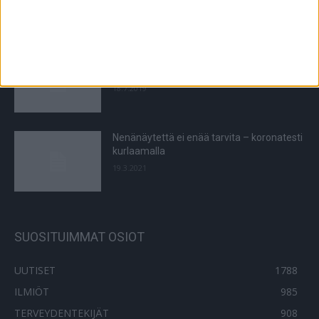
määräajassa
18.12.2022
Sanna rohkaisee: Älä säiky minua vaikka
näytän erilaiselta
18.7.2019
Nenänäytettä ei enää tarvita – koronatesti
kurlaamalla
19.3.2021
SUOSITUIMMAT OSIOT
UUTISET
1788
ILMIÖT
985
TERVEYDENTEKIJÄT
908