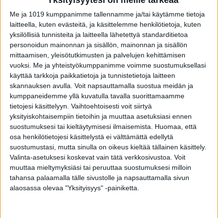
Yksityisyytesi on meille tärkeää
Muut fysiologiset ongelmat, kuten diabetes,
Me ja 1019 kumppanimme tallennamme ja/tai käytämme tietoja
sydänsairaus, MS-tauti. Nämä vaurioittavat
laitteella, kuten evästeitä, ja käsittelemme henkilötietoja, kuten
hermoimpulssien toimintaa.
yksilöllisiä tunnisteita ja laitteella lähetettyä standarditietoa
personoidun mainonnan ja sisällön, mainonnan ja sisällön
Tupakointi. Vaikuttaa verenkiertoon, supistaa
mittaamisen, yleisötutkimusten ja palvelujen kehittämisen
vuoksi.
Me ja yhteistyökumppanimme voimme suostumuksellasi
verisuonia.
käyttää tarkkoja paikkatietoja ja tunnistetietoja laitteen
skannauksen avulla. Voit napsauttamalla suostua meidän ja
Testosteronivajaus. Iän myötä tämä voi
kumppaneidemme yllä kuvatulla tavalla suorittamaamme
vaikeuttaa erektiota. Hoidettavissa.
tietojesi käsittelyyn. Vaihtoehtoisesti voit siirtyä
yksityiskohtaisempiin tietoihin ja muuttaa asetuksiasi ennen
suostumuksesi tai kieltäytymisesi ilmaisemista.
Huomaa, että
Lääkitys. Jotkin psyykelääkkeet tai
osa henkilötietojesi käsittelystä ei välttämättä edellytä
verenpaineen hoitoon käytettävät lääkkeet
suostumustasi, mutta sinulla on oikeus kieltää tällainen käsittely.
Valinta-asetuksesi koskevat vain tätä verkkosivustoa. Voit
voivat vaikuttaa erektiokykyyn, haluttomuuteen
muuttaa mieltymyksiäsi tai peruuttaa suostumuksesi milloin
tai vaikkapa laukeamiskykyyn.
tahansa palaamalla tälle sivustolle ja napsauttamalla sivun
alaosassa olevaa "Yksityisyys" -painiketta.
Huolet. Stressi ja huolet painavat, ja silloin seksi
voi olla mahdotonta haluista huolimatta.