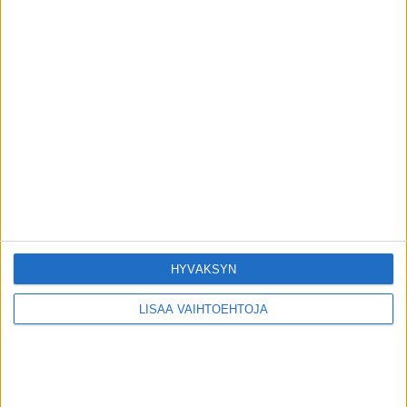
Terveydentekijät
Entä jos näen samaa painajaista yhtä
uudelleen?
toimitus
-
14.6.2026
Terveydentekijät
1 KOMMENTTI
Kommenttien lisääminen on estetty.
HYVÄKSYN
LISÄÄ VAIHTOEHTOJA
VIIMEISIMMÄT KOMMENTIT