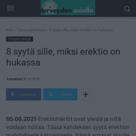
Koti
Terveydentekijät
8 syytä sille, miksi erektio on hukassa
Terveydentekijät
8 syytä sille, miksi erektio on
hukassa
toimitus
30.10.2019
Facebook
Twitter
Mainos
05.08.2021
Erektiohäiriöt ovat yleisiä ja niitä
voidaan hoitaa. Tässä kahdeksan syytä erektion
mahdolliselle katoamiselle. Nämä antavat sinulle