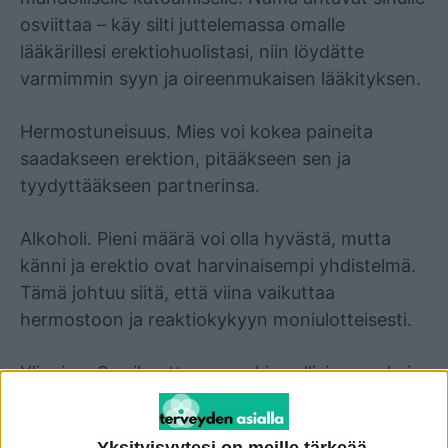
osviittaa – käy silti juttelemassa omalle
lääkärillesi erektiohuolistasi, niin löydätte
varmimmin syyn ja oireenmukaisen lääkityksen.
Hermostuneisuus. Mies voi kokea paineita
saadakseen erektion, pitääkseen sen ja
tyydyttääkseen partnerinsa.
Alkoholi. Pieni määrä voi olla hyvästä, mutta
känni ja erektio ovat harvinaisempi yhdistelmä.
Tämä johtuu siitä, että viina vaikuttaa
hermostoon ja reaktiokykyyn moniulotteisesti.
Ylipaino. Se aiheuttaa verenkierrollisia ongelmia,
ja penis tarvitsee verta erektioonsa.