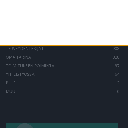
SUOSITUIMMAT OSIOT
UUTISET
1788
ILMIÖT
985
TERVEYDENTEKIJÄT
908
OMA TARINA
828
TOIMITUKSEN POIMINTA
97
YHTEISTYÖSSÄ
64
PLUS+
2
MUU
0