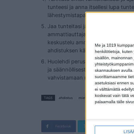
tunteesi ja anna itsellesi lupa tun
lähestymistapa voi auttaa vähent
Jaa tunteitasi ja ajatuksiasi luote
ammattiauttajan kanssa. Jos kieltei
keskustelu ammattiauttajan kanssa v
Me ja 1019 kumppanim
ahdistuksen käsittelemiseen.
henkilötietoja, kuten
sisällön, mainonnan j
Huolehdi perustarpeistasi, kuten ri
yhteistyökumppanimme
ja säännöllisestä liikunnasta. Näi
skannauksen avulla.
suorittamaamme tietoj
vahvistamaan mieltäsi ja kehoasi
asetuksiasi ennen su
ei välttämättä edelly
koskevat vain tätä v
TAGS
ahdistus
mielenterveys
palaamalla tälle sivu
Facebook
Twitter
Pin
LISÄ