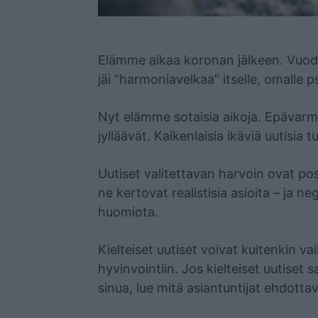
Mainos
Elämme aikaa koronan jälkeen. Vuodet
jäi ”harmoniavelkaa” itselle, omalle ps
Nyt elämme sotaisia aikoja. Epävarmu
jylläävät. Kaikenlaisia ikäviä uutisia t
Uutiset valitettavan harvoin ovat posi
ne kertovat realistisia asioita – ja 
huomiota.
Kielteiset uutiset voivat kuitenkin v
hyvinvointiin. Jos kielteiset uutiset
sinua, lue mitä asiantuntijat ehdotta