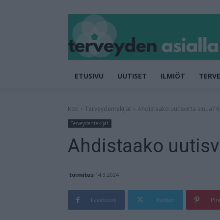
ETUSIVU
UUTISET
ILMIÖT
TERVE
Koti
Terveydentekijät
Ahdistaako uutisvirta sinua? 6
Terveydentekijät
Ahdistaako uutisvi
toimitus
14.3.2024
Facebook
Twitter
Pin