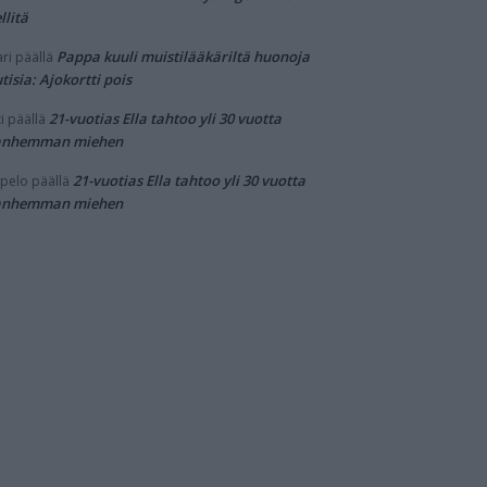
llitä
Pappa kuuli muistilääkäriltä huonoja
ri
päällä
tisia: Ajokortti pois
21-vuotias Ella tahtoo yli 30 vuotta
i
päällä
anhemman miehen
21-vuotias Ella tahtoo yli 30 vuotta
pelo
päällä
anhemman miehen