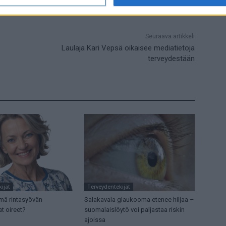
Seuraava artikkeli
Laulaja Kari Vepsä oikaisee mediatietoja
terveydestään
ijät
Terveydentekijät
mä rintasyövän
Salakavala glaukooma etenee hiljaa –
t oireet?
suomalaislöytö voi paljastaa riskin
ajoissa