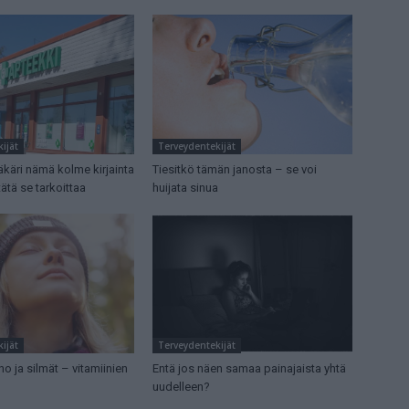
ijät
Terveydentekijät
ääkäri nämä kolme kirjainta
Tiesitkö tämän janosta – se voi
tätä se tarkoittaa
huijata sinua
ijät
Terveydentekijät
ho ja silmät – vitamiinien
Entä jos näen samaa painajaista yhtä
uudelleen?