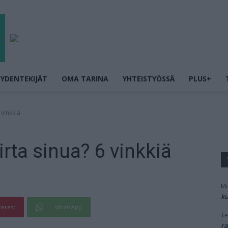
YDENTEKIJÄT
OMA TARINA
YHTEISTYÖSSÄ
PLUS+
 vinkkiä
rta sinua? 6 vinkkiä
Mi
ku
terest
WhatsApp
Te
ra