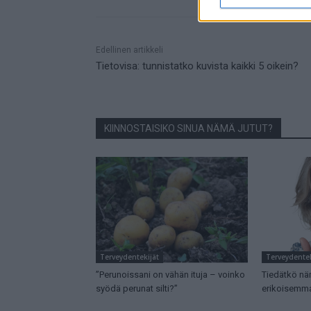
Mainos
Edellinen artikkeli
Tietovisa: tunnistatko kuvista kaikki 5 oikein?
KIINNOSTAISIKO SINUA NÄMÄ JUTUT?
Terveydentekijät
Terveydentek
”Perunoissani on vähän ituja – voinko
Tiedätkö nä
syödä perunat silti?”
erikoisemma