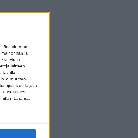
a käsittelemme
dun mainonnan ja
oksi.
Me ja
toja laitteen
 tavalla
hin ja muuttaa
etojesi käsittelystä
inta-asetuksesi
 milloin tahansa
.