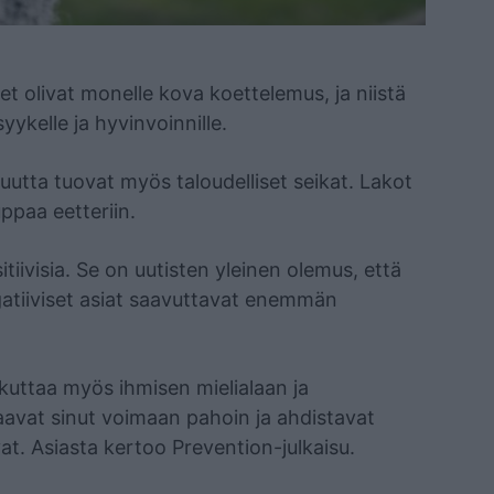
 olivat monelle kova koettelemus, ja niistä
yykelle ja hyvinvoinnille.
utta tuovat myös taloudelliset seikat. Lakot
uppaa eetteriin.
tiivisia. Se on uutisten yleinen olemus, että
negatiiviset asiat saavuttavat enemmän
aikuttaa myös ihmisen mielialaan ja
 saavat sinut voimaan pahoin ja ahdistavat
vat. Asiasta kertoo Prevention-julkaisu.