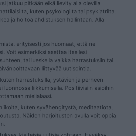
i jatkuu pitkään eikä lievity alla olevilla
tilaisilta, kuten psykologilta tai psykiatrilta.
tukea ja hoitoa ahdistuksen hallintaan. Alla
mista, erityisesti jos huomaat, että ne
i. Voit esimerkiksi asettaa itsellesi
suhteen, tai lueskella vaikka harrastuksiin tai
ivänpolttavaan liittyvää uutisointia.
a, kuten harrastuksilla, ystävien ja perheen
ai luonnossa liikkumisella. Positiivisiin asioihin
ottamaan mielialaasi.
ekniikoita, kuten syvähengitystä, meditaatiota,
toutusta. Näiden harjoitusten avulla voit oppia
in.
uksesi kielteisiä uutisia kohtaan. Hyväksy