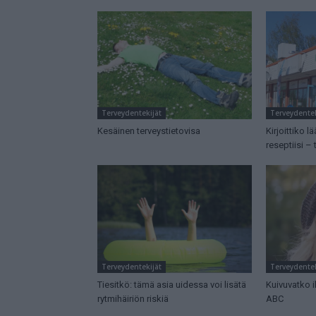
Terveydentekijät
Terveydentek
Kesäinen terveystietovisa
Kirjoittiko l
reseptiisi – 
Terveydentekijät
Terveydentek
Tiesitkö: tämä asia uidessa voi lisätä
Kuivuvatko i
rytmihäiriön riskiä
ABC