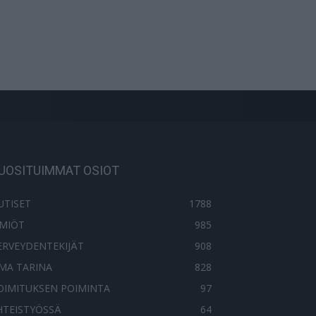
UOSITUIMMAT OSIOT
UTISET
1788
LMIÖT
985
ERVEYDENTEKIJÄT
908
MA TARINA
828
OIMITUKSEN POIMINTA
97
HTEISTYÖSSÄ
64