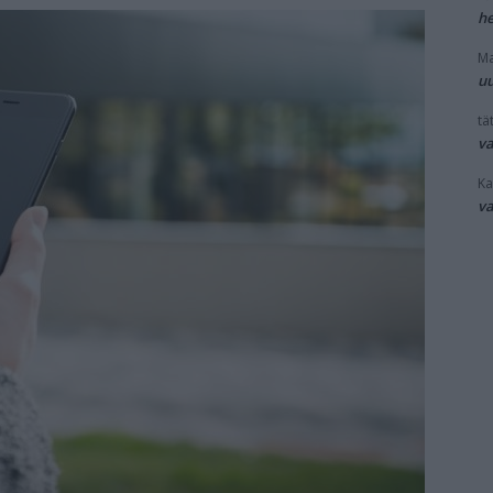
he
Ma
uu
tät
v
Ka
v