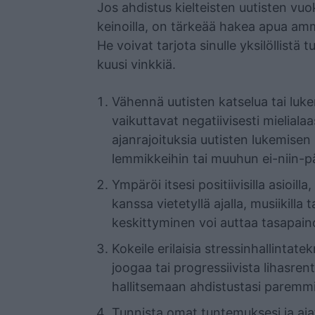
Jos ahdistus kielteisten uutisten vuoks
keinoilla, on tärkeää hakea apua ammat
He voivat tarjota sinulle yksilöllistä 
kuusi vinkkiä.
Vähennä uutisten katselua tai luke
vaikuttavat negatiivisesti mielialaas
ajanrajoituksia uutisten lukemisen 
lemmikkeihin tai muuhun ei-niin-pä
Ympäröi itsesi positiivisilla asioill
kanssa vietetyllä ajalla, musiikilla t
keskittyminen voi auttaa tasapain
Kokeile erilaisia stressinhallintat
joogaa tai progressiivista lihasren
hallitsemaan ahdistustasi paremm
Tunnista omat tuntemuksesi ja ajat