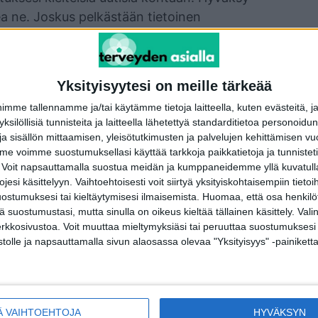
tea ne. Joskus pelkästään tietoinen
ämään ahdistusta.
ttavien ystävien, perheenjäsenten tai
set uutiset ahdistavat sinua jatkuvasti,
Yksityisyytesi on meille tärkeää
oi tarjota sinulle lisätukea ja työkaluja
me tallennamme ja/tai käytämme tietoja laitteella, kuten evästeitä, j
 yksilöllisiä tunnisteita ja laitteella lähetettyä standarditietoa personoi
a sisällön mittaamisen, yleisötutkimusten ja palvelujen kehittämisen vu
ittävästä unesta, terveellisestä ruokavaliosta
 voimme suostumuksellasi käyttää tarkkoja paikkatietoja ja tunnistetie
den asioiden pitäminen kunnossa voi auttaa
 Voit napsauttamalla suostua meidän ja kumppaneidemme yllä kuvatulla
esi käsittelyyn. Vaihtoehtoisesti voit siirtyä yksityiskohtaisempiin tietoi
 vastaamaan paremmin stressiin.
ostumuksesi tai kieltäytymisesi ilmaisemista.
Huomaa, että osa henkilöti
tä suostumustasi, mutta sinulla on oikeus kieltää tällainen käsittely. Val
erkkosivustoa. Voit muuttaa mieltymyksiäsi tai peruuttaa suostumuksesi
stolle ja napsauttamalla sivun alaosassa olevaa "Yksityisyys" -painiketta
terest
WhatsApp
Ä VAIHTOEHTOJA
HYVÄKSYN