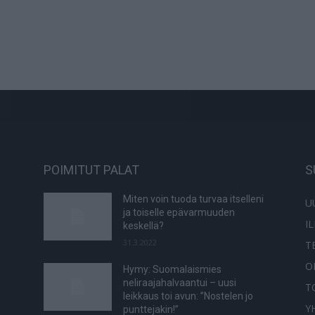
POIMITUT PALAT
S
Miten voin tuoda turvaa itselleni
U
ja toiselle epävarmuuden
I
keskellä?
31.3.2022
T
O
Hymy: Suomalaismies
neliraajahalvaantui – uusi
T
leikkaus toi avun: ”Nostelen jo
Y
punttejakin!”