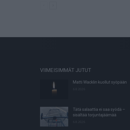
VIIMEISIMMÄT JUTUT
Matti Wacklin kuollut syöpään
6.8.2026
Tätä salaattia ei saa syödä –
sisältää torjuntajäämää
6.8.2026