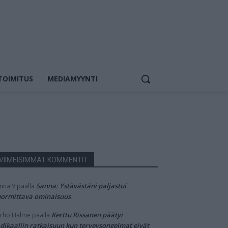
TOIMITUS
MEDIAMYYNTI
VIIMEISIMMÄT KOMMENTIT
Sanna: Ystävästäni paljastui
nna V
päällä
ormittava ominaisuus
Kerttu Rissanen päätyi
rho Halme
päällä
dikaaliin ratkaisuun kun terveysongelmat eivät