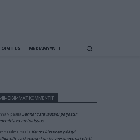
TOIMITUS
MEDIAMYYNTI
VIIMEISIMMÄT KOMMENTIT
Sanna: Ystävästäni paljastui
nna V
päällä
ormittava ominaisuus
Kerttu Rissanen päätyi
rho Halme
päällä
dikaaliin ratkaisuun kun terveysongelmat eivät