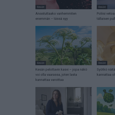
Ilmiöt
Ilmiöt
Aivastuttaako vanhemmiten
Poliisi veto
enemmän – tässä syy
tällaisen pul
Ilmiöt
Ilmiöt
Kesän pelottavin kasvi – jopa näkö
Syötkö näitä
voi olla vaarassa, joten lasta
kannattaa ol
kannattaa varoittaa