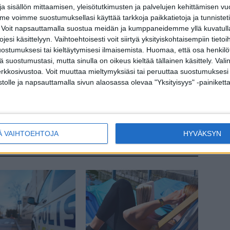
a sisällön mittaamisen, yleisötutkimusten ja palvelujen kehittämisen vu
 voimme suostumuksellasi käyttää tarkkoja paikkatietoja ja tunnistetie
 Voit napsauttamalla suostua meidän ja kumppaneidemme yllä kuvatulla
esi käsittelyyn. Vaihtoehtoisesti voit siirtyä yksityiskohtaisempiin tietoi
terest
WhatsApp
ostumuksesi tai kieltäytymisesi ilmaisemista.
Huomaa, että osa henkilöti
tä suostumustasi, mutta sinulla on oikeus kieltää tällainen käsittely. Val
erkkosivustoa. Voit muuttaa mieltymyksiäsi tai peruuttaa suostumuksesi
stolle ja napsauttamalla sivun alaosassa olevaa "Yksityisyys" -painiketta
Seuraava artikkeli
 voi
20 kiloa lähti hyvin epätavallisella keinolla
Ä VAIHTOEHTOJA
HYVÄKSYN