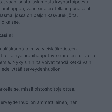
rta, vaan isosta laskimosta kyynärtaipeesta.
luronihappoa, vaan siitä erotellaan punasolut
s plasma, jossa on paljon kasvutekijöitä,
 oikaisee.
äsiin!
ulääkärinä toimiva yleislääketieteen
t, että hyaluronihappotäytehoitojen tulisi olla
miä. Nykyisin niitä voivat tehdä ketkä vain.
ra edellyttää terveydenhuollon
rkeää se, missä pistoshoitoja ottaa.
n terveydenhuollon ammattilainen, hän