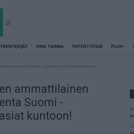
YDENTEKIJÄT
OMA TARINA
YHTEISTYÖSSÄ
PLUS+
mmentyi Huomenta Suomi -ohjelmasta: Perusasiat kuntoon!
ojen ammattilainen
nta Suomi -
Mi
asiat kuntoon!
ku
Te
ra