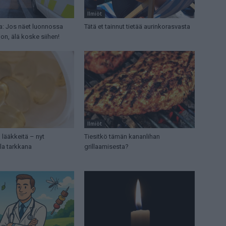
Ilmiöt
aa: Jos näet luonnossa
Tätä et tainnut tietää aurinkorasvasta
lon, älä koske siihen!
Ilmiöt
 lääkkeitä – nyt
Tiesitkö tämän kananlihan
la tarkkana
grillaamisesta?