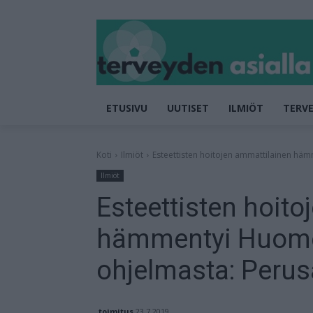
ETUSIVU
UUTISET
ILMIÖT
TERVE
Koti
Ilmiöt
Esteettisten hoitojen ammattilainen hä
Ilmiöt
Esteettisten hoit
hämmentyi Huome
ohjelmasta: Perus
toimitus
23.7.2019