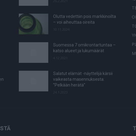
26.2.2021
T
O
Olutta vedettiin pois markkinoilta
– voi aiheuttaa oireita
T
10.11.2024
Y
P
Suomessa 7 omikrontartuntaa –
katso alueet ja lukumäärät
M
4.12.2021
Salatut elämät -näyttelijä kärsii
en
vaikeasta masennuksesta:
”Pelkään herätä”
24.1.2023
ISTÄ
T