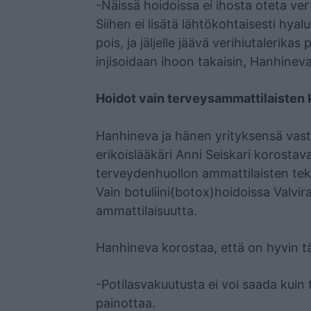
-Näissä hoidoissa ei ihosta oteta ve
Siihen ei lisätä lähtökohtaisesti hya
pois, ja jäljelle jäävä verihiutalerika
injisoidaan ihoon takaisin, Hanhineva
Hoidot vain terveysammattilaisten k
Hanhineva ja hänen yrityksensä vastu
erikoislääkäri Anni Seiskari korostava
terveydenhuollon ammattilaisten teke
Vain botuliini(botox)hoidoissa Valvi
ammattilaisuutta.
Hanhineva korostaa, että on hyvin tä
-Potilasvakuutusta ei voi saada kui
painottaa.