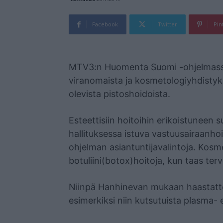
Facebook
Twitter
Pin
Mainos
MTV3:n Huomenta Suomi -ohjelmassa
viranomaista ja kosmetologiyhdisty
olevista pistoshoidoista.
Esteettisiin hoitoihin erikoistuneen s
hallituksessa istuva vastuusairaan
ohjelman asiantuntijavalintoja. Kosme
botuliini(botox)hoitoja, kun taas ter
Niinpä Hanhinevan mukaan haastattelu
esimerkiksi niin kutsutuista plasma- 