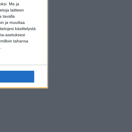
oksi.
Me ja
toja laitteen
 tavalla
hin ja muuttaa
etojesi käsittelystä
inta-asetuksesi
 milloin tahansa
.