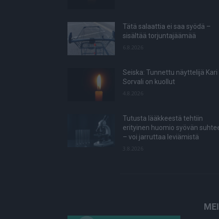
Tätä salaattia ei saa syödä –
sisältää torjuntajäämää
6.8.2026
Seiska: Tunnettu näyttelijä Kari
Sorvali on kuollut
4.8.2026
Tutusta lääkkeestä tehtiin
erityinen huomio syövän suhte
– voi jarruttaa leviämistä
3.8.2026
ME