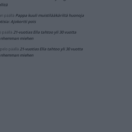
llitä
Pappa kuuli muistilääkäriltä huonoja
ri
päällä
tisia: Ajokortti pois
21-vuotias Ella tahtoo yli 30 vuotta
i
päällä
anhemman miehen
21-vuotias Ella tahtoo yli 30 vuotta
pelo
päällä
anhemman miehen