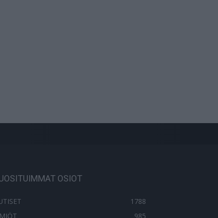
UOSITUIMMAT OSIOT
UTISET
1788
LMIÖT
985