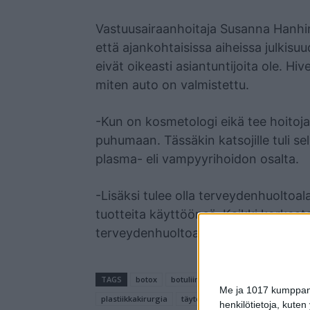
Vastuusairaanhoitaja Susanna Hanhin
että ajankohtaisissa aiheissa julkisu
eivät oikeasti asiantuntijoita ole. H
miten auto on valmistettu.
-Kun on kosmetologi eikä tee hoitoja,
puhumaan. Tässäkin katsojille tuli sel
plasma- eli vampyyrihoidon osalta.
-Lisäksi tulee olla terveydenhuoltoal
tuotteita käyttöönsä. Kaikki korkeat
terveydenhuoltoalan ammattilaisille
TAGS
botox
botuliini
esteettinen
huulet
Me ja 1017 kumppanim
plastiikkakirurgia
täyteaine
henkilötietoja, kuten