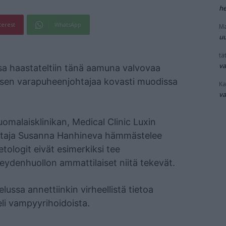
he
terest
WhatsApp
Ma
uu
tät
v
 haastateltiin tänä aamuna valvovaa
ksen varapuheenjohtajaa kovasti muodissa
Ka
v
uomalaisklinikan, Medical Clinic Luxin
hoitaja Susanna Hanhineva hämmästelee
tologit eivät esimerkiksi tee
veydenhuollon ammattilaiset niitä tekevät.
ssa annettiinkin virheellistä tietoa
eli vampyyrihoidoista.