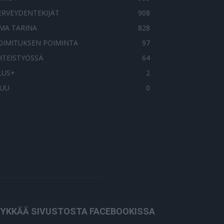
ERVEYDENTEKIJÄT
908
MA TARINA
828
OIMITUKSEN POIMINTA
97
HTEISTYÖSSÄ
64
LUS+
2
UU
0
YKKÄÄ SIVUSTOSTA FACEBOOKISSA