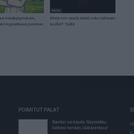
Ilmiöt
asi kesäkysymyksiin,
Mistä voin saada tietää onko tuttavani
tääkö kyypakkaus pureman
kuollut? Täältä
POIMITUT PALAT
S
Näinkin voi käydä: Näytetikku
U
katkesi nenään, lääkärireissu!
I