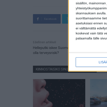
sisällön, mainonnan j
yhteistyökumppanimme
skannauksen avulla.
suorittamaamme tietoj
Facebook
Twitter
Pin
asetuksiasi ennen su
ei välttämättä edelly
koskevat vain tätä v
palaamalla tälle sivu
Mainos
Edellinen artikkeli
Helleputki iskee Suomeen: Tiesitkö että tuuletin
olla terveysriski?
LISÄ
KIINNOSTAISIKO SINUA NÄMÄ JUTUT?