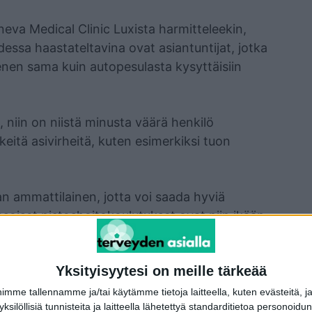
eva Medical Clinic Luxista harmitteleekin,
udessa haastateltavina ovat asiantuntijat, jotka
ivenen sama kuin autopesulasta kysyttäisiin
 niin on niistä minusta väärä henkilö
keitä asivirheitä, kuten esimerkiksi tuon
an ammattilainen, jotta voi saada hyviä
asoiset pistoshoitokoulutukset ovat niin ikään
, Hanhineva päättää.
Yksityisyytesi on meille tärkeää
hyaluronihappo
kauneuskirurgia
pistoshoidot
me tallennamme ja/tai käytämme tietoja laitteella, kuten evästeitä, j
 yksilöllisiä tunnisteita ja laitteella lähetettyä standarditietoa personoi