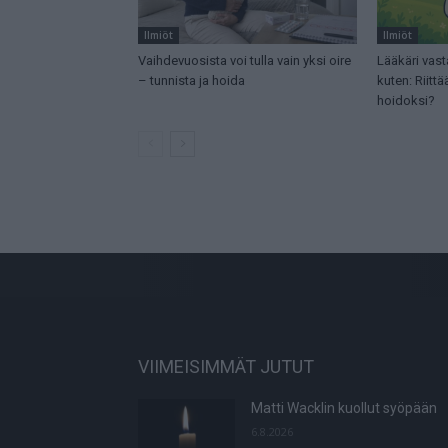
Ilmiöt
Ilmiöt
Vaihdevuosista voi tulla vain yksi oire
Lääkäri vast
– tunnista ja hoida
kuten: Riit
hoidoksi?
VIIMEISIMMÄT JUTUT
Matti Wacklin kuollut syöpään
6.8.2026