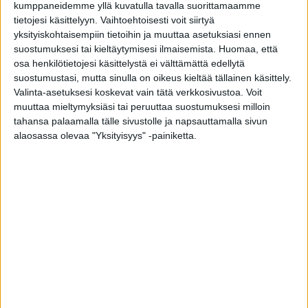
kumppaneidemme yllä kuvatulla tavalla suorittamaamme
hoidon piirissä. Hoitotaholla tulisikin olla lupa
tietojesi käsittelyyn. Vaihtoehtoisesti voit siirtyä
antaa lähiomaiselle tietoa mielenterveyspotilaan
yksityiskohtaisempiin tietoihin ja muuttaa asetuksiasi ennen
suostumuksesi tai kieltäytymisesi ilmaisemista.
Huomaa, että
akuutin vaiheen psykiatrisesta hoidosta, FinFam
osa henkilötietojesi käsittelystä ei välttämättä edellytä
esittää.
suostumustasi, mutta sinulla on oikeus kieltää tällainen käsittely.
Valinta-asetuksesi koskevat vain tätä verkkosivustoa. Voit
muuttaa mieltymyksiäsi tai peruuttaa suostumuksesi milloin
– Hoitohenkilökunta ilmoittaa automaattisesti
tahansa palaamalla tälle sivustolle ja napsauttamalla sivun
esimerkiksi kriittisessä tilassa olevan
alaosassa olevaa "Yksityisyys" -painiketta.
sydänkohtauspotilaan sairaalassaolosta
läheisille. Mielestäni akuutissa psykoosissa
olevan henkilön tila on vastaavanlainen
hätätilanne, josta pitäisi ilmoittaa lähiomaisille,
sanoo Ruutiainen.
Kaikkien etu
Läheisille tärkein tuki on, että sairastunut saa