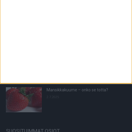
Tutkimustieto: Suomalaisten hyvin
tuntema kipulääke on sydänriski
7.6.2025
Tutkimus: Heillä mielenterveyden häiriöt
ovat yleisempiä
8.2.2023
Mansikkakuume – onko se totta?
2.7.2025
SUOSITUIMMAT OSIOT