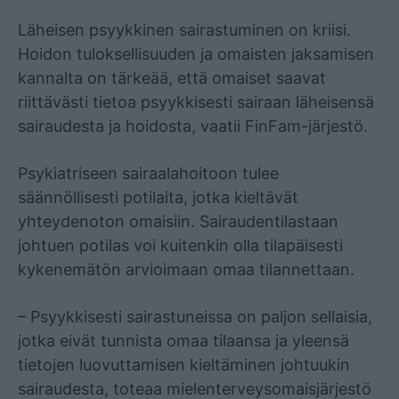
Mainos
Läheisen psyykkinen sairastuminen on kriisi.
Hoidon tuloksellisuuden ja omaisten jaksamisen
kannalta on tärkeää, että omaiset saavat
riittävästi tietoa psyykkisesti sairaan läheisensä
sairaudesta ja hoidosta, vaatii FinFam-järjestö.
Psykiatriseen sairaalahoitoon tulee
säännöllisesti potilaita, jotka kieltävät
yhteydenoton omaisiin. Sairaudentilastaan
johtuen potilas voi kuitenkin olla tilapäisesti
kykenemätön arvioimaan omaa tilannettaan.
– Psyykkisesti sairastuneissa on paljon sellaisia,
jotka eivät tunnista omaa tilaansa ja yleensä
tietojen luovuttamisen kieltäminen johtuukin
sairaudesta, toteaa mielenterveysomaisjärjestö