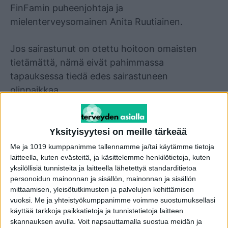
FinFamin puheenjohtaja ja
mielenterveysomainen Anita Ruutiainen.
Jos sairastunut on otettu hoitoon omaisten
tietämättä, nämä eivät pahimmassa
tapauksessa tiedä edes sairastuneen
olinpaikkaa.
– On paljon omaisia, jotka eivät tiedä mitään
sairastuneen läheisensä hoidosta, tai ylipäänsä
Yksityisyytesi on meille tärkeää
onko hän edes hoidossa ja elävät ahdistavassa
Me ja 1019 kumppanimme tallennamme ja/tai käytämme tietoja
epätietoisuudessa. Jos omainen ei ole hoitoon
laitteella, kuten evästeitä, ja käsittelemme henkilötietoja, kuten
yksilöllisiä tunnisteita ja laitteella lähetettyä standarditietoa
saattamisessa mukana ja läheinen katoaa,
personoidun mainonnan ja sisällön, mainonnan ja sisällön
tilanne on raastava.
mittaamisen, yleisötutkimusten ja palvelujen kehittämisen
vuoksi.
Me ja yhteistyökumppanimme voimme suostumuksellasi
käyttää tarkkoja paikkatietoja ja tunnistetietoja laitteen
Omaisen omaa tilannetta helpottaa
skannauksen avulla. Voit napsauttamalla suostua meidän ja
huomattavasti tieto siitä, että läheinen on