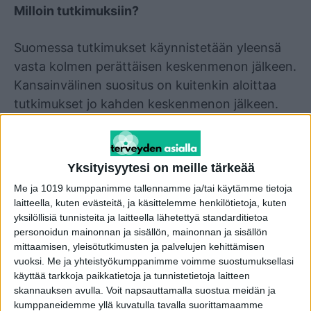
Milloin tutkimuksiin?
Suomessa tutkimukset käynnistetään yleensä
vasta kolmen perättäisen keskenmenon jälkeen.
Kansainvälinen suositus on kuitenkin aloittaa
tutkimukset jo kahden keskenmenon jälkeen.
Joissakin tilanteissa tutkimukset on syytä tehdä
jo yhdenkin keskenmenon jälkeen, jos on vahva
epäily siitä, että keskenmenon riski on tavallista
Yksityisyytesi on meille tärkeää
suurempi tai jos raskauden alkaminen edellyttää
Me ja 1019 kumppanimme tallennamme ja/tai käytämme tietoja
hedelmöityshoitoja.
laitteella, kuten evästeitä, ja käsittelemme henkilötietoja, kuten
yksilöllisiä tunnisteita ja laitteella lähetettyä standarditietoa
personoidun mainonnan ja sisällön, mainonnan ja sisällön
-On pelätty, että jos tutkimukset käynnistetään
mittaamisen, yleisötutkimusten ja palvelujen kehittämisen
herkästi, niitä tehdään turhaan. Se aiheuttaa
vuoksi.
Me ja yhteistyökumppanimme voimme suostumuksellasi
turhia kustannuksia, vaikka ennuste on
käyttää tarkkoja paikkatietoja ja tunnistetietoja laitteen
muutenkin hyvä. Ennuste ei ole kuitenkaan
skannauksen avulla. Voit napsauttamalla suostua meidän ja
kumppaneidemme yllä kuvatulla tavalla suorittamaamme
kaikilla samanlainen. Joillakin keskenmenon riski