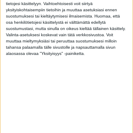
tietojesi käsittelyyn. Vaihtoehtoisesti voit siirtyä
on huomattavan suuri ja on väärin, että ensin
yksityiskohtaisempiin tietoihin ja muuttaa asetuksiasi ennen
pitäisi kokea useita keskenmenoja ennen kuin
suostumuksesi tai kieltäytymisesi ilmaisemista.
Huomaa, että
osa henkilötietojesi käsittelystä ei välttämättä edellytä
syy löydetään ja hoidot ymmärretään aloittaa.
suostumustasi, mutta sinulla on oikeus kieltää tällainen käsittely.
Tutkimukset eivät maksa kohtuuttomasti, kun
Valinta-asetuksesi koskevat vain tätä verkkosivustoa. Voit
ne tehdään järkevästi ja kohdistetaan niihin
muuttaa mieltymyksiäsi tai peruuttaa suostumuksesi milloin
tekijöihin, joilla on merkitystä hoidon tai
tahansa palaamalla tälle sivustolle ja napsauttamalla sivun
alaosassa olevaa "Yksityisyys" -painiketta.
ennusteen kannalta. Turhia tutkimuksia ei pidä
tehdä, Varila ottaa kantaa.
Tutkimusten tarkoituksena on saada vastaus
kysymyksiin, jotka piinaavat kaikkia
keskenmenon kokeneita:
Miksi raskaus meni kesken? Onko siihen joku
erityinen syy?
Olenko tehnyt jotain väärin? Pitäisikö