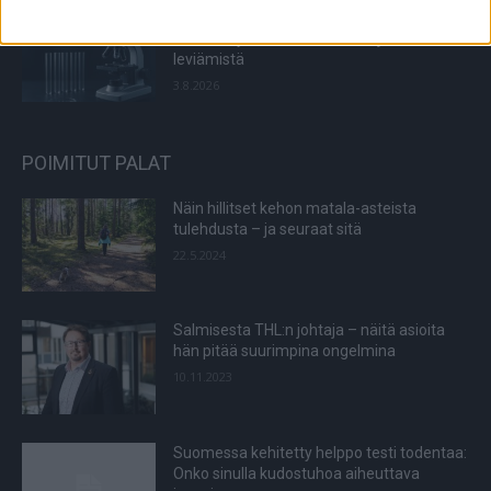
Tutusta lääkkeestä tehtiin erityinen
huomio syövän suhteen – voi jarruttaa
leviämistä
3.8.2026
POIMITUT PALAT
Näin hillitset kehon matala-asteista
tulehdusta – ja seuraat sitä
22.5.2024
Salmisesta THL:n johtaja – näitä asioita
hän pitää suurimpina ongelmina
10.11.2023
Suomessa kehitetty helppo testi todentaa:
Onko sinulla kudostuhoa aiheuttava