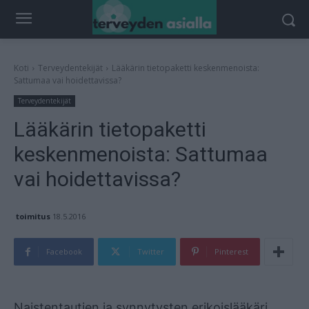
Koti
Terveydentekijät
Lääkärin tietopaketti keskenmenoista:
Sattumaa vai hoidettavissa?
Terveydentekijät
Lääkärin tietopaketti
keskenmenoista: Sattumaa
vai hoidettavissa?
toimitus
18.5.2016
Facebook
Twitter
Pinterest
Mainos
Naistentautien ja synnytysten erikoislääkäri