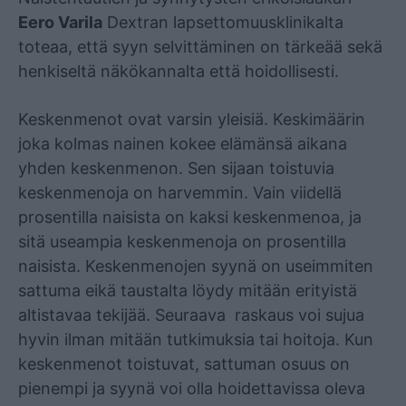
Eero Varila
Dextran lapsettomuusklinikalta
toteaa, että syyn selvittäminen on tärkeää sekä
henkiseltä näkökannalta että hoidollisesti.
Keskenmenot ovat varsin yleisiä. Keskimäärin
joka kolmas nainen kokee elämänsä aikana
yhden keskenmenon. Sen sijaan toistuvia
keskenmenoja on harvemmin. Vain viidellä
prosentilla naisista on kaksi keskenmenoa, ja
sitä useampia keskenmenoja on prosentilla
naisista. Keskenmenojen syynä on useimmiten
sattuma eikä taustalta löydy mitään erityistä
altistavaa tekijää. Seuraava raskaus voi sujua
hyvin ilman mitään tutkimuksia tai hoitoja. Kun
keskenmenot toistuvat, sattuman osuus on
pienempi ja syynä voi olla hoidettavissa oleva