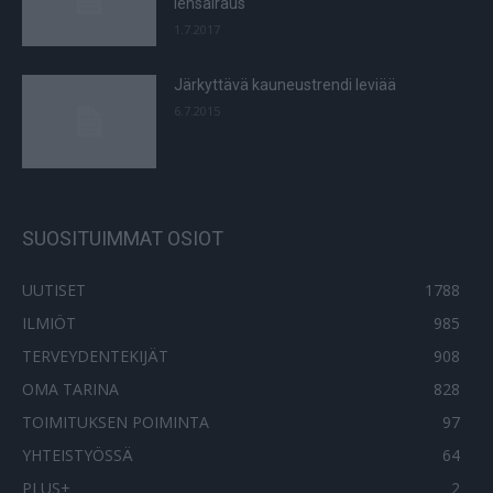
iensairaus
1.7.2017
Järkyttävä kauneustrendi leviää
6.7.2015
SUOSITUIMMAT OSIOT
UUTISET
1788
ILMIÖT
985
TERVEYDENTEKIJÄT
908
OMA TARINA
828
TOIMITUKSEN POIMINTA
97
YHTEISTYÖSSÄ
64
PLUS+
2