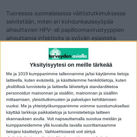
Mainos
Tuoreessa suomalaisessa väitöstutkimuksessa
selvitetään, miten eri kohdunkaulasyöpää
aiheuttavien HPV- eli papilloomavirustyyppien
aiheuttamia infektioita ja syövän esiasteita
pitäisi kohdunkaulasyövän seulonnassa
käsitellä. Asiasta kertoo Terveyden ja
hyvinvoinnin laitos.
Yksityisyytesi on meille tärkeää
Me ja 1019 kumppanimme tallennamme ja/tai käytämme tietoja
-HPV-seulonnassa tulee tällä hetkellä todella
laitteella, kuten evästeitä, ja käsittelemme henkilötietoja, kuten
paljon positiivisia tuloksia, mutta kaikki
yksilöllisiä tunnisteita ja laitteella lähetettyä standarditietoa
personoidun mainonnan ja sisällön, mainonnan ja sisällön
positiivisen tuloksen saaneet eivät ole riskissä
mittaamisen, yleisötutkimusten ja palvelujen kehittämisen
sairastua kohdunkaulasyöpään. Suurin osa HPV-
vuoksi.
Me ja yhteistyökumppanimme voimme suostumuksellasi
infektioista ja osa kohdunkaulasyövän
käyttää tarkkoja paikkatietoja ja tunnistetietoja laitteen
skannauksen avulla. Voit napsauttamalla suostua meidän ja
esiasteista paranee itsestään. Tässä
kumppaneidemme yllä kuvatulla tavalla suorittamaamme
tutkimuksessa teemme pitkäaikaisen
tietojesi käsittelyyn. Vaihtoehtoisesti voit siirtyä
rekisteriseurannan aineistolle, joka on kerätty