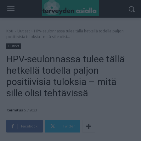
Koti
Uutiset
HPV-seulonnassa tulee tällä hetkellä todella paljon
positiivisia tuloksia - mitä sille olisi...
Uutiset
HPV-seulonnassa tulee tällä
hetkellä todella paljon
positiivisia tuloksia – mitä
sille olisi tehtävissä
toimitus
5.7.2023
Facebook
Twitter