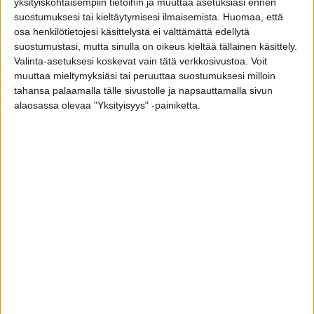
yksityiskohtaisempiin tietoihin ja muuttaa asetuksiasi ennen
2000-luvun alussa ja yritämme löytää tapoja
suostumuksesi tai kieltäytymisesi ilmaisemista.
Huomaa, että
osa henkilötietojesi käsittelystä ei välttämättä edellytä
erotella seulonnassa suuressa syöpäriskissä
suostumustasi, mutta sinulla on oikeus kieltää tällainen käsittely.
olevat henkilöt, kertoo väitöskirjatutkija,
Valinta-asetuksesi koskevat vain tätä verkkosivustoa. Voit
Suomen Syöpärekisterin Maija Vahteristo.
muuttaa mieltymyksiäsi tai peruuttaa suostumuksesi milloin
tahansa palaamalla tälle sivustolle ja napsauttamalla sivun
alaosassa olevaa "Yksityisyys" -painiketta.
Kohdennus kohdunkaulasyöpää
aiheuttaviin virustyyppeihin
Tutkimusaineisto on kansainvälisesti
ainutlaatuinen ja tutkimuksen odotetaan tuovan
ratkaisuja HPV-testiin perustuvan seulonnan
merkittävimpään ongelmaan eli suureen
lähetemäärään kohdunkaulasyövän esiasteiden
diagnostiikkaan ja hoitoon.