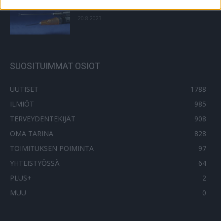
annetaan?
20.8.2023
SUOSITUIMMAT OSIOT
UUTISET
1788
ILMIÖT
985
TERVEYDENTEKIJÄT
908
OMA TARINA
828
TOIMITUKSEN POIMINTA
97
YHTEISTYÖSSÄ
64
PLUS+
2
MUU
0