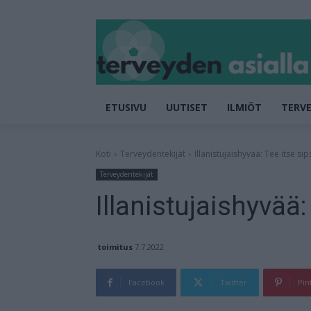
ETUSIVU
UUTISET
ILMIÖT
TERVE
Koti
Terveydentekijät
Illanistujaishyvää: Tee itse sip
Terveydentekijät
Illanistujaishyvää:
toimitus
7.7.2022
Facebook
Twitter
Pin