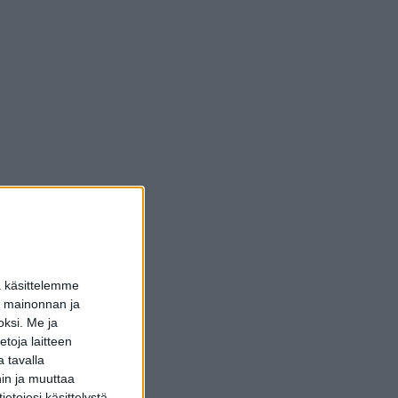
a käsittelemme
dun mainonnan ja
oksi.
Me ja
toja laitteen
 tavalla
hin ja muuttaa
etojesi käsittelystä