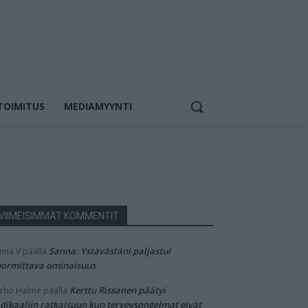
TOIMITUS
MEDIAMYYNTI
VIIMEISIMMÄT KOMMENTIT
Sanna: Ystävästäni paljastui
nna V
päällä
ormittava ominaisuus
Kerttu Rissanen päätyi
rho Halme
päällä
dikaaliin ratkaisuun kun terveysongelmat eivät