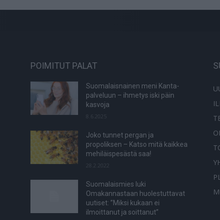
POIMITUT PALAT
S
Suomalaisnainen meni Kanta-
U
palveluun – ihmetys iski päin
I
kasvoja
8.6.2025
T
O
Joko tunnet pergan ja
propoliksen – Katso mitä kaikkea
T
mehiläispesästä saa!
Y
28.2.2022
P
Suomalaismies luki
M
Omakannastaan huolestuttavat
uutiset: ”Miksi kukaan ei
ilmoittanut ja soittanut”