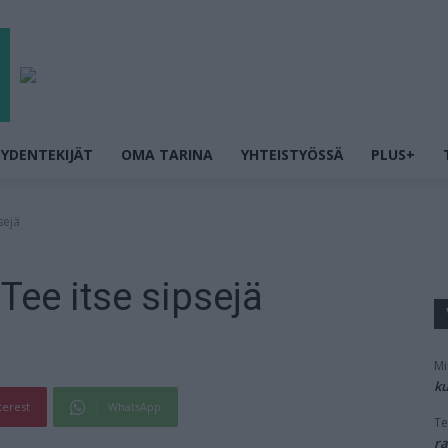
YDENTEKIJÄT
OMA TARINA
YHTEISTYÖSSÄ
PLUS+
sejä
 Tee itse sipsejä
Mi
ku
terest
WhatsApp
Te
ra