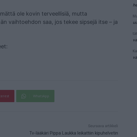
he
ämättä ole kovin terveellisiä, mutta
Ma
n vaihtoehdon saa, jos tekee sipsejä itse – ja
uu
tät
v
et:
Ka
v
terest
WhatsApp
Seuraava artikkeli
Tv-lääkäri Pippa Laukka leikattiin kipuhelvetin