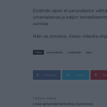
Mainos
Eiväthän sipsit eli perunalastut vältt
omanlaisensa ja paljon terveellisemmä
uunissa.
Näin se onnistuu. Katso videolta ohje
TAGS
perunalastu
ruokaohje
sipsi
Facebook
Twitter
Pin
Mainos
Edellinen artikkeli
Lisää apinarokkotartuntoja Suomessa