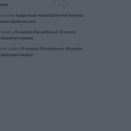
llitä
Pappa kuuli muistilääkäriltä huonoja
ri
päällä
tisia: Ajokortti pois
21-vuotias Ella tahtoo yli 30 vuotta
i
päällä
anhemman miehen
21-vuotias Ella tahtoo yli 30 vuotta
pelo
päällä
anhemman miehen