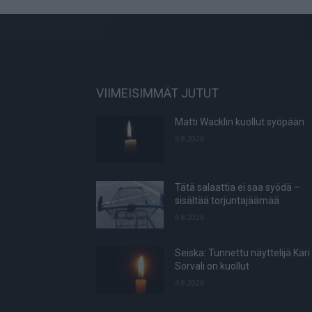
VIIMEISIMMÄT JUTUT
Matti Wacklin kuollut syöpään
6.8.2026
Tätä salaattia ei saa syödä –
sisältää torjuntajäämää
6.8.2026
Seiska: Tunnettu näyttelijä Kari
Sorvali on kuollut
4.8.2026