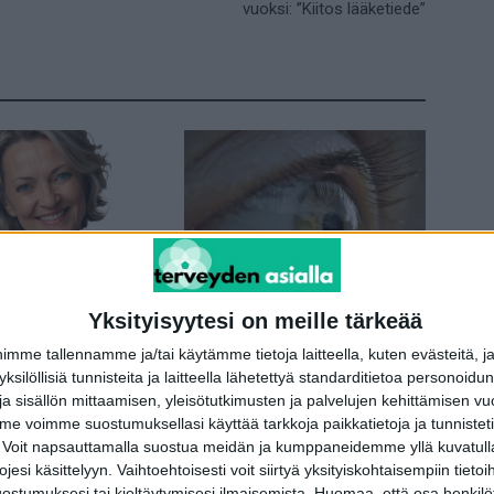
vuoksi: ”Kiitos lääketiede”
ijät
Terveydentekijät
Yksityisyytesi on meille tärkeää
mä rintasyövän
Salakavala glaukooma etenee hiljaa –
t oireet?
suomalaislöytö voi paljastaa riskin
me tallennamme ja/tai käytämme tietoja laitteella, kuten evästeitä, j
ajoissa
 yksilöllisiä tunnisteita ja laitteella lähetettyä standarditietoa personoi
a sisällön mittaamisen, yleisötutkimusten ja palvelujen kehittämisen vu
 voimme suostumuksellasi käyttää tarkkoja paikkatietoja ja tunnistetie
 Voit napsauttamalla suostua meidän ja kumppaneidemme yllä kuvatulla
esi käsittelyyn. Vaihtoehtoisesti voit siirtyä yksityiskohtaisempiin tietoi
ostumuksesi tai kieltäytymisesi ilmaisemista.
Huomaa, että osa henkilöti