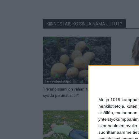
KIINNOSTAISIKO SINUA NÄMÄ JUTUT?
Terveydentekijät
Terveydentek
”Perunoissani on vähän ituja – voinko
Tiedätkö nä
syödä perunat silti?”
erikoisemma
Me ja 1019 kumppanim
henkilötietoja, kuten
sisällön, mainonnan j
yhteistyökumppanimme
skannauksen avulla.
suorittamaamme tietoj
asetuksiasi ennen su