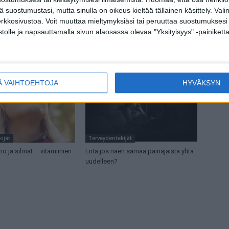
tä suostumustasi, mutta sinulla on oikeus kieltää tällainen käsittely. Val
erkkosivustoa. Voit muuttaa mieltymyksiäsi tai peruuttaa suostumuksesi
ijät
Terveydentekijät
stolle ja napsauttamalla sivun alaosassa olevaa "Yksityisyys" -painiketta
ääkäri nämä kolme kirjainta
Tiesitkö tämän janosta – se voi
tätä se tarkoittaa
huijata sinua
Ä VAIHTOEHTOJA
HYVÄKSYN
ijät
Terveydentekijät
ho ja silmät – vitamiinien
Entä jos näen samaa painajaista yhtä
uudelleen?