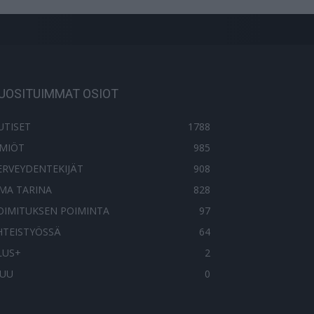
UOSITUIMMAT OSIOT
UTISET
1788
LMIÖT
985
ERVEYDENTEKIJÄT
908
MA TARINA
828
OIMITUKSEN POIMINTA
97
HTEISTYÖSSÄ
64
LUS+
2
UU
0