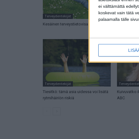
ei välttämättä edelly
koskevat vain tätä v
Terveydentekijät
Terveydentek
palaamalla tälle sivu
Kesäinen terveystietovisa
Kirjoittiko l
reseptiisi – 
LISÄ
Terveydentekijät
Terveydentek
Tiesitkö: tämä asia uidessa voi lisätä
Kuivuvatko i
rytmihäiriön riskiä
ABC