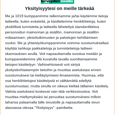
saunaolutta tullu vetastua, Sampo kertoo
Yksityisyytesi on meille tärkeää
Loistavaa! Kerrassaan upeaa! Tästä se, Sampo,
Me ja 1019 kumppanimme tallennamme ja/tai käytämme tietoja
laitteella, kuten evästeitä, ja käsittelemme henkilötietoja, kuten
lähtee: terveellisempi elämä.
yksilöllisiä tunnisteita ja laitteella lähetettyä standarditietoa
personoidun mainonnan ja sisällön, mainonnan ja sisällön
Ulkoilu oli päivän terveysteoista Sampolle
mittaamisen, yleisötutkimusten ja palvelujen kehittämisen
mieluisin. Siitä tuli energiaa. Sampo kertoo
vuoksi.
Me ja yhteistyökumppanimme voimme suostumuksellasi
käyttää tarkkoja paikkatietoja ja tunnistetietoja laitteen
huomanneensa myös oudon jutun.
skannauksen avulla. Voit napsauttamalla suostua meidän ja
kumppaneidemme yllä kuvatulla tavalla suorittamaamme
-Hampparin mutustaminen tekikin pahan olon.
tietojesi käsittelyyn. Vaihtoehtoisesti voit siirtyä
Että kyllä se kevyempi versio on vaan parempi
yksityiskohtaisempiin tietoihin ja muuttaa asetuksiasi ennen
suostumuksesi tai kieltäytymisesi ilmaisemista.
Huomaa, että
setti pitemmän päälle.
osa henkilötietojesi käsittelystä ei välttämättä edellytä
suostumustasi, mutta sinulla on oikeus kieltää tällainen käsittely.
Kuinka tästä eteenpäin, Sampo?
Valinta-asetuksesi koskevat vain tätä verkkosivustoa. Voit
muuttaa mieltymyksiäsi tai peruuttaa suostumuksesi milloin
tahansa palaamalla tälle sivustolle ja napsauttamalla sivun
-Aion ulkoilla ja jatkaa suht kevyellä linjalla. En
alaosassa olevaa "Yksityisyys" -painiketta.
kuitenkaan överiks veä ku tiän että nuo