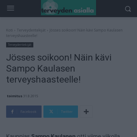
Koti
Terveydentekijät
Jösses soikoon! Näin kävi Sampo Kaulasen
terveyshaasteelle!
Terveydentekijät
Jösses soikoon! Näin kävi
Sampo Kaulasen
terveyshaasteelle!
toimitus
31.8.2015
Facebook
Twitter
Mainos
Kauppias
Sampo Kaulanen
otti viime viikolla