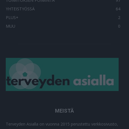
TOIMITUKSEN POIMINTA
97
YHTEISTYÖSSÄ
64
PLUS+
2
MUU
0
MEISTÄ
Terveyden Asialla on vuonna 2015 perustettu verkkosivusto,