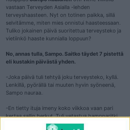
vastaan Terveyden Asialla -lehden
terveyshaasteen. Nyt on totinen paikka, sillä
selvitämme, miten mies onnistui haasteessaan.
Tuliko jokainen päivä suoritettua terveysteko ja
vietiinkö haaste kunnialla loppuun?
No, annas tulla, Sampo. Saitko täydet 7 pistettä
eli kustakin päivästä yhden.
-Joka päivä tuli tehtyä joku terveysteko, kyllä.
Lenkillä, pyörällä tai muuten hyvin syöneenä,
Sampo nauraa.
-En tietty ituja imeny koko viikkoa vaan pari
kertaa sallin herkut. Tuli vetastua hampparitki
mutta olen tosi tyytyväinen. Ei ees yhtä