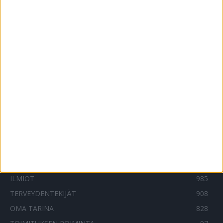
Kansa ei saa uusia syöpälääkkeitä
tarpeeksi nopeasti – uudesta
menetelmästä valoa tunnelin päähän
12.2.2019
Mitkä näistä 5:stä keinosta tepsivät
oikeasti flunssan ehkäisyyn tai hoitoon,
kysyimme lääkäriltä
4.10.2019
SUOSITUIMMAT OSIOT
UUTISET
1788
ILMIÖT
985
TERVEYDENTEKIJÄT
908
OMA TARINA
828