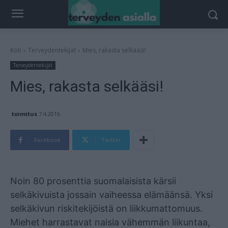
Koti
Terveydentekijät
Mies, rakasta selkääsi!
Terveydentekijät
Mies, rakasta selkääsi!
toimitus
7.4.2016
Facebook
Twitter
Mainos
Noin 80 prosenttia suomalaisista kärsii
selkäkivuista jossain vaiheessa elämäänsä. Yksi
selkäkivun riskitekijöistä on liikkumattomuus.
Miehet harrastavat naisia vähemmän liikuntaa,