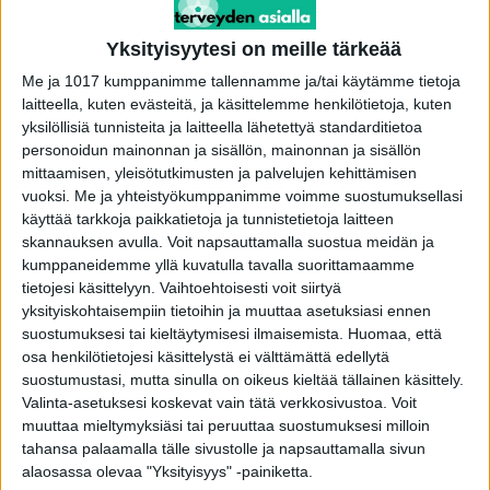
Selkäliiton tämän vuoden teema on Tosimiehen
Yksityisyytesi on meille tärkeää
selkätreeni. Teemalla liitto haastaa kaikki miehet
Me ja 1017 kumppanimme tallennamme ja/tai käytämme tietoja
huolehtimaan itsestään ja selkänsä kunnosta.
laitteella, kuten evästeitä, ja käsittelemme henkilötietoja, kuten
Selkäliiton jäsenrekisterin mukaan
yksilöllisiä tunnisteita ja laitteella lähetettyä standarditietoa
selkäyhdistysten jäsenistä vain noin 20
personoidun mainonnan ja sisällön, mainonnan ja sisällön
prosenttia on miehiä, vaikka miehet kokevat
mittaamisen, yleisötutkimusten ja palvelujen kehittämisen
vuoksi.
Me ja yhteistyökumppanimme voimme suostumuksellasi
selkäoireita lähes yhtä paljon kuin naiset.
käyttää tarkkoja paikkatietoja ja tunnistetietoja laitteen
skannauksen avulla. Voit napsauttamalla suostua meidän ja
-Liikuntateemalla haluamme kiinnittää huomiota
kumppaneidemme yllä kuvatulla tavalla suorittamaamme
miesten selkäkipuihin, vähentää niitä ja ehkäistä
tietojesi käsittelyyn. Vaihtoehtoisesti voit siirtyä
yksityiskohtaisempiin tietoihin ja muuttaa asetuksiasi ennen
niiden uusiutumista. Tutkimusten mukaan
suostumuksesi tai kieltäytymisesi ilmaisemista.
Huomaa, että
monipuolinen ja säännöllinen liikunta suojaa
osa henkilötietojesi käsittelystä ei välttämättä edellytä
selkävaivoilta. Liikunnalla on myös kipua
suostumustasi, mutta sinulla on oikeus kieltää tällainen käsittely.
Valinta-asetuksesi koskevat vain tätä verkkosivustoa. Voit
lievittävä vaikutus, Selkäliiton toiminnanjohtaja
muuttaa mieltymyksiäsi tai peruuttaa suostumuksesi milloin
Kirsi Töyrylä-Aapio
kertoo.
tahansa palaamalla tälle sivustolle ja napsauttamalla sivun
alaosassa olevaa "Yksityisyys" -painiketta.