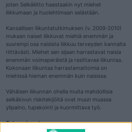
joten Selkäliitto haastaakin nyt miehet
liikkumaan ja huolehtimaan selästään.
Kansallisen liikuntatutkimuksen (v. 2009-2010)
mukaan naiset liikkuvat miehiä enemmän ja
suurempi osa naisista liikkuu terveyden kannalta
riittävästi. Miehet sen sijaan harrastavat naisia
enemmän voimaperäistä ja rasittavaa liikuntaa.
Kokonaan liikuntaa harrastamattomia on
miehissä hieman enemmän kuin naisissa.
Vähäisen liikunnan ohella muita mahdollisia
selkäkivun riskitekijöitä ovat muun muassa
ylipaino, tupakointi ja kuormittava työ.
Tule mukaan!