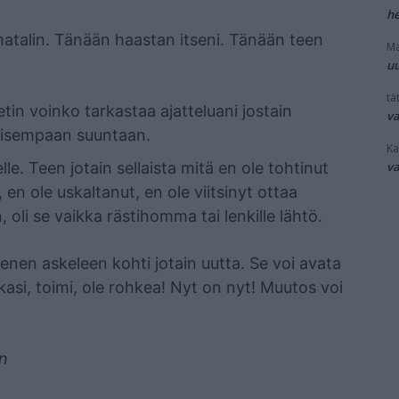
he
matalin. Tänään haastan itseni. Tänään teen
Ma
uu
tät
etin voinko tarkastaa ajatteluani jostain
v
iivisempaan suuntaan.
Ka
v
. Teen jotain sellaista mitä en ole tohtinut
 en ole uskaltanut, en ole viitsinyt ottaa
, oli se vaikka rästihomma tai lenkille lähtö.
ienen askeleen kohti jotain uutta. Se voi avata
asi, toimi, ole rohkea! Nyt on nyt! Muutos voi
n