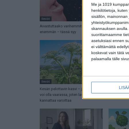
Me ja 1019 kumppanim
henkilötietoja, kuten
sisällön, mainonnan j
Ilmiöt
Ilmiöt
yhteistyökumppanimme
Aivastuttaako vanhemmiten
Poliisi veto
skannauksen avulla.
enemmän – tässä syy
tällaisen pul
suorittamaamme tietoj
asetuksiasi ennen su
ei välttämättä edelly
koskevat vain tätä v
palaamalla tälle sivu
Ilmiöt
Ilmiöt
LISÄ
Kesän pelottavin kasvi – jopa näkö
Syötkö näitä
voi olla vaarassa, joten lasta
kannattaa ol
kannattaa varoittaa