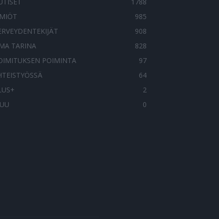
UTISET
1788
LMIÖT
985
ERVEYDENTEKIJÄT
908
MA TARINA
828
OIMITUKSEN POIMINTA
97
HTEISTYÖSSÄ
64
LUS+
2
UU
0