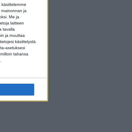
a käsittelemme
dun mainonnan ja
oksi.
Me ja
toja laitteen
 tavalla
hin ja muuttaa
etojesi käsittelystä
inta-asetuksesi
 milloin tahansa
.