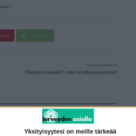
uutos
terest
WhatsApp
Seuraava artikkeli
Piilolinssit lapselle? Jopa turvallisuuskysymys!
Yksityisyytesi on meille tärkeää