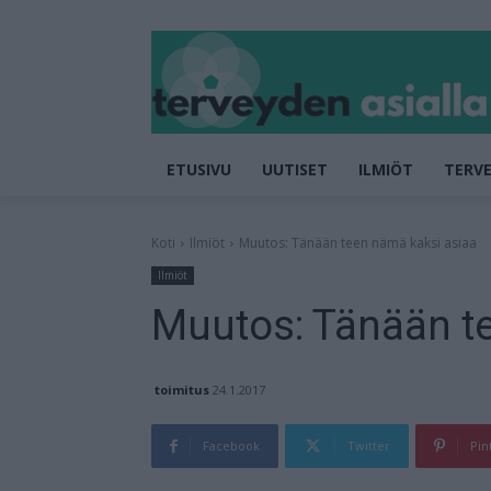
ETUSIVU
UUTISET
ILMIÖT
TERVE
Koti
Ilmiöt
Muutos: Tänään teen nämä kaksi asiaa
Ilmiöt
Muutos: Tänään t
toimitus
24.1.2017
Facebook
Twitter
Pin