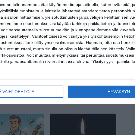
me tallennamme ja/tai käytämme tietoja laitteella, kuten evästeitä, j
 yksilöllisiä tunnisteita ja laitteella lähetettyä standarditietoa personoi
a sisällön mittaamisen, yleisötutkimusten ja palvelujen kehittämisen vu
Ilmiöt
 voimme suostumuksellasi käyttää tarkkoja paikkatietoja ja tunnistetie
aa: Jos näet luonnossa
Tätä et tainnut tietää aurinkorasvasta
 Voit napsauttamalla suostua meidän ja kumppaneidemme yllä kuvatulla
lon, älä koske siihen!
esi käsittelyyn. Vaihtoehtoisesti voit siirtyä yksityiskohtaisempiin tietoi
ostumuksesi tai kieltäytymisesi ilmaisemista.
Huomaa, että osa henkilöti
tä suostumustasi, mutta sinulla on oikeus kieltää tällainen käsittely. Val
erkkosivustoa. Voit muuttaa mieltymyksiäsi tai peruuttaa suostumuksesi
stolle ja napsauttamalla sivun alaosassa olevaa "Yksityisyys" -painiketta
Ilmiöt
Ä VAIHTOEHTOJA
HYVÄKSYN
 lääkkeitä – nyt
Tiesitkö tämän kananlihan
la tarkkana
grillaamisesta?