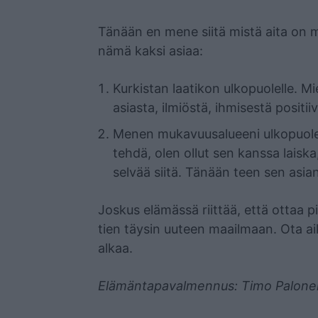
Mainos
Tänään en mene siitä mistä aita on 
nämä kaksi asiaa:
Kurkistan laatikon ulkopuolelle. Mi
asiasta, ilmiöstä, ihmisestä posit
Menen mukavuusalueeni ulkopuolelle
tehdä, olen ollut sen kanssa laiska,
selvää siitä. Tänään teen sen asian
Joskus elämässä riittää, että ottaa p
tien täysin uuteen maailmaan. Ota aik
alkaa.
Elämäntapavalmennus: Timo Palone