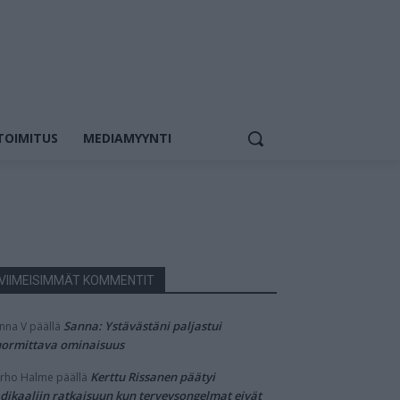
TOIMITUS
MEDIAMYYNTI
VIIMEISIMMÄT KOMMENTIT
Sanna: Ystävästäni paljastui
nna V
päällä
ormittava ominaisuus
Kerttu Rissanen päätyi
rho Halme
päällä
dikaaliin ratkaisuun kun terveysongelmat eivät