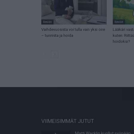
Ilmiöt
Ilmiöt
Vaihdevuosista voi tulla vain yksi oire
Lääkäri vast
– tunnista ja hoida
kuten: Riit
hoidoksi?
VIIMEISIMMÄT JUTUT
Matti Wacklin kuollut syöpään