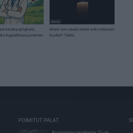
Ilmiöt
asi kesäkysymyksiin,
Mistä voin saada tietää onko tuttavani
tääkö kyypakkaus pureman
kuollut? Täältä
POIMITUT PALAT
S
Ari tyrmistyi tarjoilijasta: ”Ei ole