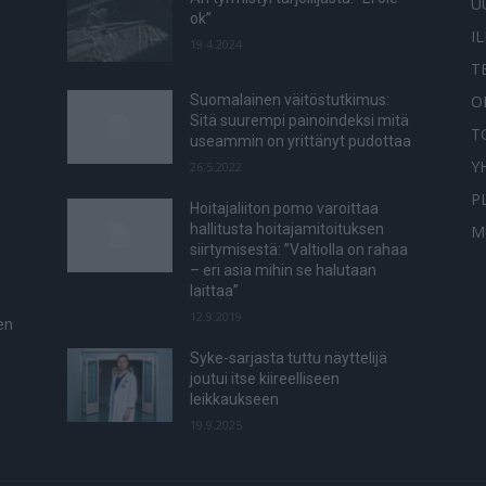
U
ok”
I
19.4.2024
T
O
Suomalainen väitöstutkimus:
Sitä suurempi painoindeksi mitä
T
useammin on yrittänyt pudottaa
Y
26.5.2022
P
Hoitajaliiton pomo varoittaa
hallitusta hoitajamitoituksen
M
siirtymisestä: ”Valtiolla on rahaa
– eri asia mihin se halutaan
laittaa”
12.9.2019
en
Syke-sarjasta tuttu näyttelijä
joutui itse kiireelliseen
leikkaukseen
19.9.2025