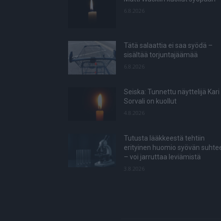
6.8.2026
Tätä salaattia ei saa syödä –
sisältää torjuntajäämää
6.8.2026
Seiska: Tunnettu näyttelijä Kari
Sorvali on kuollut
4.8.2026
Tutusta lääkkeestä tehtiin
erityinen huomio syövän suhte
– voi jarruttaa leviämistä
3.8.2026