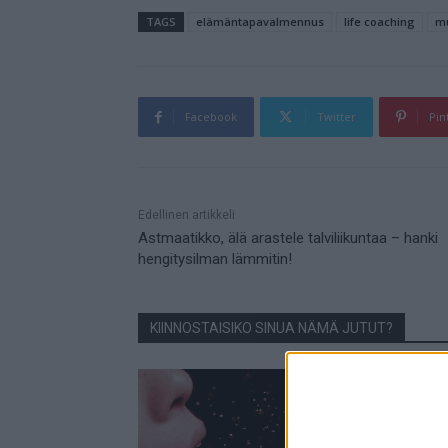
TAGS
elämäntapavalmennus
life coaching
m
Facebook
Twitter
Pin
Mainos
Edellinen artikkeli
Astmaatikko, älä arastele talviliikuntaa – hanki
hengitysilman lämmitin!
KIINNOSTAISIKO SINUA NÄMÄ JUTUT?