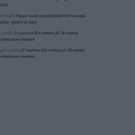
llitä
Pappa kuuli muistilääkäriltä huonoja
ri
päällä
tisia: Ajokortti pois
21-vuotias Ella tahtoo yli 30 vuotta
i
päällä
anhemman miehen
21-vuotias Ella tahtoo yli 30 vuotta
pelo
päällä
anhemman miehen