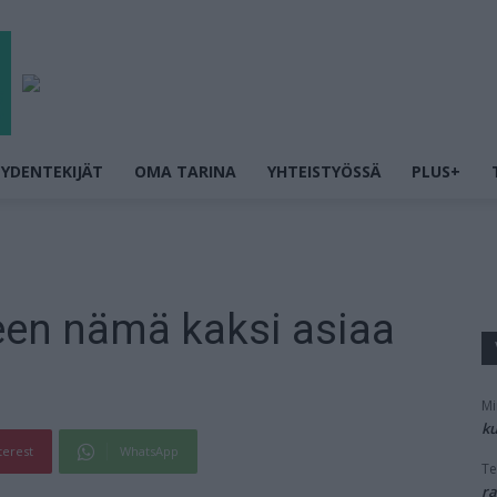
YDENTEKIJÄT
OMA TARINA
YHTEISTYÖSSÄ
PLUS+
een nämä kaksi asiaa
Mi
ku
terest
WhatsApp
Te
ra