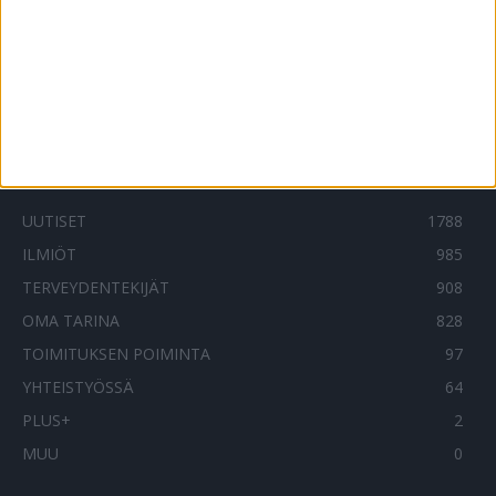
Pienituloiset yh-äidit pelkäävät köyhyyden
siirtyvän lapsilleen – oma hyvinvointi
koetuksella
21.9.2020
SUOSITUIMMAT OSIOT
UUTISET
1788
ILMIÖT
985
TERVEYDENTEKIJÄT
908
OMA TARINA
828
TOIMITUKSEN POIMINTA
97
YHTEISTYÖSSÄ
64
PLUS+
2
MUU
0