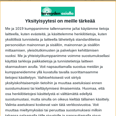
päivittänyt koronaviruksen antigeenikotitestin
tuloksen varmentamiseen liittyviä ohjeita
keskiviikkona 22.12.2021. Pirkanmaan
Yksityisyytesi on meille tärkeää
sairaanhoitopiiri puolestaan on ohjeistukseen
Me ja 1019 kumppanimme tallennamme ja/tai käytämme tietoja
pohjaten linjannut, että antigeenikotitestillä
laitteella, kuten evästeitä, ja käsittelemme henkilötietoja, kuten
saatua positiivista tulosta ei tarvitse enää
yksilöllisiä tunnisteita ja laitteella lähetettyä standarditietoa
varmentaa PCR-testillä, ellei tarvita virallista
personoidun mainonnan ja sisällön, mainonnan ja sisällön
eristyspäätöstä.
mittaamisen, yleisötutkimusten ja palvelujen kehittämisen
vuoksi.
Me ja yhteistyökumppanimme voimme suostumuksellasi
käyttää tarkkoja paikkatietoja ja tunnistetietoja laitteen
skannauksen avulla. Voit napsauttamalla suostua meidän ja
Kontakteja vältettävä positiivisen
kumppaneidemme yllä kuvatulla tavalla suorittamaamme
tietojesi käsittelyyn. Vaihtoehtoisesti voit siirtyä
tuloksen jälkeen
yksityiskohtaisempiin tietoihin ja muuttaa asetuksiasi ennen
suostumuksesi tai kieltäytymisesi ilmaisemista.
Huomaa, että
osa henkilötietojesi käsittelystä ei välttämättä edellytä
Koronakotitestistä tai laboratoriossa tehdystä
suostumustasi, mutta sinulla on oikeus kieltää tällainen käsittely.
PCR-testistä positiivisen tuloksen saaneen tulee
Valinta-asetuksesi koskevat vain tätä verkkosivustoa. Voit
muuttaa mieltymyksiäsi tai peruuttaa suostumuksesi milloin
aina välttää omaehtoisesti kontakteja kodin
tahansa palaamalla tälle sivustolle ja napsauttamalla sivun