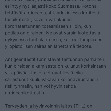
esiintyy nyt laajasti koko Suomessa. Kotona
tehtävät antigeenitestit, arkikielessä kotitestit
tai pikatestit, soveltuvat akuutin
koronatartunnan toteamiseen silloin, kun
potilas on oireinen. Ne ovat varsin luotettavia
nykyisessä tautitilanteessa, kertoo Tampereen
yliopistollisen sairaalan lähettämä tiedote.
Antigeenitestit tunnistavat tartunnan parhaiten,
kun oireiden alkamisesta on kulunut korkeintaan
viisi päivää. Jos oireet ovat lieviä eikä
sairastunut kuulu vakavan koronavirustaudin
riskiryhmään, hän voi hyvin tehdä
antigeenikotitestin.
Terveyden ja hyvinvoinnin laitos (THL) on