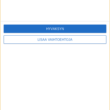
ADHD-tutkimuksessa saatiin yllättävä
havainto vanhemmuudesta
toimitus
-
31.7.2026
Uutiset
HYVÄKSYN
Afrikkalaista sikaruttoa löytynyt ensi
kerran Suomesta – näihin toimiin ryhdytty
LISÄÄ VAIHTOEHTOJA
toimitus
-
30.7.2026
Uutiset
Liikahikoilun syy voi löytyä hermostosta –
Suomessa on jo reseptivoide, josta moni ei
tiedä
toimitus
-
30.7.2026
Uutiset