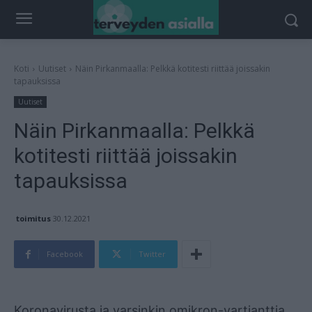
Koti
Uutiset
Näin Pirkanmaalla: Pelkkä kotitesti riittää joissakin
tapauksissa
Uutiset
Näin Pirkanmaalla: Pelkkä
kotitesti riittää joissakin
tapauksissa
toimitus
30.12.2021
Facebook
Twitter
Mainos
Koronavirusta ja varsinkin omikron-vartianttia