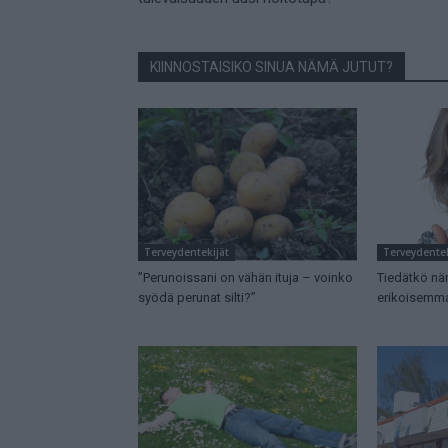
KIINNOSTAISIKO SINUA NÄMÄ JUTUT?
Terveydentekijät
Terveydentek
”Perunoissani on vähän ituja – voinko
Tiedätkö nä
syödä perunat silti?”
erikoisemma