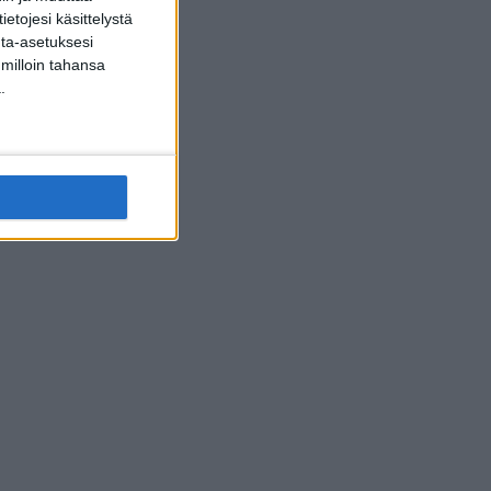
etojesi käsittelystä
inta-asetuksesi
 milloin tahansa
.