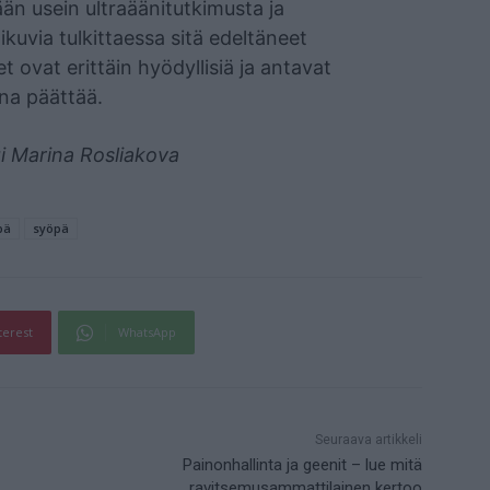
 usein ultraäänitutkimusta ja
kuvia tulkittaessa sitä edeltäneet
 ovat erittäin hyödyllisiä ja antavat
ina päättää.
gi Marina Rosliakova
pä
syöpä
terest
WhatsApp
Seuraava artikkeli
Painonhallinta ja geenit – lue mitä
ravitsemusammattilainen kertoo