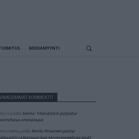
TOIMITUS
MEDIAMYYNTI
VIIMEISIMMÄT KOMMENTIT
Sanna: Ystävästäni paljastui
nna V
päällä
ormittava ominaisuus
Kerttu Rissanen päätyi
rho Halme
päällä
dikaaliin ratkaisuun kun terveysongelmat eivät