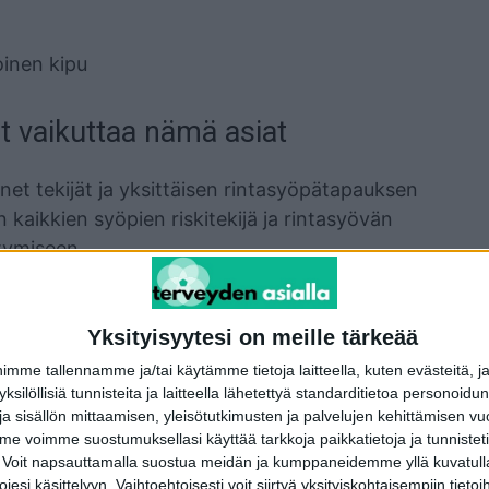
oinen kipu
t vaikuttaa nämä asiat
et tekijät ja yksittäisen rintasyöpätapauksen
kaikkien syöpien riskitekijä ja rintasyövän
ntymiseen.
rvinainen, muttei tavaton. Esiintyvyys
n rinnat olisi hyvä säännöllisesti oma-
Yksityisyytesi on meille tärkeää
alla. Kansallisia mammografiaseulontoja
me tallennamme ja/tai käytämme tietoja laitteella, kuten evästeitä, j
 kuitenkin hyvä jatkaa
 yksilöllisiä tunnisteita ja laitteella lähetettyä standarditietoa personoi
a sisällön mittaamisen, yleisötutkimusten ja palvelujen kehittämisen vu
 välein 75-80 ikävuoteen saakka, Marina
 voimme suostumuksellasi käyttää tarkkoja paikkatietoja ja tunnistetie
 Voit napsauttamalla suostua meidän ja kumppaneidemme yllä kuvatulla
esi käsittelyyn. Vaihtoehtoisesti voit siirtyä yksityiskohtaisempiin tietoi