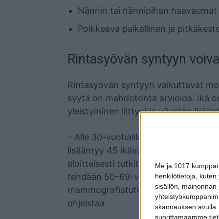
Nännin tai nännipihan haavaumat
Poikkeava paikallinen ja pitkäkest
Rintasyövän syntyyn voiva
Rintasyövän syntyyn vaikuttavat mon
syytä on mahdotonta arvioida. Ikä on 
yleistyminen liittyykin väestön ikää
– Alle 30-vuotiailla rintasyöpä on ha
lisääntyy 45 ikävuoden jälkeen, jolloi
aloitteisesti tutkituttaa mammografi
Me ja 1017 kumppanim
tehdään 50–69-vuotiaille naisille. On
henkilötietoja, kuten
sisällön, mainonnan j
mammografiatutkimuksia 2-3 vuoden
yhteistyökumppanimme
ohjeistaa.
skannauksen avulla.
suorittamaamme tietoj