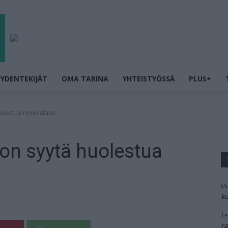
YDENTEKIJÄT
OMA TARINA
YHTEISTYÖSSÄ
PLUS+
uolestua rinnoistaan
n on syytä huolestua
Mi
ku
Te
ra