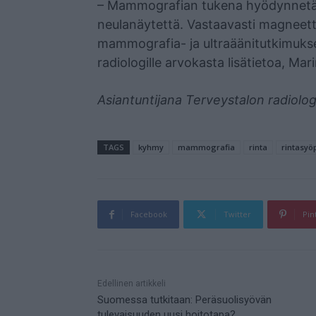
– Mammografian tukena hyödynnetään
neulanäytettä. Vastaavasti magneetti
mammografia- ja ultraäänitutkimukset
radiologille arvokasta lisätietoa, Mar
Asiantuntijana Terveystalon radiolo
TAGS
kyhmy
mammografia
rinta
rintasyö
Facebook
Twitter
Pin
Mainos
Edellinen artikkeli
Suomessa tutkitaan: Peräsuolisyövän
tulevaisuuden uusi hoitotapa?