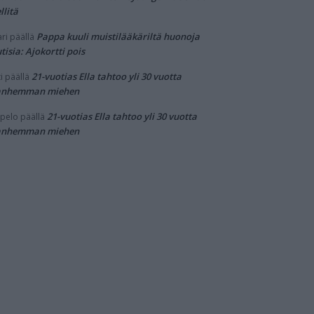
llitä
Pappa kuuli muistilääkäriltä huonoja
ri
päällä
tisia: Ajokortti pois
21-vuotias Ella tahtoo yli 30 vuotta
i
päällä
anhemman miehen
21-vuotias Ella tahtoo yli 30 vuotta
pelo
päällä
anhemman miehen