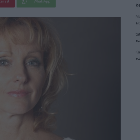
terest
WhatsApp
he
Ma
uu
tät
v
Ka
v