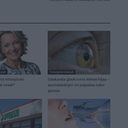
ijät
Terveydentekijät
mä rintasyövän
Salakavala glaukooma etenee hiljaa –
t oireet?
suomalaislöytö voi paljastaa riskin
ajoissa