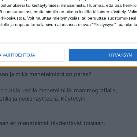
ostumuksesi tai kieltäytymisesi ilmaisemista.
Huomaa, että osa henkilöti
t muun muassa perinnöllisyys, synnyttämättömyys
tä suostumustasi, mutta sinulla on oikeus kieltää tällainen käsittely. Val
ttävä ylipaino, alkoholi, tupakointi, varhain
erkkosivustoa. Voit muuttaa mieltymyksiäsi tai peruuttaa suostumuksesi
stolle ja napsauttamalla sivun alaosassa olevaa "Yksityisyys" -painiketta
t ja pitkään jatkunut hormonikorvaushoito.
Ä VAIHTOEHTOJA
HYVÄKSYN
tä on hyvälaatuisia
ijaan ja mikä menetelmistä on paras?
an tutkia useilla menetelmillä: mammografialla,
tilla ja neulanäytteellä. Käytetyin
vaan eri menetelmät täydentävät toisiaan.