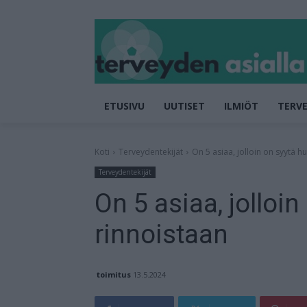
ETUSIVU
UUTISET
ILMIÖT
TERVE
Koti
Terveydentekijät
On 5 asiaa, jolloin on syytä h
Terveydentekijät
On 5 asiaa, jolloi
rinnoistaan
toimitus
13.5.2024