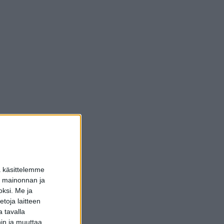
a käsittelemme
dun mainonnan ja
oksi.
Me ja
toja laitteen
 tavalla
hin ja muuttaa