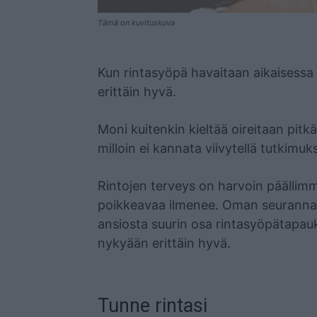
Tämä on kuvituskuva
Mainos
Kun rintasyöpä havaitaan aikaisessa
erittäin hyvä.
Moni kuitenkin kieltää oireitaan pitk
milloin ei kannata viivytellä tutkimuk
Rintojen terveys on harvoin päällimm
poikkeavaa ilmenee. Oman seurannan
ansiosta suurin osa rintasyöpätapau
nykyään erittäin hyvä.
Tunne rintasi