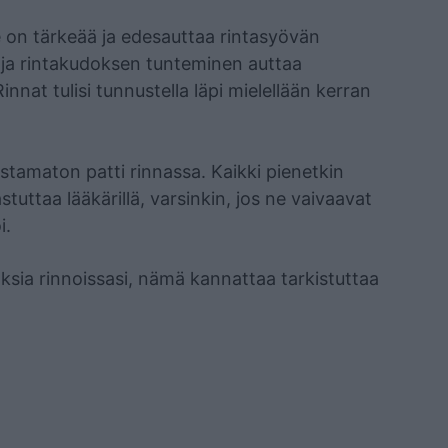
e on tärkeää ja edesauttaa rintasyövän
n ja rintakudoksen tunteminen auttaa
at tulisi tunnustella läpi mielellään kerran
ristamaton patti rinnassa. Kaikki pienetkin
uttaa lääkärillä, varsinkin, jos ne vaivaavat
i.
oksia rinnoissasi, nämä kannattaa tarkistuttaa