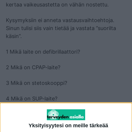
kertaa vaikeusastetta on vähän nostettu.
Kysymyksiin ei anneta vastausvaihtoehtoja.
Sinun tulisi siis vain tietää ja vastata ”suorilta
käsin”.
1 Mikä laite on defibrillaattori?
2 Mikä on CPAP-laite?
3 Mikä on stetoskooppi?
4 Mikä on SUP-laite?
5 Mikä on EKG-laite?
Yksityisyytesi on meille tärkeää
Vastaukset: