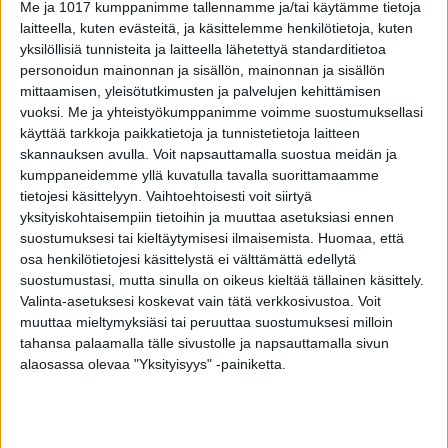
Me ja 1017 kumppanimme tallennamme ja/tai käytämme tietoja
laitteella, kuten evästeitä, ja käsittelemme henkilötietoja, kuten
yksilöllisiä tunnisteita ja laitteella lähetettyä standarditietoa
1 Defibrillaattori on sydäniskuri
personoidun mainonnan ja sisällön, mainonnan ja sisällön
mittaamisen, yleisötutkimusten ja palvelujen kehittämisen
vuoksi.
Me ja yhteistyökumppanimme voimme suostumuksellasi
2 CPAP-laite on ylipainehengityslaite, jolla
käyttää tarkkoja paikkatietoja ja tunnistetietoja laitteen
hoidetaan uniapneaa
skannauksen avulla. Voit napsauttamalla suostua meidän ja
kumppaneidemme yllä kuvatulla tavalla suorittamaamme
tietojesi käsittelyyn. Vaihtoehtoisesti voit siirtyä
3 Stetoskooppi on laite kehon sisäisten äänten
yksityiskohtaisempiin tietoihin ja muuttaa asetuksiasi ennen
kuunteluun, esimerkiksi sydänäänten ja
suostumuksesi tai kieltäytymisesi ilmaisemista.
Huomaa, että
keuhkojen
osa henkilötietojesi käsittelystä ei välttämättä edellytä
suostumustasi, mutta sinulla on oikeus kieltää tällainen käsittely.
Valinta-asetuksesi koskevat vain tätä verkkosivustoa. Voit
4. SUP-laite eli Selective Ultraviolet
muuttaa mieltymyksiäsi tai peruuttaa suostumuksesi milloin
Phototherapy -laite on kehitetty valohoitoa
tahansa palaamalla tälle sivustolle ja napsauttamalla sivun
varten ja se tepsii esimerkiksi ekseemoihin,
alaosassa olevaa "Yksityisyys" -painiketta.
psoriasikseen ja akneen
5. Sydänfilmikone