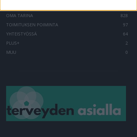
TERVEYDENTEKIJÄT
908
OMA TARINA
828
TOIMITUKSEN POIMINTA
97
YHTEISTYÖSSÄ
64
PLUS+
2
MUU
0