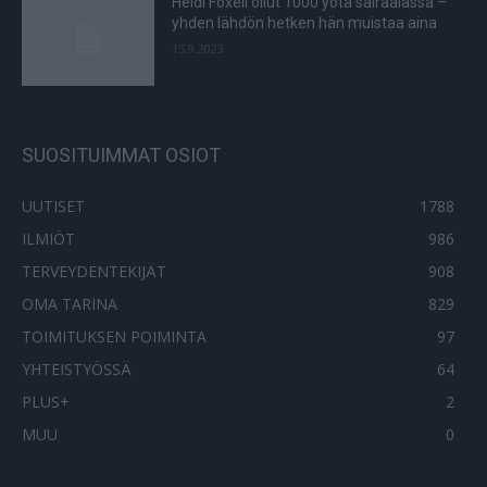
Heidi Foxell ollut 1000 yötä sairaalassa –
yhden lähdön hetken hän muistaa aina
15.9.2023
SUOSITUIMMAT OSIOT
UUTISET
1788
ILMIÖT
986
TERVEYDENTEKIJÄT
908
OMA TARINA
829
TOIMITUKSEN POIMINTA
97
YHTEISTYÖSSÄ
64
PLUS+
2
MUU
0