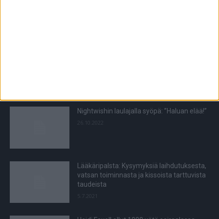
POIMITUT PALAT
Riskiryhmien maksuttomat
influenssarokotukset ovat alkaneet
1.11.2021
Nightwishin laulajalla syöpä: ”Haluan elää!”
26.10.2022
Lääkäripalsta: Kysymyksiä laihdutuksesta,
vatsan toiminnasta ja kissoista tarttuvista
taudeista
5.7.2021