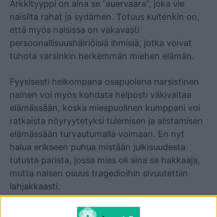
Arkkityyppi on aina se ”auervaara”, joka vie
naisilta rahat ja sydämen. Totuus kuitenkin on,
että myös naisissa on vakavasti
persoonallisuushäiriöisiä ihmisiä, jotka voivat
tuhota varsinkin herkemmän miehen elämän.
Fyysisesti heikompana osapuolena narsistinen
nainen voi myös kohdata helposti väkivaltaa
elämässään, koska miespuolinen kumppani voi
ratkaista nöyryytetyksi tulemisen ja alistamisen
elämässään turvautumalla voimaan. En nyt
halua erikseen puhua mistään julkisuudesta
tutusta parista, jossa mies oli aina se hakkaaja,
mutta naisen osuus tragedioihin sivuutettiin
lahjakkaasti.
Kyllä. Minäkin tuuppasin kerran. En kestänyt