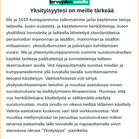
enää sitä järkyttävää paskaa pettämistä, jonka
Yksityisyytesi on meille tärkeää
uhriksi jouduin. Kadun sitä tuuppaamista.
Me ja 1019 kumppanimme tallennamme ja/tai käytämme tietoja
Säikähdin itseäni, enhän ollut sellainen. Se oli
laitteella, kuten evästeitä, ja käsittelemme henkilötietoja, kuten
minultakin hätähuuto. Olin aivan sekaisin tuosta
yksilöllisiä tunnisteita ja laitteella lähetettyä standarditietoa
naisesta – hän oli saanut minut sekaisin.
personoidun mainonnan ja sisällön, mainonnan ja sisällön
mittaamisen, yleisötutkimusten ja palvelujen kehittämisen
Onneksi suhteemme päättyi tuohon
vuoksi.
Me ja yhteistyökumppanimme voimme suostumuksellasi
tuuppaamiseen.
käyttää tarkkoja paikkatietoja ja tunnistetietoja laitteen
skannauksen avulla. Voit napsauttamalla suostua meidän ja
Kaikki lähti siitä, kun tutustuin eroni jälkeen
kumppaneidemme yllä kuvatulla tavalla suorittamaamme
tietojesi käsittelyyn. Vaihtoehtoisesti voit siirtyä
kauniiseen vaaleatukkaiseen ja menestyvään
yksityiskohtaisempiin tietoihin ja muuttaa asetuksiasi ennen
naiseen. Hän oli lähes täydellinen pakkaus:
suostumuksesi tai kieltäytymisesi ilmaisemista.
Huomaa, että
mukava ja hauska ja ennen kaikkea hurmaavan
osa henkilötietojesi käsittelystä ei välttämättä edellytä
suostumustasi, mutta sinulla on oikeus kieltää tällainen käsittely.
kaunis. Mutta.
Valinta-asetuksesi koskevat vain tätä verkkosivustoa. Voit
muuttaa mieltymyksiäsi tai peruuttaa suostumuksesi milloin
Kaikki eteni todella, todella nopeasti.
tahansa palaamalla tälle sivustolle ja napsauttamalla sivun
alaosassa olevaa "Yksityisyys" -painiketta.
Hän halusi suurin piirtein vauvan, talon,