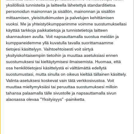
He jatkoivat liikuntaa ja yrittivät pitää sen
yksilöllisiä tunnisteita ja laitteella lähetettyä standarditietoa
personoidun mainonnan ja sisällön, mainonnan ja sisällön
runsaana ja mahdollisimman vaihtelevana.
mittaamisen, yleisötutkimusten ja palvelujen kehittämisen
He soivat aina säännöllisesti aamiaisen.
vuoksi.
Me ja yhteistyökumppanimme voimme suostumuksellasi
käyttää tarkkoja paikkatietoja ja tunnistetietoja laitteen
He punnitsivat jatkuvasti ja säännöllisesti
skannauksen avulla. Voit napsauttamalla suostua meidän ja
itsensä ja reagoivat sitten mahdolliseen
kumppaneidemme yllä kuvatulla tavalla suorittamaamme
tietojesi käsittelyyn. Vaihtoehtoisesti voit siirtyä
painonheilahteluun päästämättä painoa
yksityiskohtaisempiin tietoihin ja muuttaa asetuksiasi ennen
karkaamaan.
suostumuksesi tai kieltäytymisesi ilmaisemista.
Huomaa, että
osa henkilötietojesi käsittelystä ei välttämättä edellytä
Lähde: Painonhallintarekisteri, USA
suostumustasi, mutta sinulla on oikeus kieltää tällainen käsittely.
Valinta-asetuksesi koskevat vain tätä verkkosivustoa. Voit
muuttaa mieltymyksiäsi tai peruuttaa suostumuksesi milloin
tahansa palaamalla tälle sivustolle ja napsauttamalla sivun
TAGS
laihduttaminen
paino
ylipaino
alaosassa olevaa "Yksityisyys" -painiketta.
Facebook
Twitter