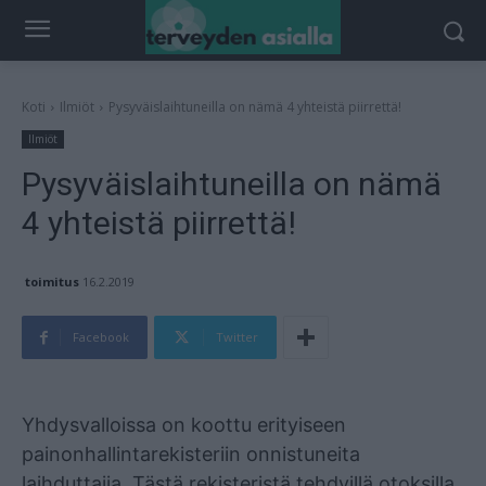
Koti
Ilmiöt
Pysyväislaihtuneilla on nämä 4 yhteistä piirrettä!
Ilmiöt
Pysyväislaihtuneilla on nämä
4 yhteistä piirrettä!
toimitus
16.2.2019
Facebook
Twitter
Mainos
Yhdysvalloissa on koottu erityiseen
painonhallintarekisteriin onnistuneita
laihduttajia. Tästä rekisteristä tehdyillä otoksilla