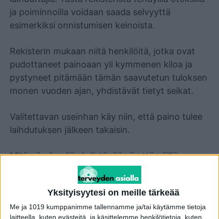
ja poiminnoilla voidaan saada selvyyttä
esimerkiksi onnistumisen keinoista.
Rekisterin mukaan niitä henkilöitä, jotka ovat
pudottaneet painoaan yli kymmenen kiloa ja
pystyneet pitämään tämän saavutetun tuloksen
monen vuoden ajan, yhdistävät tietyt seikat.
Valitettavan useinhan käy niin, että paino tulee
laihdutuksen jälkeen takaisin.
Mitä nämä neljä yhdistävää piirettä näillä
laihduttajilla olivat? Tässä alla ne lueteltuina:
Yksityisyytesi on meille tärkeää
He jatkoivat vähärasvaisen ruoan syömistä
Me ja 1019 kumppanimme tallennamme ja/tai käytämme tietoja
arjessa.
laitteella, kuten evästeitä, ja käsittelemme henkilötietoja, kuten