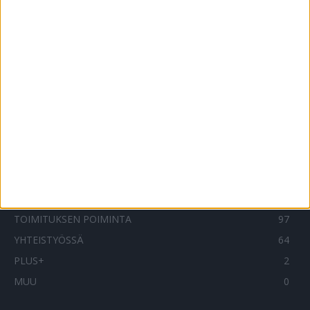
Diabeetikko: Jo yksikin liikuntasuoritus
vaikuttaa myönteisesti!
3.9.2015
SUOSITUIMMAT OSIOT
UUTISET
1789
ILMIÖT
986
TERVEYDENTEKIJÄT
908
OMA TARINA
830
TOIMITUKSEN POIMINTA
97
YHTEISTYÖSSÄ
64
PLUS+
2
MUU
0