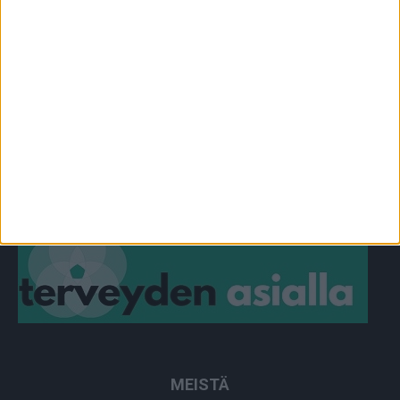
OMA TARINA
828
TOIMITUKSEN POIMINTA
97
YHTEISTYÖSSÄ
64
PLUS+
2
MUU
0
MEISTÄ