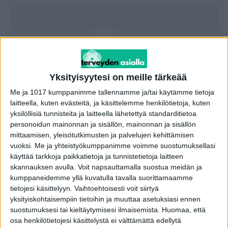
Yksityisyytesi on meille tärkeää
Me ja 1017 kumppanimme tallennamme ja/tai käytämme tietoja
laitteella, kuten evästeitä, ja käsittelemme henkilötietoja, kuten
yksilöllisiä tunnisteita ja laitteella lähetettyä standarditietoa
Taysissa asiakas voi soittaa kelloa
personoidun mainonnan ja sisällön, mainonnan ja sisällön
sädehoidon päättymisen merkiksi
mittaamisen, yleisötutkimusten ja palvelujen kehittämisen
vuoksi.
Me ja yhteistyökumppanimme voimme suostumuksellasi
toimitus
-
5.10.2023
käyttää tarkkoja paikkatietoja ja tunnistetietoja laitteen
skannauksen avulla. Voit napsauttamalla suostua meidän ja
kumppaneidemme yllä kuvatulla tavalla suorittamaamme
tietojesi käsittelyyn. Vaihtoehtoisesti voit siirtyä
yksityiskohtaisempiin tietoihin ja muuttaa asetuksiasi ennen
suostumuksesi tai kieltäytymisesi ilmaisemista.
Huomaa, että
osa henkilötietojesi käsittelystä ei välttämättä edellytä