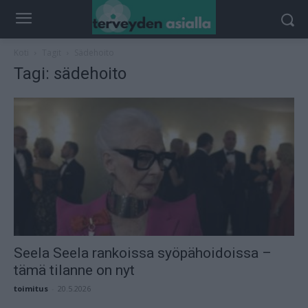
Koti
Tagit
Sädehoito
Tagi: sädehoito
Seela Seela rankoissa syöpähoidoissa –
tämä tilanne on nyt
toimitus
-
20.5.2026