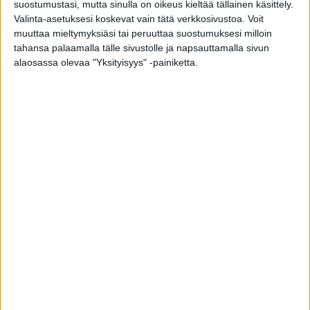
suostumustasi, mutta sinulla on oikeus kieltää tällainen käsittely.
Valinta-asetuksesi koskevat vain tätä verkkosivustoa. Voit
muuttaa mieltymyksiäsi tai peruuttaa suostumuksesi milloin
tahansa palaamalla tälle sivustolle ja napsauttamalla sivun
alaosassa olevaa "Yksityisyys" -painiketta.
Uusi sädehoitoteknologia tuo apua entistä
useammille Suomessa
toimitus
-
10.11.2021
Mullistava syöpähoito tuli Suomeen – voi