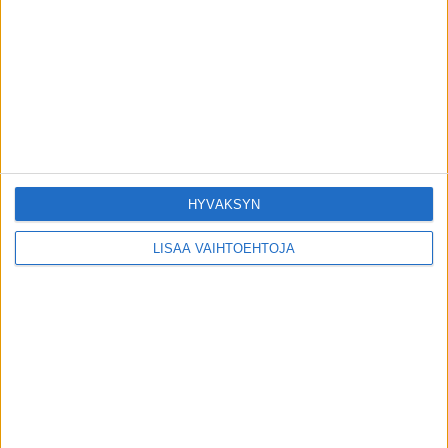
Tutusta lääkkeestä tehtiin erityinen
huomio syövän suhteen – voi jarruttaa
leviämistä
3.8.2026
Seppo Sairanen on poissa
1.8.2026
HYVÄKSYN
LISÄÄ VAIHTOEHTOJA
POIMITUT PALAT
Nyt syödään jotain kummaa mutta
terveellistä, osa 2
27.11.2015
8 syytä sille, miksi erektio on hukassa
30.10.2019