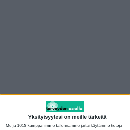
Yksityisyytesi on meille tärkeää
Mainos
Me ja 1019 kumppanimme tallennamme ja/tai käytämme tietoja
Oletko kuullut DRD4-geenin variantista? Se voi