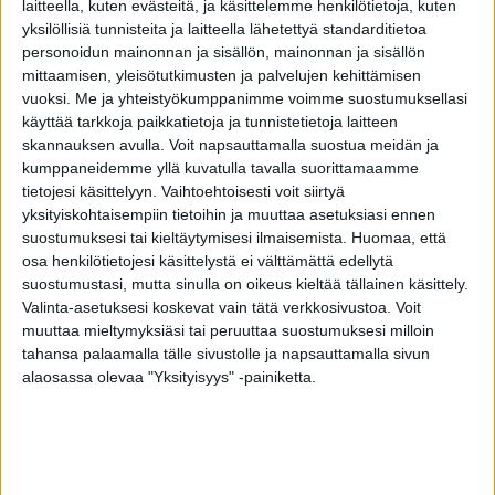
laitteella, kuten evästeitä, ja käsittelemme henkilötietoja, kuten
olla tutkijoiden mukaan syynä siihen, että
yksilöllisiä tunnisteita ja laitteella lähetettyä standarditietoa
ihminen tykkää matkustella ja rakastaa
personoidun mainonnan ja sisällön, mainonnan ja sisällön
mittaamisen, yleisötutkimusten ja palvelujen kehittämisen
maisemanvaihdoksia.
vuoksi.
Me ja yhteistyökumppanimme voimme suostumuksellasi
käyttää tarkkoja paikkatietoja ja tunnistetietoja laitteen
Samainen DRD4-7r on toisaalta myös
skannauksen avulla. Voit napsauttamalla suostua meidän ja
yhdistetty taipuvaisuuteen ottaa elämässään
kumppaneidemme yllä kuvatulla tavalla suorittamaamme
tietojesi käsittelyyn. Vaihtoehtoisesti voit siirtyä
riskejä ja ylipäänsä uteliaisuuteen ottaa selvää
yksityiskohtaisempiin tietoihin ja muuttaa asetuksiasi ennen
asioista ja aatteista. Se on yhdistetty myös
suostumuksesi tai kieltäytymisesi ilmaisemista.
Huomaa, että
riippuvuuksiin.
osa henkilötietojesi käsittelystä ei välttämättä edellytä
suostumustasi, mutta sinulla on oikeus kieltää tällainen käsittely.
Valinta-asetuksesi koskevat vain tätä verkkosivustoa. Voit
Katso alta mielenkiintoinen video aiheesta.
muuttaa mieltymyksiäsi tai peruuttaa suostumuksesi milloin
tahansa palaamalla tälle sivustolle ja napsauttamalla sivun
alaosassa olevaa "Yksityisyys" -painiketta.
TAGS
DRD4
DRD4-7r
geeni
matkustelu