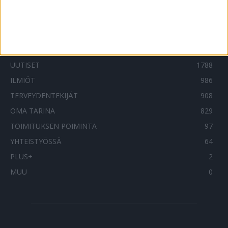
SUOSITUIMMAT OSIOT
UUTISET
1788
ILMIÖT
986
TERVEYDENTEKIJÄT
908
OMA TARINA
829
TOIMITUKSEN POIMINTA
97
YHTEISTYÖSSÄ
64
PLUS+
2
MUU
0