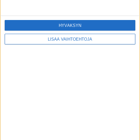
Uutiset
ADHD-tutkimuksessa saatiin yllättävä
havainto vanhemmuudesta
HYVÄKSYN
toimitus
-
31.7.2026
Uutiset
LISÄÄ VAIHTOEHTOJA
Afrikkalaista sikaruttoa löytynyt ensi
kerran Suomesta – näihin toimiin ryhdytty
toimitus
-
30.7.2026
Uutiset
VIIMEISIMMÄT KOMMENTIT