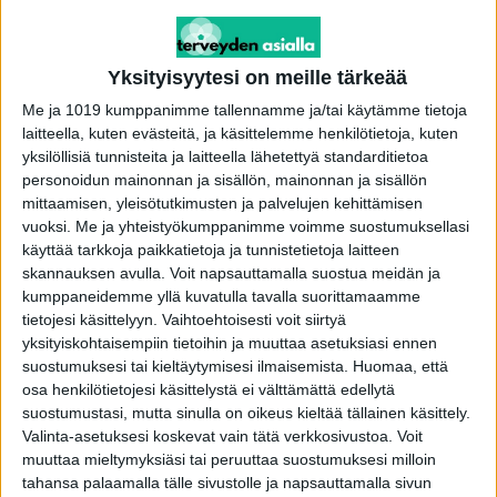
Suomalaisista enää vain 23 prosenttia pitää
poliitikkojen kansalaisille antamaa tietoa
luotettavana, käy ilmi Elinkeinoelämän
Yksityisyytesi on meille tärkeää
valtuuskunta EVAn Arvo- ja
Me ja 1019 kumppanimme tallennamme ja/tai käytämme tietoja
asennetutkimuksesta. Toista mieltä on 52
laitteella, kuten evästeitä, ja käsittelemme henkilötietoja, kuten
prosenttia.
yksilöllisiä tunnisteita ja laitteella lähetettyä standarditietoa
personoidun mainonnan ja sisällön, mainonnan ja sisällön
mittaamisen, yleisötutkimusten ja palvelujen kehittämisen
Suomalaisten luottamus poliitikkojen antamaan
vuoksi.
Me ja yhteistyökumppanimme voimme suostumuksellasi
tietoon on pudonnut 25 prosenttiyksikköä viime
käyttää tarkkoja paikkatietoja ja tunnistetietoja laitteen
skannauksen avulla. Voit napsauttamalla suostua meidän ja
kevään lukemista. Keväällä, koronakriisin ollessa
kumppaneidemme yllä kuvatulla tavalla suorittamaamme
pahimmillaan 48 prosenttia suomalaisista luotti
tietojesi käsittelyyn. Vaihtoehtoisesti voit siirtyä
poliitikkojen antamaan tietoon.
yksityiskohtaisempiin tietoihin ja muuttaa asetuksiasi ennen
suostumuksesi tai kieltäytymisesi ilmaisemista.
Huomaa, että
osa henkilötietojesi käsittelystä ei välttämättä edellytä
EVAn uusin mittaus tehtiin lokakuussa, kun
suostumustasi, mutta sinulla on oikeus kieltää tällainen käsittely.
koronavirustilanne oli nykyistä rauhallisempi.
Valinta-asetuksesi koskevat vain tätä verkkosivustoa. Voit
muuttaa mieltymyksiäsi tai peruuttaa suostumuksesi milloin
-Muutos on poikkeuksellisen suuri. Keväällä
tahansa palaamalla tälle sivustolle ja napsauttamalla sivun