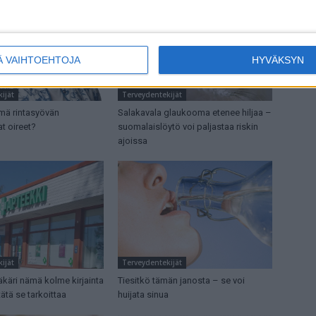
Ä VAIHTOEHTOJA
HYVÄKSYN
ijät
Terveydentekijät
mä rintasyövän
Salakavala glaukooma etenee hiljaa –
t oireet?
suomalaislöytö voi paljastaa riskin
ajoissa
ijät
Terveydentekijät
ääkäri nämä kolme kirjainta
Tiesitkö tämän janosta – se voi
tätä se tarkoittaa
huijata sinua