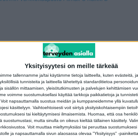
terest
WhatsApp
Yksityisyytesi on meille tärkeää
me tallennamme ja/tai käytämme tietoja laitteella, kuten evästeitä, j
 yksilöllisiä tunnisteita ja laitteella lähetettyä standarditietoa personoi
Seuraava artikkeli
a sisällön mittaamisen, yleisötutkimusten ja palvelujen kehittämisen vu
Ikävä tauti yleistyy miehillä – alkoholi pahentaa
 voimme suostumuksellasi käyttää tarkkoja paikkatietoja ja tunnistetie
oireita, alkaa yleensä isovarvasta kolottaen
 Voit napsauttamalla suostua meidän ja kumppaneidemme yllä kuvatulla
esi käsittelyyn. Vaihtoehtoisesti voit siirtyä yksityiskohtaisempiin tietoi
ostumuksesi tai kieltäytymisesi ilmaisemista.
Huomaa, että osa henkilöti
tä suostumustasi, mutta sinulla on oikeus kieltää tällainen käsittely. Val
erkkosivustoa. Voit muuttaa mieltymyksiäsi tai peruuttaa suostumuksesi
stolle ja napsauttamalla sivun alaosassa olevaa "Yksityisyys" -painiketta