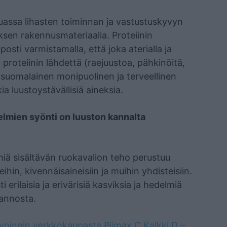
uassa lihasten toiminnan ja vastustuskyvyn
sen rakennusmateriaalia. Proteiinin
osti varmistamalla, että joka aterialla ja
ä proteiinin lähdettä (raejuustoa, pähkinöitä,
 suomalainen monipuolinen ja terveellinen
a luustoystävällisiä aineksia.
elmien syönti on luuston kannalta
miä sisältävän ruokavalion teho perustuu
eihin, kivennäisaineisiin ja muihin yhdisteisiin.
erilaisia ja erivärisiä kasviksia ja hedelmiä
 annosta.
nvoinnin verkkokaupasta Piimax C Kalkki D –