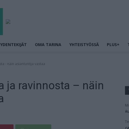
YDENTEKIJÄT
OMA TARINA
YHTEISTYÖSSÄ
PLUS+
sta - näin asiantuntija vastaa
ta ja ravinnosta – näin
a
Mi
ku
Te
ra