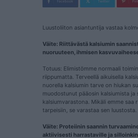
Facebook
Twitter
Pin
Mainos
Luustoliiton asiantuntija vastaa kol
Väite: Riittävästä kalsiumin saannis
nuoruuteen, ihmisen kasvuvaihees
Totuus: Elimistömme normaali toiminta
riippumatta. Terveellä aikuisella kal
nuorella kalsiumin tarve on hiukan
muodostunut pääosin kalsiumista ja s
kalsiumvarastona. Mikäli emme saa ru
tarpeisiin, se varastaa sen luustost
Väite: Proteiinin saannin turvaamin
aktiivisesti harrastaville ja silloink