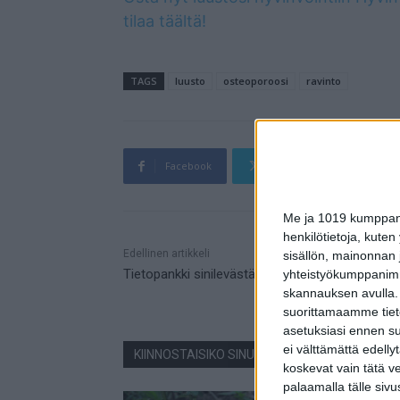
tilaa täältä!
TAGS
luusto
osteoporoosi
ravinto
Facebook
Twitter
Pin
Me ja 1019 kumppanim
henkilötietoja, kuten
Mainos
Edellinen artikkeli
sisällön, mainonnan j
Tietopankki sinilevästä – tiesitkö tämän?
yhteistyökumppanimme
skannauksen avulla.
suorittamaamme tietoj
asetuksiasi ennen su
ei välttämättä edelly
KIINNOSTAISIKO SINUA NÄMÄ JUTUT?
koskevat vain tätä v
palaamalla tälle sivu