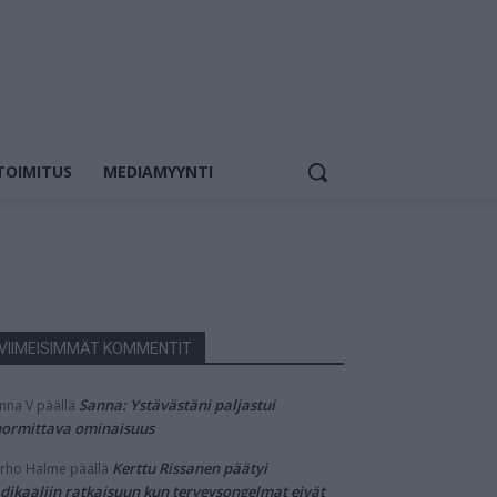
TOIMITUS
MEDIAMYYNTI
VIIMEISIMMÄT KOMMENTIT
Sanna: Ystävästäni paljastui
nna V
päällä
ormittava ominaisuus
Kerttu Rissanen päätyi
rho Halme
päällä
dikaaliin ratkaisuun kun terveysongelmat eivät