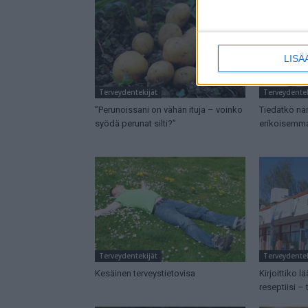
LISÄ
Terveydentekijät
Terveydentek
”Perunoissani on vähän ituja – voinko
Tiedätkö nä
syödä perunat silti?”
erikoisemma
Terveydentekijät
Terveydentek
Kesäinen terveystietovisa
Kirjoittiko l
reseptiisi – 