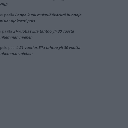
llitä
Pappa kuuli muistilääkäriltä huonoja
ri
päällä
tisia: Ajokortti pois
21-vuotias Ella tahtoo yli 30 vuotta
i
päällä
anhemman miehen
21-vuotias Ella tahtoo yli 30 vuotta
pelo
päällä
anhemman miehen