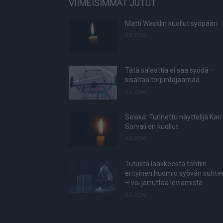
VIIMEISIMMÄT JUTUT
Matti Wacklin kuollut syöpään
6.8.2026
Tätä salaattia ei saa syödä –
sisältää torjuntajäämää
6.8.2026
Seiska: Tunnettu näyttelijä Kari
Sorvali on kuollut
4.8.2026
Tutusta lääkkeestä tehtiin
erityinen huomio syövän suhte
– voi jarruttaa leviämistä
3.8.2026