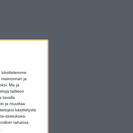
a käsittelemme
dun mainonnan ja
oksi.
Me ja
toja laitteen
 tavalla
hin ja muuttaa
etojesi käsittelystä
inta-asetuksesi
 milloin tahansa
.