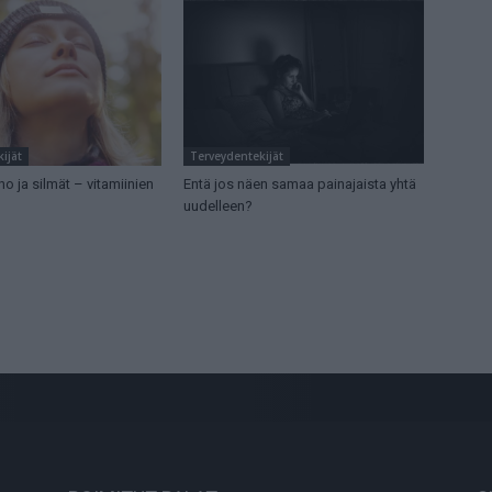
ijät
Terveydentekijät
ho ja silmät – vitamiinien
Entä jos näen samaa painajaista yhtä
uudelleen?