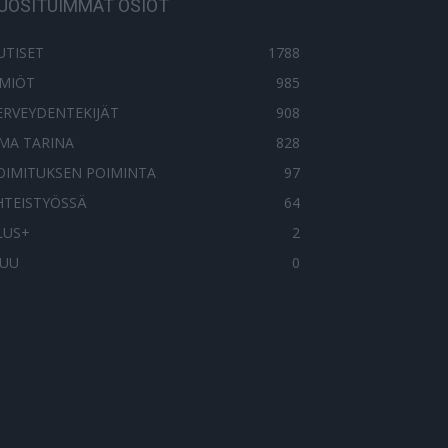
UOSITUIMMAT OSIOT
UTISET
1788
LMIÖT
985
ERVEYDENTEKIJÄT
908
MA TARINA
828
OIMITUKSEN POIMINTA
97
HTEISTYÖSSÄ
64
LUS+
2
UU
0