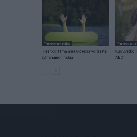
Terveydentekijät
Terveydentek
Tiesitkö: tämä asia uidessa voi lisätä
Kuivuvatko i
rytmihäiriön riskiä
ABC