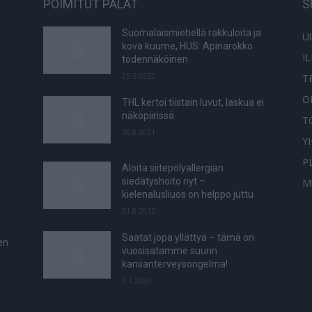
POIMITUT PALAT
S
Suomalaismiehellä rakkuloita ja
U
kova kuume, HUS: Apinarokko
I
todennäköinen
25.5.2022
T
O
THL kertoi tiistain luvut, laskua ei
näköpiirissä
T
10.8.2021
Y
P
Aloita siitepölyallergian
siedätyshoito nyt –
M
kielenalusliuos on helppo juttu
31.8.2015
Saatat jopa yllättyä – tämä on
en
vuosisatamme suurin
kansanterveysongelma!
5.1.2020