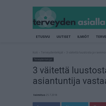
ETUSIVU
UUTISET
ILMIÖT
TERVE
Koti
Terveydentekijät
3 väitettä luustosta ja ravinno
Terveydentekijät
3 väitettä luustos
asiantuntija vasta
toimitus
25.7.2018