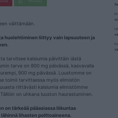
terest
WhatsApp
he
Ma
uu
meen väittämään.
tät
v
ta huolehtiminen liittyy vain lapsuuteen ja
Ka
een.
v
 tarvitsee kalsiumia päivittäin iästä
siumin tarve on 800 mg päivässä, kasvavalla
 suurempi, 900 mg päivässä. Luustomme on
e toimii tarvittaessa myös elimistön
uasta riittävästi kalsiumia elimistömme
a. Tällöin on uhkana luuston haurastuminen.
en on tärkeää pääasiassa liikuntaa
in lähinnä lihasten polttoaineena.