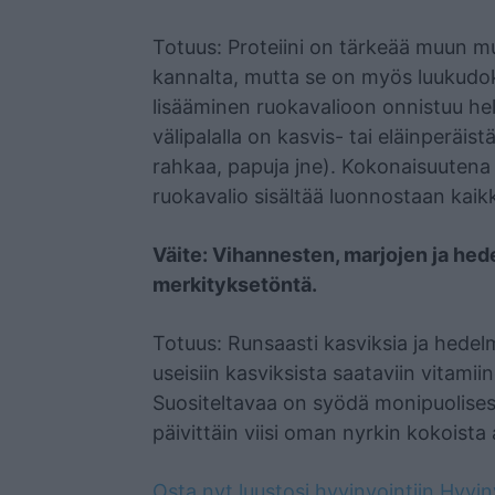
Totuus: Proteiini on tärkeää muun m
kannalta, mutta se on myös luukudok
lisääminen ruokavalioon onnistuu help
välipalalla on kasvis- tai eläinperäist
rahkaa, papuja jne). Kokonaisuutena
ruokavalio sisältää luonnostaan kaikki
Väite: Vihannesten, marjojen ja hed
merkityksetöntä.
Totuus: Runsaasti kasviksia ja hedel
useisiin kasviksista saataviin vitamiin
Suositeltavaa on syödä monipuolisesti 
päivittäin viisi oman nyrkin kokoista
Osta nyt luustosi hyvinvointiin Hyvi