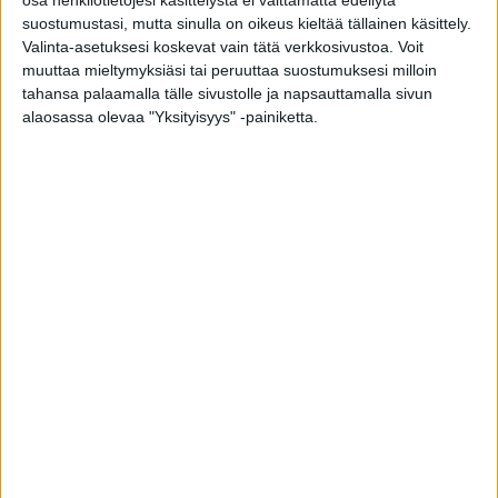
suostumustasi, mutta sinulla on oikeus kieltää tällainen käsittely.
Neliraajahalvaantunut Jasmin on kääntynyt
Valinta-asetuksesi koskevat vain tätä verkkosivustoa. Voit
muuttaa mieltymyksiäsi tai peruuttaa suostumuksesi milloin
muslimiksi ja pitää päässään huivia. Hän ei olisi
tahansa palaamalla tälle sivustolle ja napsauttamalla sivun
koskaan uskonut tulevansa äidiksi, mutta nyt
alaosassa olevaa "Yksityisyys" -painiketta.
sormea koristaa kaksi sormusta, sillä
nettitreffeiltä löytyi muslimimies Afrikasta.
Hänen kanssaan Jasmin odottaa vauvaa.
Jasmin on kääntynyt myös muslimiksi. Elämä
näyttäisi hymyilevän uuden edessä.
Kahden, kolmen vuoden sisällä on ollut myös
paljon surua. Jasmin on menettänyt molemmat
vanhempansa. Kolme vuotta sitten hän oli itse
kuolla keuhkokuumeeseen.
Jasmin Britney -somekanavaa pitänyt Jasmin
Koskiranta on nyt sukunimeltään Taybi.