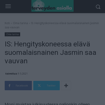
Koti
Oma tarina
IS: Hengityskoneessa elävä suomalaisnainen Jasmin
saa vauvan
Oma tarina
IS: Hengityskoneessa elävä
suomalaisnainen Jasmin saa
vauvan
toimitus
9.5.2021
Facebook
Twitter
Mainos
Moni muistaa julkisuudessa paljonkin olleen