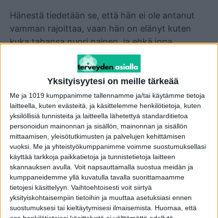
Hänestä tiedetään se, että hän ei ole antanut
vamman rajoittaa, vaan hän on elänyt kuten
kuka tahansa nuori nainen, ja ehkä jopa
keskimääräistä ennakkoluulottomammin.
Hänellä on, kuten monella ikäisellään,
tatuointeja, hän on jopa käynyt
Yksityisyytesi on meille tärkeää
suurennuttamassa huulensa. Hän on rakastanut
Me ja 1019 kumppanimme tallennamme ja/tai käytämme tietoja
laitteella, kuten evästeitä, ja käsittelemme henkilötietoja, kuten
bling-blingiä ja kimallusta, muotia ja
yksilöllisiä tunnisteita ja laitteella lähetettyä standarditietoa
prinsessaelämää. Hän on ollut jenkkitarinoista
personoidun mainonnan ja sisällön, mainonnan ja sisällön
tutun blondikaunottaren arkkityyppi. Hän on
mittaamisen, yleisötutkimusten ja palvelujen kehittämisen
avautunut asioistaan omalla tubekanavallaan.
vuoksi.
Me ja yhteistyökumppanimme voimme suostumuksellasi
käyttää tarkkoja paikkatietoja ja tunnistetietoja laitteen
skannauksen avulla. Voit napsauttamalla suostua meidän ja
Nyt Jasmin kertoo elämästään Ilta-Sanomissa
kumppaneidemme yllä kuvatulla tavalla suorittamaamme
ja toteaa, että hänelle on parissa vuodessa
tietojesi käsittelyyn. Vaihtoehtoisesti voit siirtyä
yksityiskohtaisempiin tietoihin ja muuttaa asetuksiasi ennen
tapahtunut enemmän kuin monelle koko
suostumuksesi tai kieltäytymisesi ilmaisemista.
Huomaa, että
elämänsä aikana.
osa henkilötietojesi käsittelystä ei välttämättä edellytä