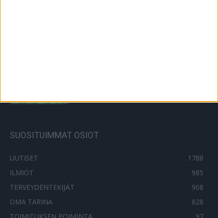
Ravitsemusterapeutti: herkkupäivistä
pitäisi lapsiperheissä luopua
15.8.2024
Lääkäri: Näin hoidat sinilevän aiheuttamia
oireita – tee tikkutesti!
30.7.2023
SUOSITUIMMAT OSIOT
UUTISET
1788
ILMIÖT
985
TERVEYDENTEKIJÄT
908
OMA TARINA
828
TOIMITUKSEN POIMINTA
97