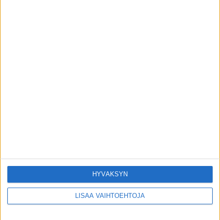
Yle: 24-vuotiaan aivokasvainta pidettiin
psyykkisenä sairautena
toimitus
-
21.6.2026
Oma tarina
Nina Honkasella on asiaa: Tältä näyttää
luonnollinen viisikymppinen nainen
toimitus
-
17.6.2026
Oma tarina
Päivi Lipponen lehdelle Paavon
sairauksista – Omat elämät, ”mutta
Paavoa en jätä”
toimitus
-
21.5.2026
Oma tarina
HYVÄKSYN
LISÄÄ VAIHTOEHTOJA