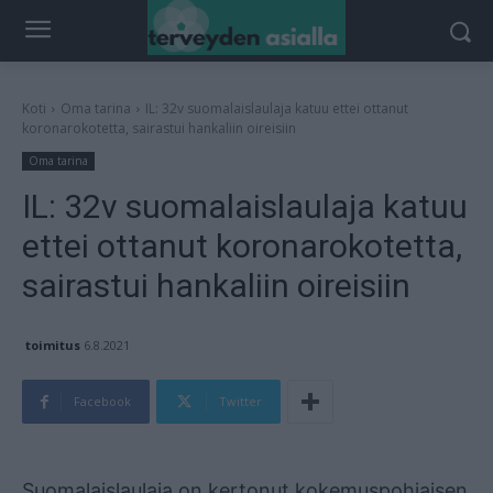
Koti
Oma tarina
IL: 32v suomalaislaulaja katuu ettei ottanut
koronarokotetta, sairastui hankaliin oireisiin
Oma tarina
IL: 32v suomalaislaulaja katuu
ettei ottanut koronarokotetta,
sairastui hankaliin oireisiin
toimitus
6.8.2021
Facebook
Twitter
Mainos
Suomalaislaulaja on kertonut kokemuspohjaisen