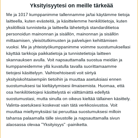
Iltalehdelle:
Yksityisyytesi on meille tärkeää
Me ja 1017 kumppanimme tallennamme ja/tai käytämme tietoja
– Se oli jotain, mitä en olisi ikinä osannut
laitteella, kuten evästeitä, ja käsittelemme henkilötietoja, kuten
kuvitella. Olen sairastanut influenssan muutama
yksilöllisiä tunnisteita ja laitteella lähetettyä standarditietoa
vuosi sitten, ja sen sairastaminen kesti kaiken
personoidun mainonnan ja sisällön, mainonnan ja sisällön
mittaamisen, yleisötutkimusten ja palvelujen kehittämisen
kaikkiaan kolme kuukautta, jonka vietin
vuoksi.
Me ja yhteistyökumppanimme voimme suostumuksellasi
oikeastaan kotona. Mutta se ei ollut yhtään niin
käyttää tarkkoja paikkatietoja ja tunnistetietoja laitteen
paha kuin mitä tämä kaksi viikkoa oli, kun
skannauksen avulla. Voit napsauttamalla suostua meidän ja
kumppaneidemme yllä kuvatulla tavalla suorittamaamme
sairastin koronataudin.
tietojesi käsittelyyn. Vaihtoehtoisesti voit siirtyä
yksityiskohtaisempiin tietoihin ja muuttaa asetuksiasi ennen
Voimat ja makuaisti eivät ole vieläkään
suostumuksesi tai kieltäytymisesi ilmaisemista.
Huomaa, että
kunnossa.
osa henkilötietojesi käsittelystä ei välttämättä edellytä
suostumustasi, mutta sinulla on oikeus kieltää tällainen käsittely.
Valinta-asetuksesi koskevat vain tätä verkkosivustoa. Voit
Iltalehdessä hän sanoo katuvansa ettei ottanut
muuttaa mieltymyksiäsi tai peruuttaa suostumuksesi milloin
rokotetta.
tahansa palaamalla tälle sivustolle ja napsauttamalla sivun
alaosassa olevaa "Yksityisyys" -painiketta.
– Tein ison virheen, kun en heti ottanut