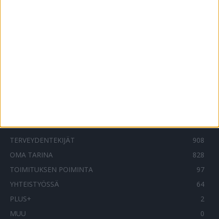
Tutkimus: Tämä yksinkertainen keino
suojaa tappavimmalta aivoverenvuodolta!
1.7.2019
SUOSITUIMMAT OSIOT
UUTISET
1787
ILMIÖT
985
TERVEYDENTEKIJÄT
908
OMA TARINA
828
TOIMITUKSEN POIMINTA
97
YHTEISTYÖSSÄ
64
PLUS+
2
MUU
0