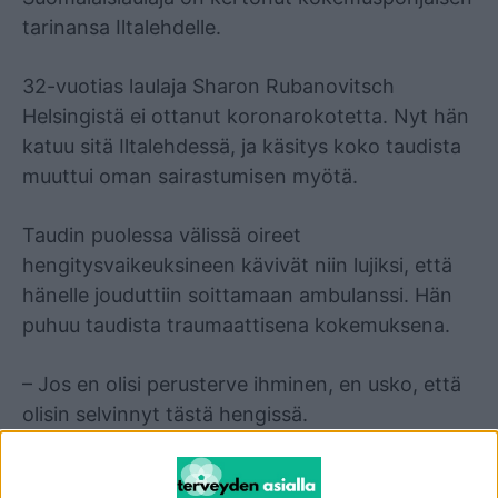
tarinansa Iltalehdelle.
32-vuotias laulaja Sharon Rubanovitsch
Helsingistä ei ottanut koronarokotetta. Nyt hän
katuu sitä Iltalehdessä, ja käsitys koko taudista
muuttui oman sairastumisen myötä.
Taudin puolessa välissä oireet
hengitysvaikeuksineen kävivät niin lujiksi, että
hänelle jouduttiin soittamaan ambulanssi. Hän
puhuu taudista traumaattisena kokemuksena.
– Jos en olisi perusterve ihminen, en usko, että
olisin selvinnyt tästä hengissä.
Oireiden rajuus yllätti naisen. Hän kertoo asiasta