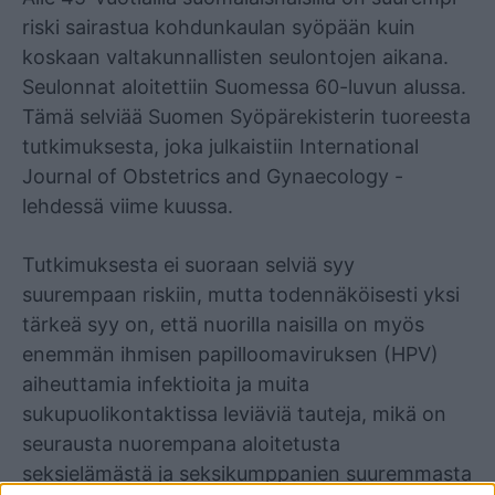
riski sairastua kohdunkaulan syöpään kuin
koskaan valtakunnallisten seulontojen aikana.
Seulonnat aloitettiin Suomessa 60-luvun alussa.
Tämä selviää Suomen Syöpärekisterin tuoreesta
tutkimuksesta, joka julkaistiin International
Journal of Obstetrics and Gynaecology -
lehdessä viime kuussa.
Tutkimuksesta ei suoraan selviä syy
suurempaan riskiin, mutta todennäköisesti yksi
tärkeä syy on, että nuorilla naisilla on myös
enemmän ihmisen papilloomaviruksen (HPV)
aiheuttamia infektioita ja muita
sukupuolikontaktissa leviäviä tauteja, mikä on
seurausta nuorempana aloitetusta
seksielämästä ja seksikumppanien suuremmasta