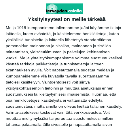
määrästä.
HPV-infektio on tärkeä riskitekijä, mutta se ei
Yksityisyytesi on meille tärkeää
yksin aiheuta syöpää. Lisääntynyt tupakointi on
Me ja 1019 kumppanimme tallennamme ja/tai käytämme tietoja
yksi todennäköinen riskitekijä nuorempien
laitteella, kuten evästeitä, ja käsittelemme henkilötietoja, kuten
yksilöllisiä tunnisteita ja laitteella lähetettyä standarditietoa
naisten ryhmässä. Lisäksi nuoremmat naiset
personoidun mainonnan ja sisällön, mainonnan ja sisällön
osallistuvat nykyisin huonommin
mittaamisen, yleisötutkimusten ja palvelujen kehittämisen
valtakunnallisiin seulontoihin kuin aiemmin.
vuoksi.
Me ja yhteistyökumppanimme voimme suostumuksellasi
käyttää tarkkoja paikkatietoja ja tunnistetietoja laitteen
skannauksen avulla. Voit napsauttamalla suostua meidän ja
Tutkimus tukee oletusta, että eri-ikäisillä naisilla
kumppaneidemme yllä kuvatulla tavalla suorittamaamme
sairastumiseen vaikuttavat erilaiset riskitekijät.
tietojesi käsittelyyn. Vaihtoehtoisesti voit siirtyä
Muita tunnettuja kohdunkaulan syövän vaaraa
yksityiskohtaisempiin tietoihin ja muuttaa asetuksiasi ennen
suurentavia tekijöitä HPV-infektioiden ja
suostumuksesi tai kieltäytymisesi ilmaisemista.
Huomaa, että
osa henkilötietojesi käsittelystä ei välttämättä edellytä
tupakoinnin lisäksi ovat sokeritauti,
suostumustasi, mutta sinulla on oikeus kieltää tällainen käsittely.
verenpainetauti, synnyttämättömyys ja
Valinta-asetuksesi koskevat vain tätä verkkosivustoa. Voit
ylipainoisuus.
muuttaa mieltymyksiäsi tai peruuttaa suostumuksesi milloin
tahansa palaamalla tälle sivustolle ja napsauttamalla sivun