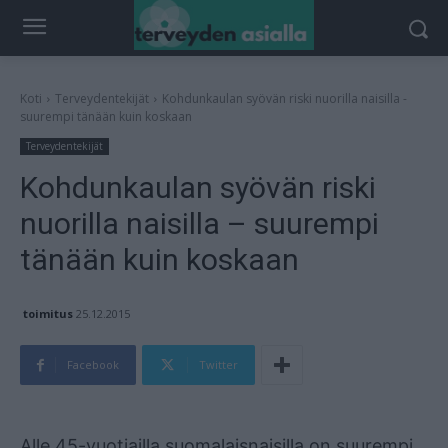
Koti
Terveydentekijät
Kohdunkaulan syövän riski nuorilla naisilla -
suurempi tänään kuin koskaan
Terveydentekijät
Kohdunkaulan syövän riski
nuorilla naisilla – suurempi
tänään kuin koskaan
toimitus
25.12.2015
Facebook
Twitter
Mainos
Alle 45-vuotiailla suomalaisnaisilla on suurempi