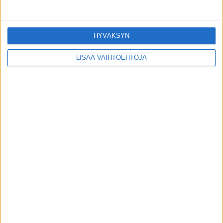
Kuivuvatko iho ja silmät – vitamiinien ABC
toimitus
-
16.6.2026
HYVÄKSYN
Terveydentekijät
LISÄÄ VAIHTOEHTOJA
Entä jos näen samaa painajaista yhtä
uudelleen?
toimitus
-
14.6.2026
Terveydentekijät
VIIMEISIMMÄT KOMMENTIT