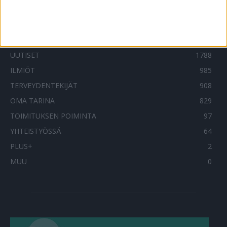
SUOSITUIMMAT OSIOT
UUTISET
1788
ILMIÖT
985
TERVEYDENTEKIJÄT
908
OMA TARINA
829
TOIMITUKSEN POIMINTA
97
YHTEISTYÖSSÄ
64
PLUS+
2
MUU
0