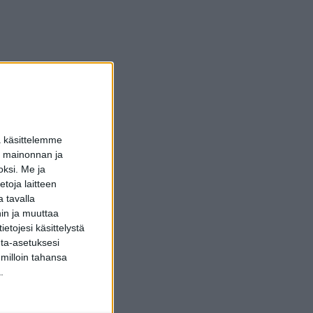
a käsittelemme
dun mainonnan ja
oksi.
Me ja
toja laitteen
 tavalla
hin ja muuttaa
etojesi käsittelystä
inta-asetuksesi
 milloin tahansa
.