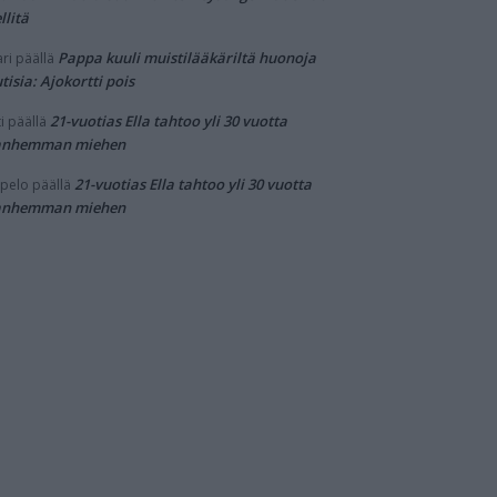
llitä
Pappa kuuli muistilääkäriltä huonoja
ri
päällä
tisia: Ajokortti pois
21-vuotias Ella tahtoo yli 30 vuotta
i
päällä
anhemman miehen
21-vuotias Ella tahtoo yli 30 vuotta
pelo
päällä
anhemman miehen