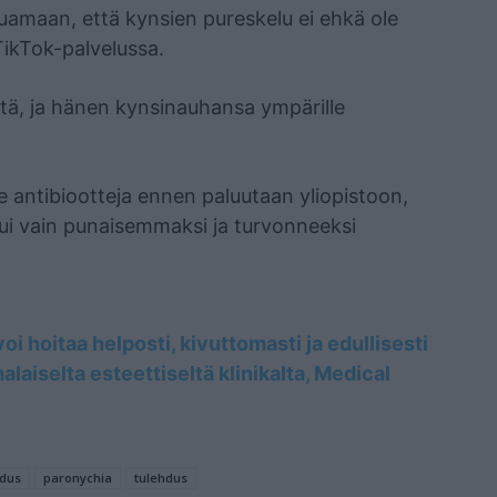
uamaan, että kynsien pureskelu ei ehkä ole
TikTok-palvelussa.
i hoitaa helposti, kivuttomasti ja edullisesti
aiselta esteettiseltä klinikalta, Medical
hdus
paronychia
tulehdus