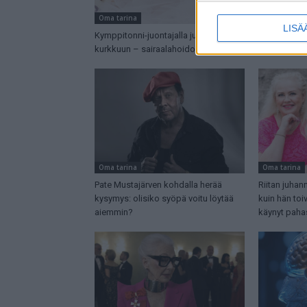
Oma tarina
Oma tarina
LISÄ
Kymppitonni-juontajalla juuttui pihvi
Näyttelijä Sa
kurkkuun – sairaalahoidossa
ja kertoo ol
Oma tarina
Oma tarina
Pate Mustajärven kohdalla herää
Riitan juhann
kysymys: olisiko syöpä voitu löytää
kuin hän toiv
aiemmin?
käynyt pahas