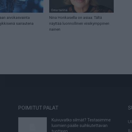
Oma tarina
iaan aivokasvainta
Nina Honkasella on asiaa: Tältä
yykkisenä sairautena
näyttää luonnollinen viisikymppinen
nainen
POIMITUT PALAT
S
Kuivuvatko silmät? Testasimme
U
luomien päälle suihkutettavan
I
tuotteen