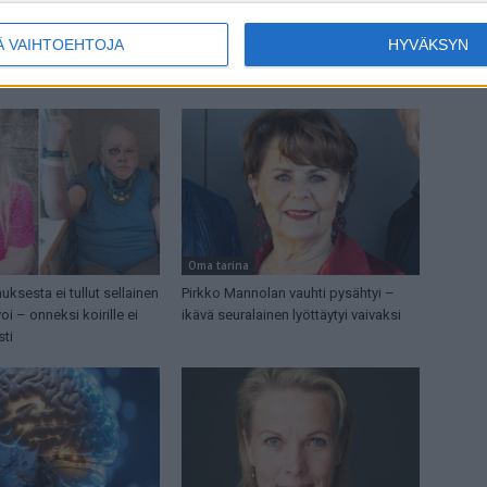
Oma tarina
Ä VAIHTOEHTOJA
HYVÄKSYN
nna Stellan kuuli uutiset
Sanna Stellanilla valtaisa kasvain –
evansa sokissa: Syöpä!
ehti juuri toipua onnettomuudesta
Oma tarina
uksesta ei tullut sellainen
Pirkko Mannolan vauhti pysähtyi –
oi – onneksi koirille ei
ikävä seuralainen lyöttäytyi vaivaksi
ti