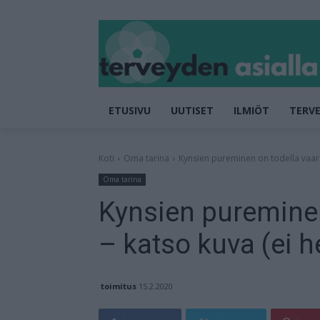
ETUSIVU
UUTISET
ILMIÖT
TERVE
Koti
Oma tarina
Kynsien pureminen on todella vaarall
Oma tarina
Kynsien pureminen
– katso kuva (ei he
toimitus
15.2.2020