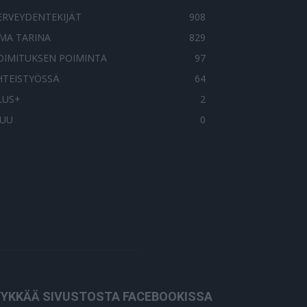
ERVEYDENTEKIJÄT
908
MA TARINA
829
OIMITUKSEN POIMINTA
97
HTEISTYÖSSÄ
64
LUS+
2
UU
0
YKKÄÄ SIVUSTOSTA FACEBOOKISSA