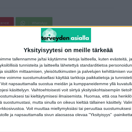
terest
WhatsApp
Yksityisyytesi on meille tärkeää
Seuraava artikkeli
a
Heidin vinkeillä kevättalveen: Saa ihosi
me tallennamme ja/tai käytämme tietoja laitteella, kuten evästeitä, j
kukoistamaan!
 yksilöllisiä tunnisteita ja laitteella lähetettyä standarditietoa personoi
a sisällön mittaamisen, yleisötutkimusten ja palvelujen kehittämisen vu
 voimme suostumuksellasi käyttää tarkkoja paikkatietoja ja tunnistetie
 Voit napsauttamalla suostua meidän ja kumppaneidemme yllä kuvatulla
esi käsittelyyn. Vaihtoehtoisesti voit siirtyä yksityiskohtaisempiin tietoi
ostumuksesi tai kieltäytymisesi ilmaisemista.
Huomaa, että osa henkilöti
tä suostumustasi, mutta sinulla on oikeus kieltää tällainen käsittely. Val
erkkosivustoa. Voit muuttaa mieltymyksiäsi tai peruuttaa suostumuksesi
stolle ja napsauttamalla sivun alaosassa olevaa "Yksityisyys" -painiketta