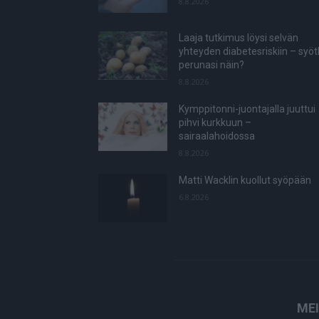
8.8.2026
Laaja tutkimus löysi selvän
yhteyden diabetesriskiin – syö
perunasi näin?
8.8.2026
Kymppitonni-juontajalla juuttui
pihvi kurkkuun –
sairaalahoidossa
8.8.2026
Matti Wacklin kuollut syöpään
6.8.2026
ME