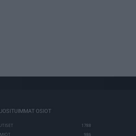
UOSITUIMMAT OSIOT
UTISET
1788
LMIÖT
986