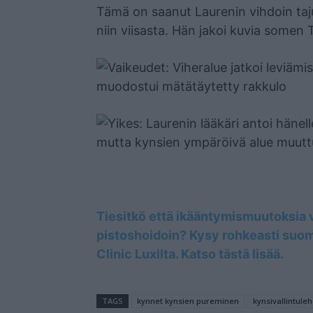
Tämä on saanut Laurenin vihdoin taj
niin viisasta. Hän jakoi kuvia somen 
Tiesitkö että ikääntymismuutoksia vo
pistoshoidoin? Kysy rohkeasti suomal
Clinic Luxilta. Katso tästä lisää.
TAGS
kynnet kynsien pureminen
kynsivallintule