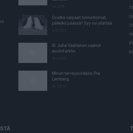
4.2.2018
T
O
Ovatko varpaat tunnottomat,
tkö
pätkiikö päässä? Syy voi yllättää
T
4.10.2025
Y
P
IS: Juha Väätäinen saanut
aivoinfarktin
M
20.5.2022
Minun terveysvinkkini: Pia
Lamberg
18.7.2016
ISTÄ
T