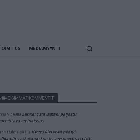
TOIMITUS
MEDIAMYYNTI
VIIMEISIMMÄT KOMMENTIT
Sanna: Ystävästäni paljastui
nna V
päällä
ormittava ominaisuus
Kerttu Rissanen päätyi
rho Halme
päällä
dikaaliin ratkaisuun kun terveysongelmat eivät