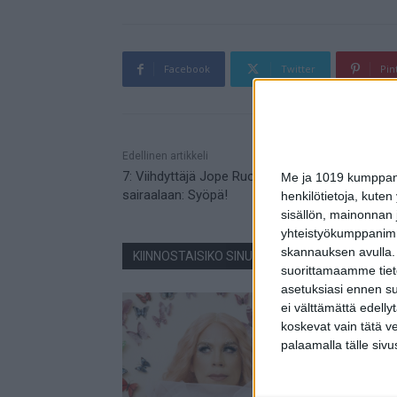
Facebook
Twitter
Pin
Mainos
Edellinen artikkeli
7: Viihdyttäjä Jope Ruonansuu huonovointisen
Me ja 1019 kumppanim
sairaalaan: Syöpä!
henkilötietoja, kuten
sisällön, mainonnan j
yhteistyökumppanimme
skannauksen avulla.
KIINNOSTAISIKO SINUA NÄMÄ JUTUT?
suorittamaamme tietoj
asetuksiasi ennen su
ei välttämättä edelly
koskevat vain tätä v
palaamalla tälle sivu