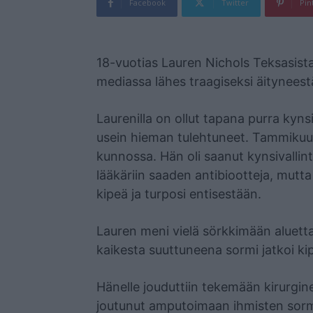
Facebook
Twitter
Pin
Mainos
18-vuotias Lauren Nichols Teksasista
mediassa lähes traagiseksi äitynees
Laurenilla on ollut tapana purra kyns
usein hieman tulehtuneet. Tammikuus
kunnossa. Hän oli saanut kynsivalli
lääkäriin saaden antibiootteja, mutta
kipeä ja turposi entisestään.
Lauren meni vielä sörkkimään aluett
kaikesta suuttuneena sormi jatkoi kipu
Hänelle jouduttiin tekemään kirurgine
joutunut amputoimaan ihmisten sorme