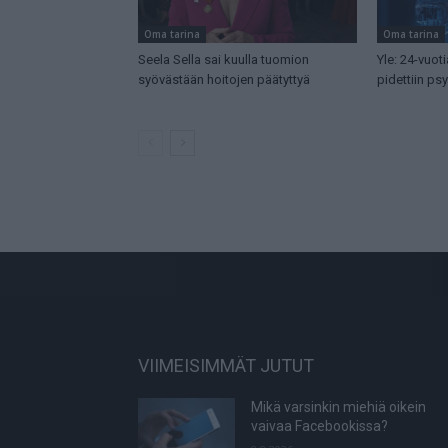
Oma tarina
Oma tarina
Seela Sella sai kuulla tuomion
Yle: 24-vuot
syövästään hoitojen päätyttyä
pidettiin ps
VIIMEISIMMÄT JUTUT
Mikä varsinkin miehiä oikein
vaivaa Facebookissa?