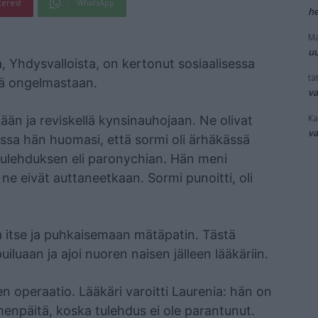
terest
WhatsApp
he
Ma
uu
, Yhdysvalloista, on kertonut sosiaalisessa
tät
tä ongelmastaan.
v
Ka
iään ja reviskellä kynsinauhojaan. Ne olivat
v
sa hän huomasi, että sormi oli ärhäkässä
ntulehduksen eli paronychian. Hän meni
 ne eivät auttaneetkaan. Sormi punoitti, oli
a itse ja puhkaisemaan mätäpatin. Tästä
iluaan ja ajoi nuoren naisen jälleen lääkäriin.
n operaatio. Lääkäri varoitti Laurenia: hän on
npäitä, koska tulehdus ei ole parantunut.