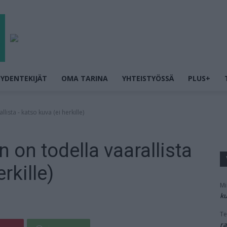
YDENTEKIJÄT
OMA TARINA
YHTEISTYÖSSÄ
PLUS+
ista - katso kuva (ei herkille)
 on todella vaarallista
rkille)
Mi
ku
Te
ra