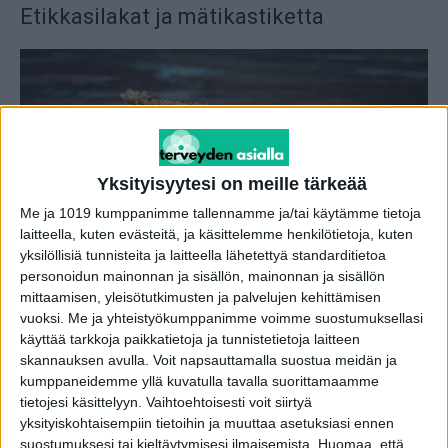
Etikkasilakat ja mätikastiketta
Yksityisyytesi on meille tärkeää
Me ja 1019 kumppanimme tallennamme ja/tai käytämme tietoja
laitteella, kuten evästeitä, ja käsittelemme henkilötietoja, kuten
yksilöllisiä tunnisteita ja laitteella lähetettyä standarditietoa
personoidun mainonnan ja sisällön, mainonnan ja sisällön
mittaamisen, yleisötutkimusten ja palvelujen kehittämisen
vuoksi.
Me ja yhteistyökumppanimme voimme suostumuksellasi
käyttää tarkkoja paikkatietoja ja tunnistetietoja laitteen
skannauksen avulla. Voit napsauttamalla suostua meidän ja
kumppaneidemme yllä kuvatulla tavalla suorittamaamme
1 kg silakkafileitä
tietojesi käsittelyyn. Vaihtoehtoisesti voit siirtyä
yksityiskohtaisempiin tietoihin ja muuttaa asetuksiasi ennen
Kypsennysliemi:
suostumuksesi tai kieltäytymisesi ilmaisemista.
Huomaa, että