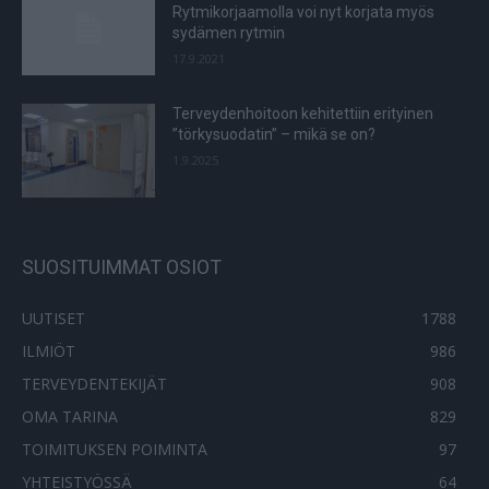
Rytmikorjaamolla voi nyt korjata myös
sydämen rytmin
17.9.2021
Terveydenhoitoon kehitettiin erityinen
”törkysuodatin” – mikä se on?
1.9.2025
SUOSITUIMMAT OSIOT
UUTISET
1788
ILMIÖT
986
TERVEYDENTEKIJÄT
908
OMA TARINA
829
TOIMITUKSEN POIMINTA
97
YHTEISTYÖSSÄ
64