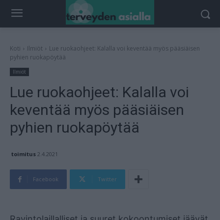
Koti
Ilmiöt
Lue ruokaohjeet: Kalalla voi keventää myös pääsiäisen
pyhien ruokapöytää
Ilmiöt
Lue ruokaohjeet: Kalalla voi
keventää myös pääsiäisen
pyhien ruokapöytää
toimitus
2.4.2021
Facebook
Twitter
Mainos
Ravintolaillalliset ja suuret kokoontumiset jäävät