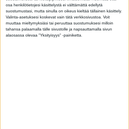
osa henkilötietojesi käsittelystä ei välttämättä edellytä
2,5 dl väkiviinaetikkaa
suostumustasi, mutta sinulla on oikeus kieltää tällainen käsittely.
2 dl sokeria
Valinta-asetuksesi koskevat vain tätä verkkosivustoa. Voit
7 dl vettä
muuttaa mieltymyksiäsi tai peruuttaa suostumuksesi milloin
2 rkl hienokiteistä merisuolaa
tahansa palaamalla tälle sivustolle ja napsauttamalla sivun
alaosassa olevaa "Yksityisyys" -painiketta.
Lisäksi:
2 dl täysmajoneesia
2 dl valutettua kermaviiliä
2 sitruunan kuori raastettuna
suolaa ja mustapippuria
1,5 dl kylmäsavustettua kirjolohenmätiä
1 ruukku ruohosipulia
Poista silakoista nahka. Nahka irtoaa avatuista
fileistä helposti vetämällä, kun käytät fileitä
hetken ajan pakkasessa. Kohmeisesta kalasta