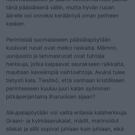
tänä pääsiäisenä väliin, mutta hyvän ruoan
äärelle voi onneksi kerääntyä oman perheen
kesken.
Perinteisiä suomalaiseen pääsiäispöytään
kuuluvat ruoat ovat melko raskaita. Mämmi,
uunijuusto ja lammasruoat ovat tuhteja
herkkuja, jotka kaipaavat seurakseen raikkaita,
maultaan keveämpiä vaihtoehtoja. Avuksi tulee
tietysti kala. Tiesitkö, että vanhaan kristilliseen
perinteeseen kuuluu juuri kalan syöminen
pitkäperjantaina liharuokien sijaan?
Alkupalapöytään voi valita erilaisia kalaherkkuja.
Graavi- ja kylmäsavukalat, mädit, marinoidut
silakat ja sillit sopivat juhlaan kuin juhlaan, eikä