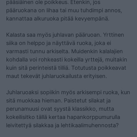
pääsiäinen ole poikkeus. Etenkin, jos
pääruokana on lihaa tai muu tuhdimpi annos,
kannattaa alkuruoka pitää kevyempänä.
Kalasta saa myös juhlavan pääruoan. Yrttinen
siika on helppo ja näyttävä ruoka, joka ei
varmasti tunnu arkiselta. Muidenkin kalalajien
kohdalla voi rohkeasti kokeilla yrttejä, muitakin
kuin sitä perinteistä tilliä. Totutusta poikkeavat
maut tekevät juhlaruokailusta erityisen.
Juhlaruoaksi sopiikin myös arkisempi ruoka, kun
sitä muokkaa hieman. Paistetut silakat ja
perunamuusi ovat syystä klassikko, mutta
kokeilisitko tällä kertaa hapankorppumurulla
leivitettyä silakkaa ja lehtikaalimuhennosta?