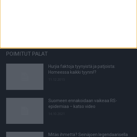
Matti Wacklin kuollut syöpään
6.8.2026
POIMITUT PALAT
Hurjia faktoja tyynyistä ja patjoista:
Homeessa kaikki tyynni!?
11.12.2015
Suomeen ennakoidaan vaikeaa RS-
epidemiaa – katso video
14.10.2021
Mitäs ihmettä? Seinäjoen legendaarisella