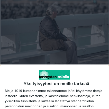
Kuvituskuva: Pixabay
Yksityisyytesi on meille tärkeää
Mainos
Me ja 1019 kumppanimme tallennamme ja/tai käytämme tietoja
Uusi tutkimus arvioi elintapoihin liittyvien eri
laitteella, kuten evästeitä, ja käsittelemme henkilötietoja, kuten
tekijöiden vaikutusta syöpien syntyyn.
yksilöllisiä tunnisteita ja laitteella lähetettyä standarditietoa
personoidun mainonnan ja sisällön, mainonnan ja sisällön