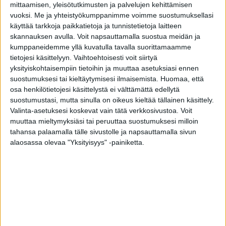
mittaamisen, yleisötutkimusten ja palvelujen kehittämisen
Tupakka on suurin yksittäinen syövän riskitekijä
vuoksi.
Me ja yhteistyökumppanimme voimme suostumuksellasi
suomalaisilla, selviää Suomen Syöpärekisterin,
käyttää tarkkoja paikkatietoja ja tunnistetietoja laitteen
Terveyden ja hyvinvoinnin laitoksen (THL) ja
skannauksen avulla. Voit napsauttamalla suostua meidän ja
Helsingin yliopiston yhteistyössä tekemästä
kumppaneidemme yllä kuvatulla tavalla suorittamaamme
tietojesi käsittelyyn. Vaihtoehtoisesti voit siirtyä
tutkimuksesta.
yksityiskohtaisempiin tietoihin ja muuttaa asetuksiasi ennen
suostumuksesi tai kieltäytymisesi ilmaisemista.
Huomaa, että
Tutkimus selvitti eri elintapatekijöiden –
osa henkilötietojesi käsittelystä ei välttämättä edellytä
tupakoinnin, ylipainon, alkoholin kulutuksen ja
suostumustasi, mutta sinulla on oikeus kieltää tällainen käsittely.
Valinta-asetuksesi koskevat vain tätä verkkosivustoa. Voit
fyysisen aktiivisuuden – lisäksi myös
muuttaa mieltymyksiäsi tai peruuttaa suostumuksesi milloin
koulutustaustan ja naisilla synnytyshistorian
tahansa palaamalla tälle sivustolle ja napsauttamalla sivun
yhteyttä syöpään sairastumiseen yli neljän
alaosassa olevaa "Yksityisyys" -painiketta.
vuosikymmenen ajalta.
-Elintapoihin liittyvät eri riskitekijät selittivät 34
prosenttia miesten ja 24 prosenttia naisten
uusista syövistä. Ylivoimaisesti suurimman osan
syövistä on aiheuttanut tupakointi, 23