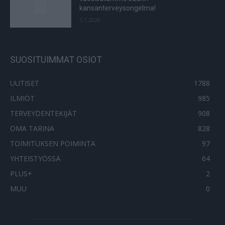
kansanterveysongelma!
5.1.2020
SUOSITUIMMAT OSIOT
UUTISET
1788
ILMIÖT
985
TERVEYDENTEKIJÄT
908
OMA TARINA
828
TOIMITUKSEN POIMINTA
97
YHTEISTYÖSSÄ
64
PLUS+
2
MUU
0