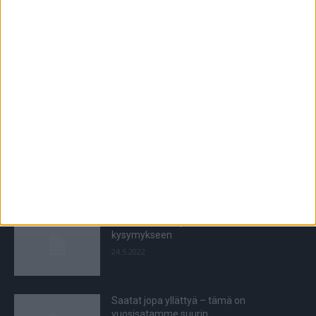
POIMITUT PALAT
Poliisi varoittaa kansalaisia uudesta
huijauksesta – seniorit joutuvat usein
uhreiksi: ”Tullaan ovelle ja sitten
tekeydytään palovaroitintarkastajiksi”
6.10.2020
Lääkäri vastaa: Voiko helletuuletin levittää
virusta?
15.6.2020
THL tiedottaa apinarokosta – vastaus 9
kysymykseen
24.5.2022
Saatat jopa yllättyä – tämä on
vuosisatamme suurin