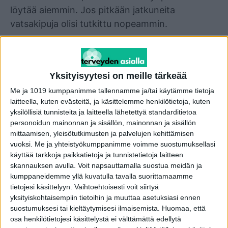
löytää aiemmin. Jos pitkään jatkuneita
vatsakipuja olisi tutkittu nopeammin.
Mahdollisuuksia tähän olisi suomalaisella
terveydenhuollolla kyllä ollut.
Yksityisyytesi on meille tärkeää
Kirja paljastaa, että on suorastaan häpeällistä,
Me ja 1019 kumppanimme tallennamme ja/tai käytämme tietoja
laitteella, kuten evästeitä, ja käsittelemme henkilötietoja, kuten
että Pate kävi vuoden 2025 ensimmäisen
yksilöllisiä tunnisteita ja laitteella lähetettyä standarditietoa
puoliskon aikana vatsakipujen vuoksi lääkärissä
personoidun mainonnan ja sisällön, mainonnan ja sisällön
seitsemän kertaa. Ohjeeksi tuli kuitenkin ottaa
mittaamisen, yleisötutkimusten ja palvelujen kehittämisen
vuoksi.
Me ja yhteistyökumppanimme voimme suostumuksellasi
vain Panadolia tai Buranaa.
käyttää tarkkoja paikkatietoja ja tunnistetietoja laitteen
skannauksen avulla. Voit napsauttamalla suostua meidän ja
Miestä ei kuvattu, vaikka kivut jatkuivat.
kumppaneidemme yllä kuvatulla tavalla suorittamaamme
Kuvantamistutkimuksiin Pate pääsi vasta
tietojesi käsittelyyn. Vaihtoehtoisesti voit siirtyä
yksityiskohtaisempiin tietoihin ja muuttaa asetuksiasi ennen
syyskuussa, kun hän oli murtanut peräti viisi
suostumuksesi tai kieltäytymisesi ilmaisemista.
Huomaa, että
kylkiluutaan kaatuessaan.
osa henkilötietojesi käsittelystä ei välttämättä edellytä