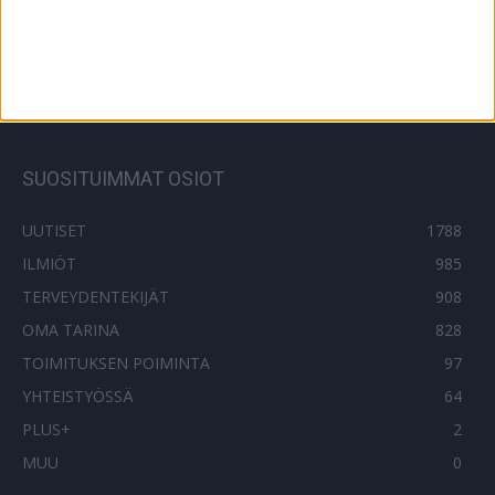
Tutkimus: Nämä 2 makeuttajaa ovat
haitallisimpia
28.8.2022
SUOSITUIMMAT OSIOT
UUTISET
1788
ILMIÖT
985
TERVEYDENTEKIJÄT
908
OMA TARINA
828
TOIMITUKSEN POIMINTA
97
YHTEISTYÖSSÄ
64
PLUS+
2
MUU
0