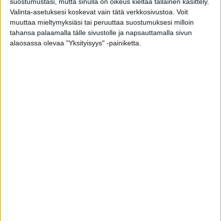
suostumustasi, mutta sinulla on oikeus kieltää tällainen käsittely.
Sekään ei ollut ihan normaalia, että tällaisessa
Valinta-asetuksesi koskevat vain tätä verkkosivustoa. Voit
muuttaa mieltymyksiäsi tai peruuttaa suostumuksesi milloin
kaatumisessa tapahtuu näin. Nyt päätettiin
tahansa palaamalla tälle sivustolle ja napsauttamalla sivun
kurkistaa sisään.
alaosassa olevaa "Yksityisyys" -painiketta.
Pate Mustajärvi kertoo: ”Minulta on löydetty
aggressiivinen kasvain”
Hoitoon pääsy vain viivästyy…
Syöpä löytyi tässä kuvantamisessa.
Tänään julki tullut kirja kertoo Paten ja Tiina
Mustajärven viimeisistä kuukausista. Kirjan ovat
kirjoittaneet Pate ja hänen vaimonsa. Teoksen
on kustantanut Docendo, ja siinä on 312 sivua.