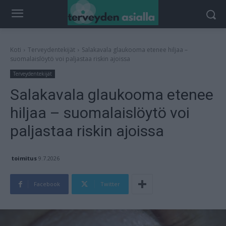
Koti
Terveydentekijät
Salakavala glaukooma etenee hiljaa –
suomalaislöytö voi paljastaa riskin ajoissa
Terveydentekijät
Salakavala glaukooma etenee
hiljaa – suomalaislöytö voi
paljastaa riskin ajoissa
toimitus
9.7.2026
Facebook
Twitter