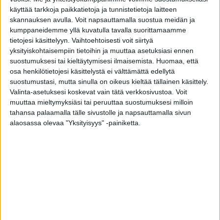
geneettisistä riskitekijöistä.
käyttää tarkkoja paikkatietoja ja tunnistetietoja laitteen
skannauksen avulla. Voit napsauttamalla suostua meidän ja
kumppaneidemme yllä kuvatulla tavalla suorittamaamme
Lääkäri varoittaa salakavalasta
tietojesi käsittelyyn. Vaihtoehtoisesti voit siirtyä
silmäsairaudesta; lukuisilla se on tietämättään
yksityiskohtaisempiin tietoihin ja muuttaa asetuksiasi ennen
suostumuksesi tai kieltäytymisesi ilmaisemista.
Huomaa, että
osa henkilötietojesi käsittelystä ei välttämättä edellytä
Henkilöistä, joiden polygeeninen riskisumma
suostumustasi, mutta sinulla on oikeus kieltää tällainen käsittely.
kuuluu väestön korkeimpaan prosenttiosuuteen,
Valinta-asetuksesi koskevat vain tätä verkkosivustoa. Voit
lähes puolet sairastuu elinaikanaan
muuttaa mieltymyksiäsi tai peruuttaa suostumuksesi milloin
glaukoomaan. Vastaavasti matalimman
tahansa palaamalla tälle sivustolle ja napsauttamalla sivun
alaosassa olevaa "Yksityisyys" -painiketta.
prosentin riskiryhmästä alle kolme sadasta
sairastuu elinaikanaan.
Lisäksi polygeeninen riskisumma ennusti
glaukooman vaikeusastetta sairastumisen
jälkeen. Korkean riskin potilaat tarvitsivat
useammin lisälääkityksiä, laserhoitoja ja
glaukoomaleikkauksia kuin matalan riskin