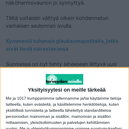
näköhermovaurion jo synnyttyä.
Tältä voitaisiin välttyä oikein kohdennetun
varhaisen seulonnan avulla.
Kymmeniä tuhansia glaukoomapotilaita, jotka
eivät tiedä sairastavansa
Suomessa on nyt tehty aiheeseen liittyvä uusi
tutkimus, joka perustui satoja tuhansia
suomalaisia kattavaan FinnGen-aineistoon – se
sisälsi yli 21 000 glaukoomaa sairastavaa
Yksityisyytesi on meille tärkeää
henkilöä.
Me ja 1017 kumppanimme tallennamme ja/tai käytämme tietoja
laitteella, kuten evästeitä, ja käsittelemme henkilötietoja, kuten
Tutkijat määrittivät osallistujille niin sanotun
yksilöllisiä tunnisteita ja laitteella lähetettyä standarditietoa
personoidun mainonnan ja sisällön, mainonnan ja sisällön
polygeenisen riskisumman, joka kokoaa kaiken
mittaamisen, yleisötutkimusten ja palvelujen kehittämisen
tiedon lukuisista glaukoomalle altistavista
vuoksi.
Me ja yhteistyökumppanimme voimme suostumuksellasi