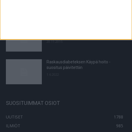
kolminkertaista tämä muistisi vuoksi!
26.9.2024
Olen erektiohäiriölääkkeiden
viihdekäyttäjä
20.11.2015
Raskausdiabeteksen Käypä hoito -
suositus päivitettiin
1.6.2022
SUOSITUIMMAT OSIOT
UUTISET
1788
ILMIÖT
985