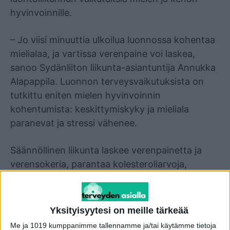
hyvinvoinnille.
– Jo viisi minuuttia ulkoilua luonnossa kohentaa
mielialaa, ja vartissa verenpaine voi laskea,
sanoo Sydänliiton liikunta-asiantuntija Annukka
Alapappila. Luonnon terveysvaikutuksista on
tutkittu eniten mielen hyvinvoinnin
kohentumista: keskittymiskyky ja mieliala
paranevat ja stressi vähenee.
Säännöllinen liikunta laskee verenpainetta ja
verensokeria, parantaa kolesteroliarvoja,
vahvistaa luustoa sekä helpottaa
painonhallintaa. Samalla kuntokin nousee.
Yksityisyytesi on meille tärkeää
– Fyysinen aktiivisuus lisääntyy ulkona, sillä
Me ja 1019 kumppanimme tallennamme ja/tai käytämme tietoja