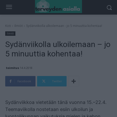
Koti
Ilmiöt
Sydänviikolla ulkoilemaan - jo 5 minuuttia kohentaa!
Ilmiöt
Sydänviikolla ulkoilemaan – jo
5 minuuttia kohentaa!
toimitus
14.4.2018
Facebook
Twitter
Mainos
Sydänviikkoa vietetään tänä vuonna 15.–22.4.
Teemaviikolla nostetaan esiin ulkoilun ja
luontoliikunnan vaikutuksia mielen ja kehon