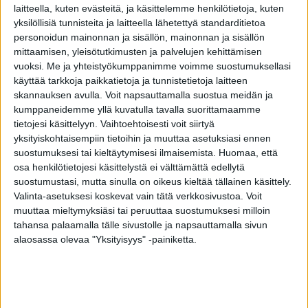
luonto houkuttelee liikkumaan. Luonnossa tulee
laitteella, kuten evästeitä, ja käsittelemme henkilötietoja, kuten
myös huomaamattaan liikuttua reippaammin
yksilöllisiä tunnisteita ja laitteella lähetettyä standarditietoa
personoidun mainonnan ja sisällön, mainonnan ja sisällön
kuin sisällä, kertoo Alapappila.
mittaamisen, yleisötutkimusten ja palvelujen kehittämisen
vuoksi.
Me ja yhteistyökumppanimme voimme suostumuksellasi
Sydänviikolla on jo lähes kolmekymmentä
käyttää tarkkoja paikkatietoja ja tunnistetietoja laitteen
vuotta järjestetty upeita tapahtumia ja
skannauksen avulla. Voit napsauttamalla suostua meidän ja
kumppaneidemme yllä kuvatulla tavalla suorittamaamme
tempauksia kouluissa, työpaikoilla, kirjastoissa,
tietojesi käsittelyyn. Vaihtoehtoisesti voit siirtyä
kaupoissa – kaikkialla missä ihmiset liikkuvat ja
yksityiskohtaisempiin tietoihin ja muuttaa asetuksiasi ennen
kohtaavat toisiaan. Tänä vuonna Sydänviikkoa
suostumuksesi tai kieltäytymisesi ilmaisemista.
Huomaa, että
osa henkilötietojesi käsittelystä ei välttämättä edellytä
vietetään yhdessä Suomen Latu ry:n kanssa.
suostumustasi, mutta sinulla on oikeus kieltää tällainen käsittely.
Paikallisyhdistyksissä toteutetaan yhteisiä
Valinta-asetuksesi koskevat vain tätä verkkosivustoa. Voit
Polulle sydämellä -tapahtumia ja myös
muuttaa mieltymyksiäsi tai peruuttaa suostumuksesi milloin
keskusjärjestöt viettävät tapahtumaviikolla
tahansa palaamalla tälle sivustolle ja napsauttamalla sivun
alaosassa olevaa "Yksityisyys" -painiketta.
ulkoilupäivää yhdessä.
TAGS
sydän
Sydänviikko