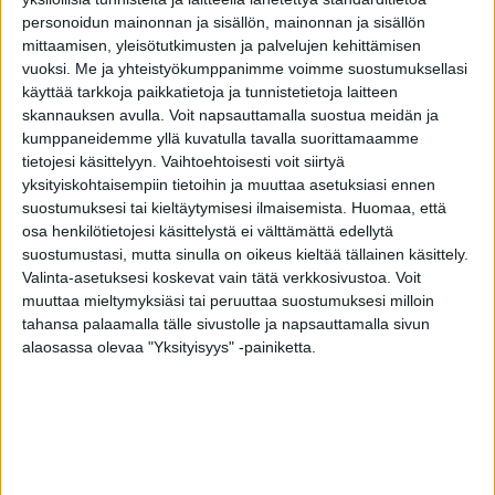
personoidun mainonnan ja sisällön, mainonnan ja sisällön
mittaamisen, yleisötutkimusten ja palvelujen kehittämisen
vuoksi.
Me ja yhteistyökumppanimme voimme suostumuksellasi
Tässä tulee Suomen suosituin leipä!
käyttää tarkkoja paikkatietoja ja tunnistetietoja laitteen
skannauksen avulla. Voit napsauttamalla suostua meidän ja
toimitus
-
2.3.2024
kumppaneidemme yllä kuvatulla tavalla suorittamaamme
tietojesi käsittelyyn. Vaihtoehtoisesti voit siirtyä
yksityiskohtaisempiin tietoihin ja muuttaa asetuksiasi ennen
suostumuksesi tai kieltäytymisesi ilmaisemista.
Huomaa, että
osa henkilötietojesi käsittelystä ei välttämättä edellytä
suostumustasi, mutta sinulla on oikeus kieltää tällainen käsittely.
Valinta-asetuksesi koskevat vain tätä verkkosivustoa. Voit
muuttaa mieltymyksiäsi tai peruuttaa suostumuksesi milloin
tahansa palaamalla tälle sivustolle ja napsauttamalla sivun
alaosassa olevaa "Yksityisyys" -painiketta.
Jos ostat kaupan paistopisteestä, kannattaa
valita vaaleaksi paistettu tuote
toimitus
-
4.4.2022