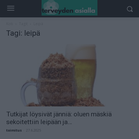
Koti
Tagit
Leipä
Tagi: leipä
Tutkijat löysivät jänniä: oluen mäskiä
sekoitettiin leipään ja…
toimitus
-
27.6.2025