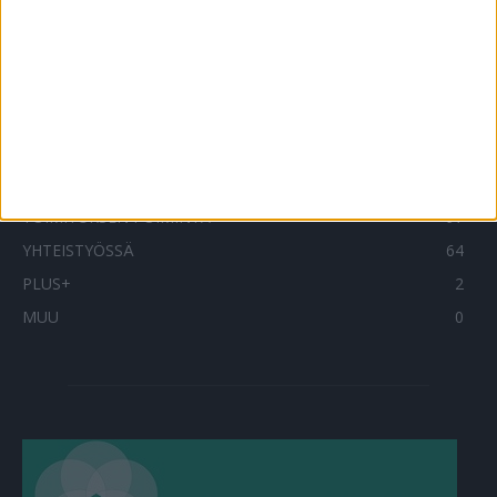
SUOSITUIMMAT OSIOT
UUTISET
1789
ILMIÖT
986
TERVEYDENTEKIJÄT
908
OMA TARINA
829
TOIMITUKSEN POIMINTA
97
YHTEISTYÖSSÄ
64
PLUS+
2
MUU
0