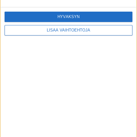
HYVÄKSYN
LISÄÄ VAIHTOEHTOJA
Transrasvoille stop Yhdysvalloissa
toimitus
-
21.6.2015
VIIMEISIMMÄT JUTUT
Uusi suomalaistutkimus: Kenellä
rintasyöpä etenee rajummin?
9.8.2026