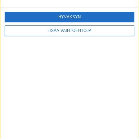
HYVÄKSYN
LISÄÄ VAIHTOEHTOJA
Ruoasta apua ahdistukseen – kokeile näitä!
toimitus
-
27.6.2015
VIIMEISIMMÄT JUTUT
Matti Wacklin kuollut syöpään
6.8.2026