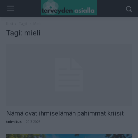
Koti
Tagit
Mieli
Tagi: mieli
Nämä ovat ihmiselämän pahimmat kriisit
toimitus
-
29.3.2023