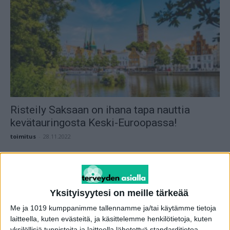
Risteily Saksaan on ihana tapa nauttia
kevätauringosta Keski-Euroopassa!
toimitus
-
28.11.2022
Yksityisyytesi on meille tärkeää
Me ja 1019 kumppanimme tallennamme ja/tai käytämme tietoja
laitteella, kuten evästeitä, ja käsittelemme henkilötietoja, kuten
yksilöllisiä tunnisteita ja laitteella lähetettyä standarditietoa