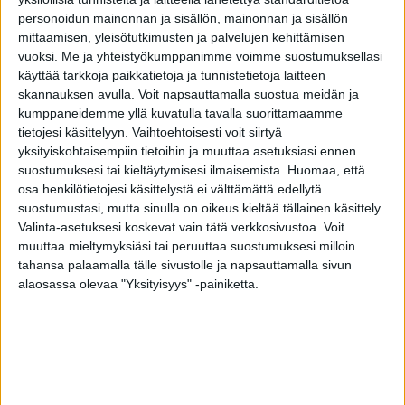
personoidun mainonnan ja sisällön, mainonnan ja sisällön
mittaamisen, yleisötutkimusten ja palvelujen kehittämisen
vuoksi.
Me ja yhteistyökumppanimme voimme suostumuksellasi
Näin kohtaat muistisairaan
käyttää tarkkoja paikkatietoja ja tunnistetietoja laitteen
skannauksen avulla. Voit napsauttamalla suostua meidän ja
toimitus
-
26.7.2022
kumppaneidemme yllä kuvatulla tavalla suorittamaamme
tietojesi käsittelyyn. Vaihtoehtoisesti voit siirtyä
yksityiskohtaisempiin tietoihin ja muuttaa asetuksiasi ennen
suostumuksesi tai kieltäytymisesi ilmaisemista.
Huomaa, että
osa henkilötietojesi käsittelystä ei välttämättä edellytä
suostumustasi, mutta sinulla on oikeus kieltää tällainen käsittely.
Valinta-asetuksesi koskevat vain tätä verkkosivustoa. Voit
muuttaa mieltymyksiäsi tai peruuttaa suostumuksesi milloin
tahansa palaamalla tälle sivustolle ja napsauttamalla sivun
alaosassa olevaa "Yksityisyys" -painiketta.
Suomalaisfirma tarjosi 5 ilmaista
terapiakertaa – lupaavia tuloksia
toimitus
-
3.10.2021