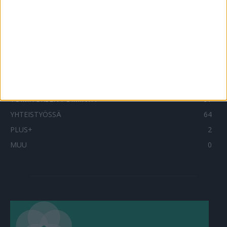
SUOSITUIMMAT OSIOT
UUTISET
1788
ILMIÖT
985
TERVEYDENTEKIJÄT
908
OMA TARINA
828
TOIMITUKSEN POIMINTA
97
YHTEISTYÖSSÄ
64
PLUS+
2
MUU
0