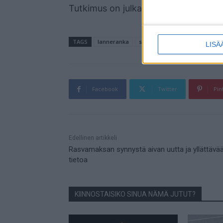
Tutkimus on julkaistu Nature Commun
TAGS
lanneranka
selkä
selkäydin
tutkimus
LISÄ
Facebook
Twitter
Pin
Mainos
Edellinen artikkeli
Rasvamaksan synnystä aivan uutta ja yllättävä
tietoa
KIINNOSTAISIKO SINUA NÄMÄ JUTUT?