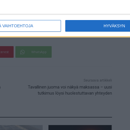
ications -tiedelehdessä.
Ä VAIHTOEHTOJA
HYVÄKSYN
terest
WhatsApp
Seuraava artikkeli
ä
Tavallinen juoma voi näkyä maksassa – uusi
tutkimus löysi huolestuttavan yhteyden