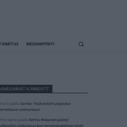
TOIMITUS
MEDIAMYYNTI
VIIMEISIMMÄT KOMMENTIT
Sanna: Ystävästäni paljastui
nna V
päällä
ormittava ominaisuus
Kerttu Rissanen päätyi
rho Halme
päällä
dikaaliin ratkaisuun kun terveysongelmat eivät