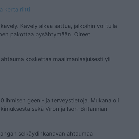
kerta riitti
kävely. Kävely alkaa sattua, jalkoihin voi tulla
minen pakottaa pysähtymään. Oireet
ahtauma koskettaa maailmanlaajuisesti yli
0 ihmisen geeni- ja terveystietoja. Mukana oli
tkimuksesta sekä Viron ja Ison-Britannian
erangan selkäydinkanavan ahtaumaa