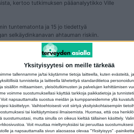
sista, kertoo tutkimuksen pääanalyytikko Ville
in tuntematonta ja 15 jo tiedettyä
angan selkäydinkanavan ahtauman riskiin.
 potilaita, jotka olivat joutuneet
eiltä löytyi 32 uutta geenialuetta, jotka
eampaan muotoon.
Yksityisyytesi on meille tärkeää
me tallennamme ja/tai käytämme tietoja laitteella, kuten evästeitä, j
 muassa selkärangan rakenteisiin, kudosten
 yksilöllisiä tunnisteita ja laitteella lähetettyä standarditietoa personoi
aan. Tutkijoiden mukaan tulokset auttavat
a sisällön mittaamisen, yleisötutkimusten ja palvelujen kehittämisen vu
aa oireisen selkäydinkanavan ahtauman ja osa
 voimme suostumuksellasi käyttää tarkkoja paikkatietoja ja tunnistetie
 Voit napsauttamalla suostua meidän ja kumppaneidemme yllä kuvatulla
esi käsittelyyn. Vaihtoehtoisesti voit siirtyä yksityiskohtaisempiin tietoi
ostumuksesi tai kieltäytymisesi ilmaisemista.
Huomaa, että osa henkilöti
 kehittämään uusia hoitomuotoja ja tunnistamaan
tä suostumustasi, mutta sinulla on oikeus kieltää tällainen käsittely. Val
erkkosivustoa. Voit muuttaa mieltymyksiäsi tai peruuttaa suostumuksesi
stolle ja napsauttamalla sivun alaosassa olevaa "Yksityisyys" -painiketta