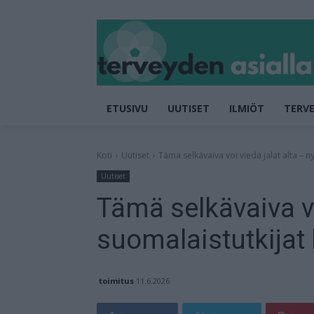
ETUSIVU
UUTISET
ILMIÖT
TERVE
Koti
Uutiset
Tämä selkävaiva voi viedä jalat alta – ny
Uutiset
Tämä selkävaiva vo
suomalaistutkijat 
toimitus
11.6.2026