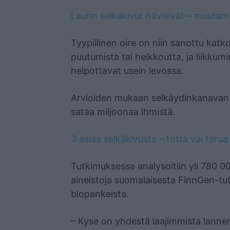
Laurin selkäkivut hävisivät – muutama 
Tyypillinen oire on niin sanottu katko
puutumista tai heikkoutta, ja liikku
helpottavat usein levossa.
Arvioiden mukaan selkäydinkanavan 
sataa miljoonaa ihmistä.
3 asiaa selkäkivusta – totta vai tarua
Tutkimuksessa analysoitiin yli 780 00
aineistoja suomalaisesta FinnGen-tu
biopankeista.
– Kyse on yhdestä laajimmista lann