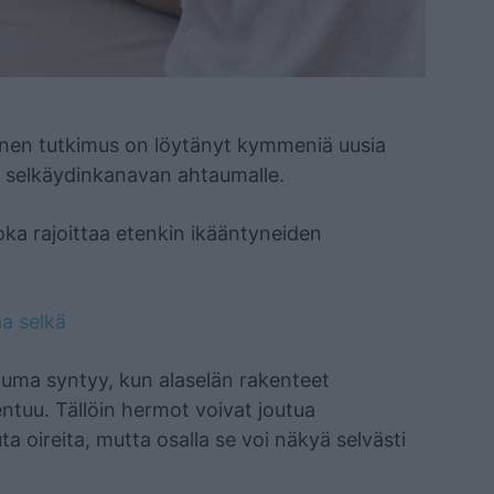
inen tutkimus on löytänyt kymmeniä uusia
an selkäydinkanavan ahtaumalle.
oka rajoittaa etenkin ikääntyneiden
a selkä
ma syntyy, kun alaselän rakenteet
ntuu. Tällöin hermot voivat joutua
uta oireita, mutta osalla se voi näkyä selvästi