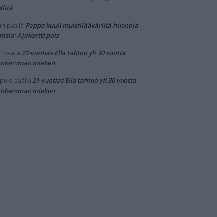
llitä
Pappa kuuli muistilääkäriltä huonoja
ri
päällä
tisia: Ajokortti pois
21-vuotias Ella tahtoo yli 30 vuotta
i
päällä
anhemman miehen
21-vuotias Ella tahtoo yli 30 vuotta
pelo
päällä
anhemman miehen