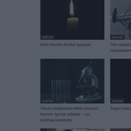
Uutiset
Uutiset
Matti Wacklin kuollut syöpään
Tätä salaatt
torjuntajää
Uutiset
Uutiset
Tutusta lääkkeestä tehtiin erityinen
Seppo Saira
huomio syövän suhteen – voi
jarruttaa leviämistä