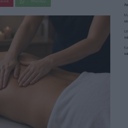
terest
WhatsApp
he
Ma
uu
tät
v
Ka
v