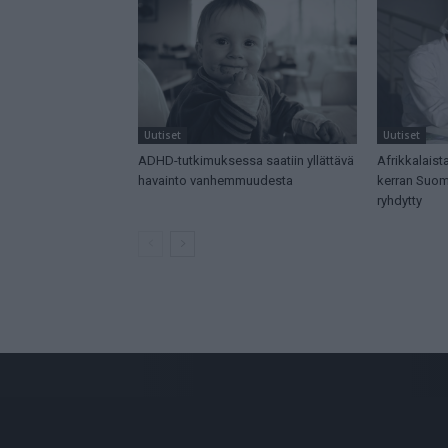
Uutiset
Uutiset
ADHD-tutkimuksessa saatiin yllättävä
Afrikkalaista
havainto vanhemmuudesta
kerran Suome
ryhdytty