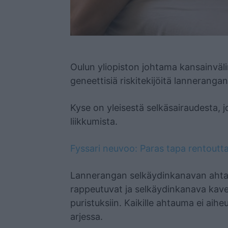
Mainos
Oulun yliopiston johtama kansainväl
geneettisiä riskitekijöitä lannerang
Kyse on yleisestä selkäsairaudesta, j
liikkumista.
Fyssari neuvoo: Paras tapa rentoutta
Lannerangan selkäydinkanavan ahtau
rappeutuvat ja selkäydinkanava kave
puristuksiin. Kaikille ahtauma ei aihe
arjessa.