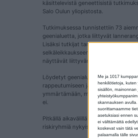
käsittelevistä geneettisistä tutkimuk
Salo Oulun yliopistosta.
Tutkimuksessa tunnistettiin 73 aiemm
geenialuetta, jotka liittyvät lanner
Lisäksi tutkijat tarkastelivat erikseen
selkäleikkaukseen sairauden vuoksi. H
näyttävät liittyvän sairauden vaik
Me ja 1017 kumppanim
Löydetyt geenialueet liittyvät muun
henkilötietoja, kuten
rappeutumiseen ja hermoston toimint
sisällön, mainonnan j
ymmärtämään, miksi osa ihmisistä s
yhteistyökumppanimme
ei.
skannauksen avulla.
suorittamaamme tietoj
asetuksiasi ennen su
Pitkällä aikavälillä tieto voi auttaa
ei välttämättä edelly
riskiryhmiä nykyistä paremmin.
koskevat vain tätä v
palaamalla tälle sivu