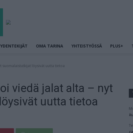
YDENTEKIJÄT
OMA TARINA
YHTEISTYÖSSÄ
PLUS+
t suomalaistutkijat löysivät uutta tietoa
i viedä jalat alta – nyt
löysivät uutta tietoa
Mi
ku
Te
ra