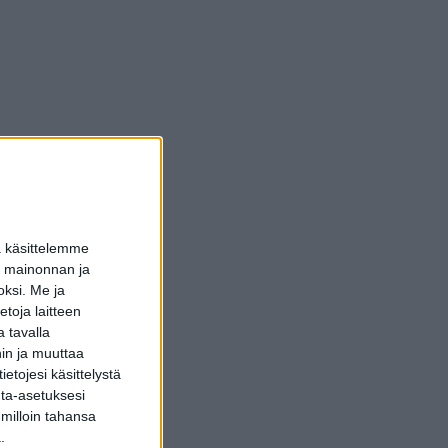
a käsittelemme
dun mainonnan ja
oksi.
Me ja
toja laitteen
 tavalla
hin ja muuttaa
etojesi käsittelystä
inta-asetuksesi
 milloin tahansa
.