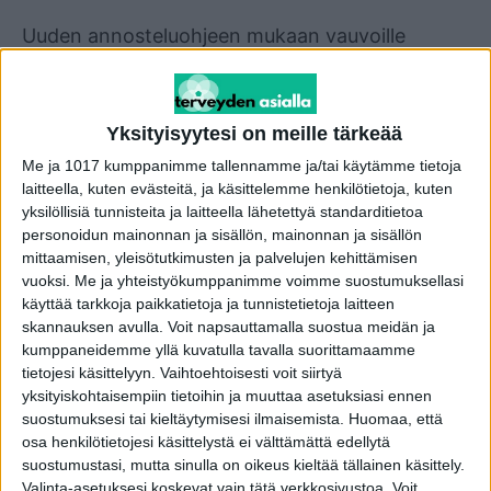
Uuden annosteluohjeen mukaan vauvoille
annetaan D-vitamiinilisää yksilöllisesti sen
mukaan, onko vauva täysimetetty vai saako hän
ravinnokseen äidinmaidonkorviketta tai
Yksityisyytesi on meille tärkeää
vieroitusvalmistetta.
Me ja 1017 kumppanimme tallennamme ja/tai käytämme tietoja
laitteella, kuten evästeitä, ja käsittelemme henkilötietoja, kuten
Vauvoille suositellaan annettavaksi nestemäistä
yksilöllisiä tunnisteita ja laitteella lähetettyä standarditietoa
personoidun mainonnan ja sisällön, mainonnan ja sisällön
D-vitamiinivalmistetta. Suihkeita ei suositella
mittaamisen, yleisötutkimusten ja palvelujen kehittämisen
niiden epätarkan annostuksen takia.
vuoksi.
Me ja yhteistyökumppanimme voimme suostumuksellasi
käyttää tarkkoja paikkatietoja ja tunnistetietoja laitteen
skannauksen avulla. Voit napsauttamalla suostua meidän ja
Uusi suositus tulee voimaan heti. Sitä
kumppaneidemme yllä kuvatulla tavalla suorittamaamme
sovelletaan kaikilla lapsilla samalla tavalla
tietojesi käsittelyyn. Vaihtoehtoisesti voit siirtyä
riippumatta siitä, ovatko lapsella käytössä
yksityiskohtaisempiin tietoihin ja muuttaa asetuksiasi ennen
olevat äidinmaidonkorvikkeet tai
suostumuksesi tai kieltäytymisesi ilmaisemista.
Huomaa, että
osa henkilötietojesi käsittelystä ei välttämättä edellytä
vieroitusvalmisteet nykyisten vai uusien D-
suostumustasi, mutta sinulla on oikeus kieltää tällainen käsittely.
vitamiinipitoisuuksien mukaisia.
Valinta-asetuksesi koskevat vain tätä verkkosivustoa. Voit