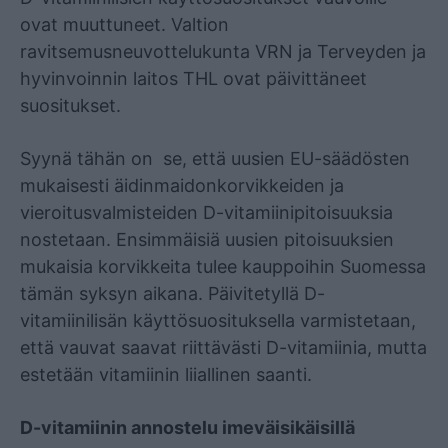
ovat muuttuneet. Valtion
ravitsemusneuvottelukunta VRN ja Terveyden ja
hyvinvoinnin laitos THL ovat päivittäneet
suositukset.
Syynä tähän on se, että uusien EU-säädösten
mukaisesti äidinmaidonkorvikkeiden ja
vieroitusvalmisteiden D-vitamiinipitoisuuksia
nostetaan. Ensimmäisiä uusien pitoisuuksien
mukaisia korvikkeita tulee kauppoihin Suomessa
tämän syksyn aikana. Päivitetyllä D-
vitamiinilisän käyttösuosituksella varmistetaan,
että vauvat saavat riittävästi D-vitamiinia, mutta
estetään vitamiinin liiallinen saanti.
D-vitamiinin annostelu imeväisikäisillä