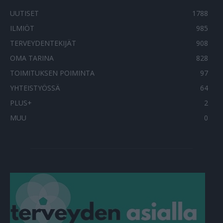
UUTISET
1788
ILMIÖT
985
TERVEYDENTEKIJÄT
908
OMA TARINA
828
TOIMITUKSEN POIMINTA
97
YHTEISTYÖSSÄ
64
PLUS+
2
MUU
0