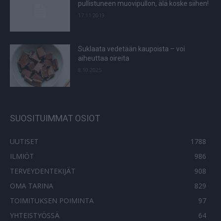
pullistuneen muovipullon, älä koske siihen!
17.11.2019
Suklaata vedetään kaupoista – voi
aiheuttaa oireita
8.10.2025
SUOSITUIMMAT OSIOT
UUTISET
1788
ILMIÖT
986
TERVEYDENTEKIJÄT
908
OMA TARINA
829
TOIMITUKSEN POIMINTA
97
YHTEISTYÖSSÄ
64