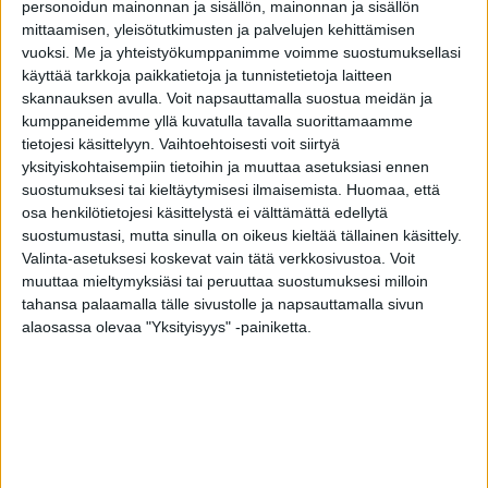
personoidun mainonnan ja sisällön, mainonnan ja sisällön
mittaamisen, yleisötutkimusten ja palvelujen kehittämisen
– Vuonna 2023 Suomen markkinoilta löydettiin
vuoksi.
Me ja yhteistyökumppanimme voimme suostumuksellasi
käyttää tarkkoja paikkatietoja ja tunnistetietoja laitteen
11 lilialia sisältävää kosmetiikkatuotetta muiden
skannauksen avulla. Voit napsauttamalla suostua meidän ja
maiden tekemien Safety Gate -ilmoitusten
kumppaneidemme yllä kuvatulla tavalla suorittamaamme
perusteella. Lilialia löytyi esimerkiksi erilaisista
tietojesi käsittelyyn. Vaihtoehtoisesti voit siirtyä
yksityiskohtaisempiin tietoihin ja muuttaa asetuksiasi ennen
tuoksuista, kuten parfyymeista, kertoo Tukesin
suostumuksesi tai kieltäytymisesi ilmaisemista.
Huomaa, että
ylitarkastaja Anna Vuori.
osa henkilötietojesi käsittelystä ei välttämättä edellytä
suostumustasi, mutta sinulla on oikeus kieltää tällainen käsittely.
Tukes on velvoittanut poistamaan tuotteet.
Valinta-asetuksesi koskevat vain tätä verkkosivustoa. Voit
muuttaa mieltymyksiäsi tai peruuttaa suostumuksesi milloin
tahansa palaamalla tälle sivustolle ja napsauttamalla sivun
Kosmetiikan jälkeen yleisimmät tuotekategoriat
alaosassa olevaa "Yksityisyys" -painiketta.
viime vuoden ilmoituksissa olivat lelut,
moottoriajoneuvot ja sähkölaitteet. Yleisimpiä
vaarallisista tuotteista aiheutuvia riskejä olivat
esimerkiksi kemialliset riskit, ulkoiset vammat ja
tukehtuminen. Kemiallisia riskejä löytyi