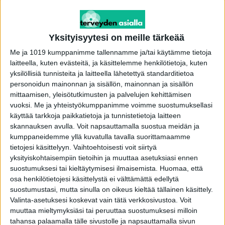
kello 9.00.
Sähköinen syntymäilmoitus tarkoittaa, että
Yksityisyytesi on meille tärkeää
vastasyntynyt lapsi saa virallisen
Me ja 1019 kumppanimme tallennamme ja/tai käytämme tietoja
henkilötunnuksen jo synnytyssalissa.
laitteella, kuten evästeitä, ja käsittelemme henkilötietoja, kuten
yksilöllisiä tunnisteita ja laitteella lähetettyä standarditietoa
Nyt vastasyntynyt saa virallisen
personoidun mainonnan ja sisällön, mainonnan ja sisällön
mittaamisen, yleisötutkimusten ja palvelujen kehittämisen
henkilötunnuksen synnytyssalissa samassa
vuoksi.
Me ja yhteistyökumppanimme voimme suostumuksellasi
yhteydessä kun synnytyksestä vastaava kätilö
käyttää tarkkoja paikkatietoja ja tunnistetietoja laitteen
rekisteröi syntymätiedot potilasjärjestelmään.
skannauksen avulla. Voit napsauttamalla suostua meidän ja
kumppaneidemme yllä kuvatulla tavalla suorittamaamme
tietojesi käsittelyyn. Vaihtoehtoisesti voit siirtyä
–Ennen vastasyntynyt on saanut
yksityiskohtaisempiin tietoihin ja muuttaa asetuksiasi ennen
henkilötunnuksen vasta hieman ennen
suostumuksesi tai kieltäytymisesi ilmaisemista.
Huomaa, että
sairaalasta lähtöä, jos silloinkaan. Uudistus on
osa henkilötietojesi käsittelystä ei välttämättä edellytä
suostumustasi, mutta sinulla on oikeus kieltää tällainen käsittely.
hyvä siinä mielessä, ettei tilapäisiä
Valinta-asetuksesi koskevat vain tätä verkkosivustoa. Voit
henkilötunnuksia tarvitse turhaan käyttää. Myös
muuttaa mieltymyksiäsi tai peruuttaa suostumuksesi milloin
esimerkiksi laboratoriovastaukset voi heti liittää
tahansa palaamalla tälle sivustolle ja napsauttamalla sivun