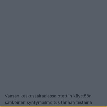
Mainos
Vaasan keskussairaalassa otettiin käyttöön
sähköinen syntymäilmoitus tänään tiistaina