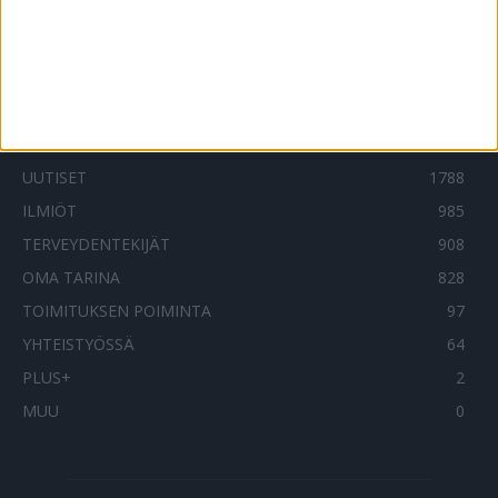
SUOSITUIMMAT OSIOT
UUTISET
1788
ILMIÖT
985
TERVEYDENTEKIJÄT
908
OMA TARINA
828
TOIMITUKSEN POIMINTA
97
YHTEISTYÖSSÄ
64
PLUS+
2
MUU
0