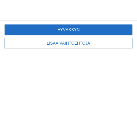
toimitus
-
31.7.2026
Uutiset
Afrikkalaista sikaruttoa löytynyt ensi
HYVÄKSYN
kerran Suomesta – näihin toimiin ryhdytty
toimitus
-
30.7.2026
LISÄÄ VAIHTOEHTOJA
Uutiset
Liikahikoilun syy voi löytyä hermostosta –
Suomessa on jo reseptivoide, josta moni ei
tiedä
toimitus
-
30.7.2026
Uutiset