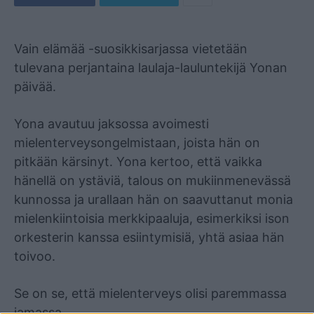
Mainos
Vain elämää -suosikkisarjassa vietetään
tulevana perjantaina laulaja-lauluntekijä Yonan
päivää.
Yona avautuu jaksossa avoimesti
mielenterveysongelmistaan, joista hän on
pitkään kärsinyt. Yona kertoo, että vaikka
hänellä on ystäviä, talous on mukiinmenevässä
kunnossa ja urallaan hän on saavuttanut monia
mielenkiintoisia merkkipaaluja, esimerkiksi ison
orkesterin kanssa esiintymisiä, yhtä asiaa hän
toivoo.
Se on se, että mielenterveys olisi paremmassa
jamassa.