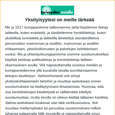
-Että voisin olla mieleltäni mahdollisimman
Yksityisyytesi on meille tärkeää
vakaa ja terve loppuelämäni. Että voisin nauttia
tästä elämästä kokonaisvaltaisesti.
Me ja 1017 kumppanimme tallennamme ja/tai käytämme tietoja
laitteella, kuten evästeitä, ja käsittelemme henkilötietoja, kuten
yksilöllisiä tunnisteita ja laitteella lähetettyä standarditietoa
Vielä muutaman päivän jopa 50 prosentin ALE
personoidun mainonnan ja sisällön, mainonnan ja sisällön
Iittalassa – tästä kauppaan!
mittaamisen, yleisötutkimusten ja palvelujen kehittämisen
vuoksi.
Me ja yhteistyökumppanimme voimme suostumuksellasi
käyttää tarkkoja paikkatietoja ja tunnistetietoja laitteen
Nainen toteaa elämänsä olleen vuoristorataa.
skannauksen avulla. Voit napsauttamalla suostua meidän ja
kumppaneidemme yllä kuvatulla tavalla suorittamaamme
-Mulla on aika vaihtelevia päiviä, tunteja ja jopa
tietojesi käsittelyyn. Vaihtoehtoisesti voit siirtyä
minuutteja, hän sanoo ja selvittää mistä se
yksityiskohtaisempiin tietoihin ja muuttaa asetuksiasi ennen
suostumuksesi tai kieltäytymisesi ilmaisemista.
Huomaa, että
johtuu. Kyseessä on rajatilapersoonallisuus.
osa henkilötietojesi käsittelystä ei välttämättä edellytä
suostumustasi, mutta sinulla on oikeus kieltää tällainen käsittely.
-Tai nykyään sitä sanotaan epävakaaksi
Valinta-asetuksesi koskevat vain tätä verkkosivustoa. Voit
muuttaa mieltymyksiäsi tai peruuttaa suostumuksesi milloin
persoonallisuushäiriöksi. Tykkään enemmän
tahansa palaamalla tälle sivustolle ja napsauttamalla sivun