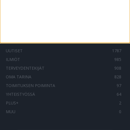
marjoista, jos niitä poimii tai käsittelee
sairastunut
13.8.2021
SUOSITUIMMAT OSIOT
UUTISET
1787
ILMIÖT
985
TERVEYDENTEKIJÄT
908
OMA TARINA
828
TOIMITUKSEN POIMINTA
97
YHTEISTYÖSSÄ
64
PLUS+
2
MUU
0