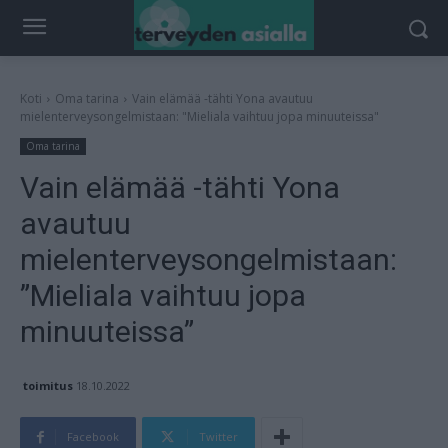
Koti
Oma tarina
Vain elämää -tähti Yona avautuu
mielenterveysongelmistaan: "Mieliala vaihtuu jopa minuuteissa"
Oma tarina
Vain elämää -tähti Yona
avautuu
mielenterveysongelmistaan:
”Mieliala vaihtuu jopa
minuuteissa”
toimitus
18.10.2022
Facebook
Twitter