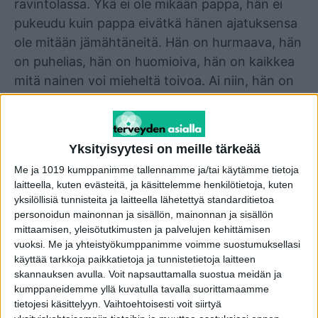
ravintolassa. Ykä ei ole mikään pappa, hän ei
pukeudu kuin pappa eivätkä hänen ajatuksensa
ole mitään jämähtäneitä. Hän on hurmaava, hän
on puhelias, hän on huomioiva, hän on kaikkea
mitä nainen voi mieheltä toivoa. Ai niin, hän on
49-vuotias. Eihän hän voi olla sitten yhtään
mitään minulle.
Yksityisyytesi on meille tärkeää
Näin muut ajattelevat, läheiseni. En minä.
Me ja 1019 kumppanimme tallennamme ja/tai käytämme tietoja
laitteella, kuten evästeitä, ja käsittelemme henkilötietoja, kuten
Olemme nyt vuoden olleet yhdessä ja
yksilöllisiä tunnisteita ja laitteella lähetettyä standarditietoa
kihlautuneet, koska vetovoimamme on suuri.
personoidun mainonnan ja sisällön, mainonnan ja sisällön
mittaamisen, yleisötutkimusten ja palvelujen kehittämisen
Koen itse olevani ikäistäni henkisesti pitemmällä
vuoksi.
Me ja yhteistyökumppanimme voimme suostumuksellasi
tässä maanpäällisessä vaelluksessa, Ykä taas ei
käyttää tarkkoja paikkatietoja ja tunnistetietoja laitteen
ole koskaan ollut ihminen joka ylenkatsoisi ikää.
skannauksen avulla. Voit napsauttamalla suostua meidän ja
Hän arvostaa ihmisiä heidän persooniensa
kumppaneidemme yllä kuvatulla tavalla suorittamaamme
tietojesi käsittelyyn. Vaihtoehtoisesti voit siirtyä
vuoksi. Toki en tiedä maailmasta läheskään niin