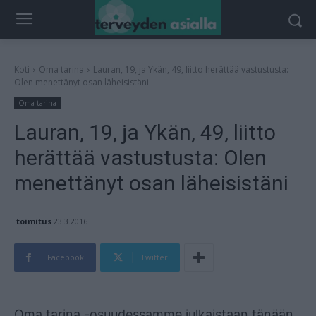
Koti
Oma tarina
Lauran, 19, ja Ykän, 49, liitto herättää vastustusta:
Olen menettänyt osan läheisistäni
Oma tarina
Lauran, 19, ja Ykän, 49, liitto
herättää vastustusta: Olen
menettänyt osan läheisistäni
toimitus
23.3.2016
Facebook
Twitter
Mainos
Oma tarina -osuudessamme julkaistaan tänään