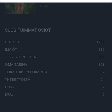
3.7.2026
SUOSITUIMMAT OSIOT
UUTISET
1788
ILMIÖT
985
TERVEYDENTEKIJÄT
908
OMA TARINA
828
TOIMITUKSEN POIMINTA
97
YHTEISTYÖSSÄ
64
PLUS+
2
MUU
0