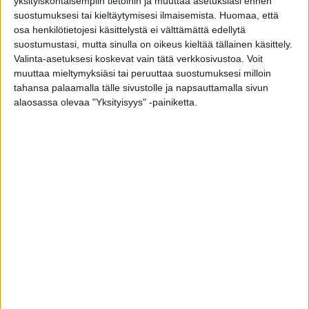
yksityiskohtaisempiin tietoihin ja muuttaa asetuksiasi ennen
paljon kuin Ykä, mutta nautin hänen
suostumuksesi tai kieltäytymisesi ilmaisemista.
Huomaa, että
elämänkokemuksestaan. Ykä taas näkee
osa henkilötietojesi käsittelystä ei välttämättä edellytä
suostumustasi, mutta sinulla on oikeus kieltää tällainen käsittely.
minussa välittömyyttä ja huumoria, jota
Valinta-asetuksesi koskevat vain tätä verkkosivustoa. Voit
kuulemma harvoin tapaa minkäänikäisissä
muuttaa mieltymyksiäsi tai peruuttaa suostumuksesi milloin
ihmisissä. Olemme siis hyvä matchi toisillemme.
tahansa palaamalla tälle sivustolle ja napsauttamalla sivun
Näin ajattelemme.
alaosassa olevaa "Yksityisyys" -painiketta.
Kaikki olisi hyvin, jos sukulaiseni ja ystäväni
ajattelisivat samoin. Olen kuitenkin –
valitettavaa mutta totta – menettänyt suuren
osan läheisistäni alettuani seurustelemaan. Äitini
tukee minua kyllä, mutta lähisukulaisissani on
lukuisia henkilöitä, joiden mukaan Ykä on
pedofiili, minä olen hyväksikäytetty, eikä meistä
voi tulla mitään. Eräs kavereistani, tai siis
entisistä sellaisista, haukkui minut maan rakoon.
Hänen mielestään olemme täysin yököttävä