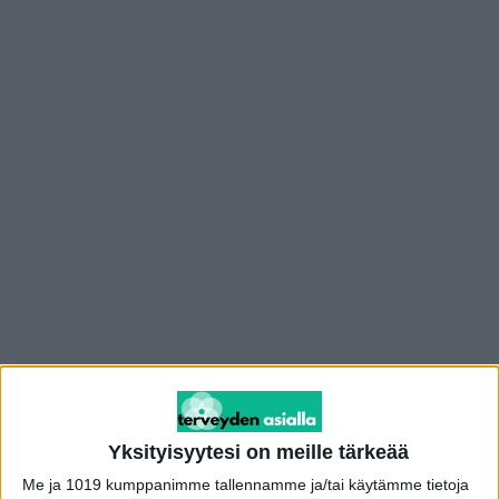
Mainos
Pitkästä aikaa lumi ja pakkanen ovat
Yksityisyytesi on meille tärkeää
vieraanamme eteläistäkin Suomea myöten.
Me ja 1019 kumppanimme tallennamme ja/tai käytämme tietoja