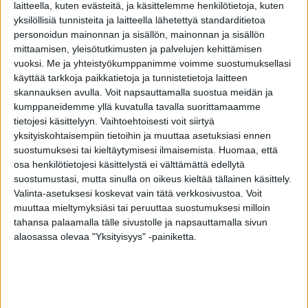
Jokainen tietää jo omasta lapsuudestaan, että
laitteella, kuten evästeitä, ja käsittelemme henkilötietoja, kuten
yksilöllisiä tunnisteita ja laitteella lähetettyä standarditietoa
lumikasat kutsuvat viekoitellen leikkimään.
personoidun mainonnan ja sisällön, mainonnan ja sisällön
mittaamisen, yleisötutkimusten ja palvelujen kehittämisen
Kukkulan kuningasta on kiva leikkiä. Kasan
vuoksi.
Me ja yhteistyökumppanimme voimme suostumuksellasi
päältä on kiva laskea liukurilla. Mikäs siinä, jos
käyttää tarkkoja paikkatietoja ja tunnistetietoja laitteen
skannauksen avulla. Voit napsauttamalla suostua meidän ja
kasa ei ole iso ja se sijaitsee turvallisessa
kumppaneidemme yllä kuvatulla tavalla suorittamaamme
paikassa. Ja mikä tärkeintä: jos leikkijä on
tietojesi käsittelyyn. Vaihtoehtoisesti voit siirtyä
tarpeeksi iso, eikä mikään polvenkorkuinen.
yksityiskohtaisempiin tietoihin ja muuttaa asetuksiasi ennen
suostumuksesi tai kieltäytymisesi ilmaisemista.
Huomaa, että
osa henkilötietojesi käsittelystä ei välttämättä edellytä
Lumikasaleikeissä piilee nimittäin paljon
suostumustasi, mutta sinulla on oikeus kieltää tällainen käsittely.
vaaranpaikkoja. Listasimme niistä neljä. Katso
Valinta-asetuksesi koskevat vain tätä verkkosivustoa. Voit
video alta.
muuttaa mieltymyksiäsi tai peruuttaa suostumuksesi milloin
tahansa palaamalla tälle sivustolle ja napsauttamalla sivun
alaosassa olevaa "Yksityisyys" -painiketta.
TAGS
lapset
leikkiminen
lumikasa
talvileikit
vaara