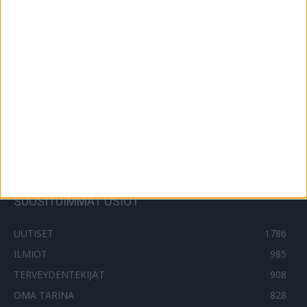
Marko Björsin suuri suru – läheinen kuoli:
”Miten voi olla niin vaikeata…”
6.10.2023
Näin Lotta ja Pappa viettävät joulua
24.12.2024
SUOSITUIMMAT OSIOT
UUTISET
1786
ILMIÖT
985
TERVEYDENTEKIJÄT
908
OMA TARINA
828