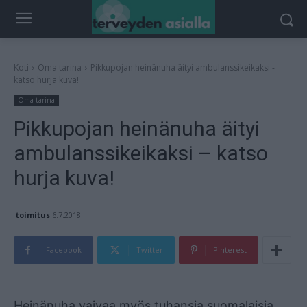
Koti
Oma tarina
Pikkupojan heinänuha äityi ambulanssikeikaksi -
katso hurja kuva!
Oma tarina
Pikkupojan heinänuha äityi
ambulanssikeikaksi – katso
hurja kuva!
toimitus
6.7.2018
Facebook
Twitter
Pinterest
Mainos
Heinänuha vaivaa myös tuhansia suomalaisia