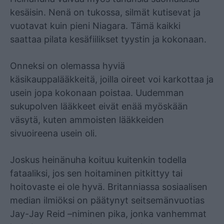
kesäisin. Nenä on tukossa, silmät kutisevat ja
vuotavat kuin pieni Niagara. Tämä kaikki
saattaa pilata kesäfiilikset tyystin ja kokonaan.
Onneksi on olemassa hyviä
käsikauppalääkkeitä, joilla oireet voi karkottaa ja
usein jopa kokonaan poistaa. Uudemman
sukupolven lääkkeet eivät enää myöskään
väsytä, kuten ammoisten lääkkeiden
sivuoireena usein oli.
Joskus heinänuha koituu kuitenkin todella
fataaliksi, jos sen hoitaminen pitkittyy tai
hoitovaste ei ole hyvä. Britanniassa sosiaalisen
median ilmiöksi on päätynyt seitsemänvuotias
Jay-Jay Reid –niminen pika, jonka vanhemmat