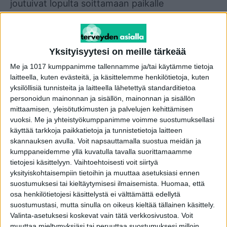
joutuivat lopulta soittamaan paikalle
ambulanssin – pojan heinänuha kun oli äitynyt
nopeasti kohtalokkaaksi.
Yksityisyytesi on meille tärkeää
Kun siitepölyhiukkanen saavuttaa limakalvon,
Me ja 1017 kumppanimme tallennamme ja/tai käytämme tietoja
sen proteiinit liukenevat elimistöön, jossa ne
laitteella, kuten evästeitä, ja käsittelemme henkilötietoja, kuten
kohtaavat immuunijärjestelmän syöttösoluja.
yksilöllisiä tunnisteita ja laitteella lähetettyä standarditietoa
Tällöin syöttösolut aktivoituvat ja vapauttavat
personoidun mainonnan ja sisällön, mainonnan ja sisällön
mittaamisen, yleisötutkimusten ja palvelujen kehittämisen
elimistöön suuret määrät histamiinia.
vuoksi.
Me ja yhteistyökumppanimme voimme suostumuksellasi
Pahimmillaan verenpaine laskee niin rajusti että
käyttää tarkkoja paikkatietoja ja tunnistetietoja laitteen
syntyy anafylaktinen sokki, johon ihminen voi
skannauksen avulla. Voit napsauttamalla suostua meidän ja
kumppaneidemme yllä kuvatulla tavalla suorittamaamme
jopa kuolla.
tietojesi käsittelyyn. Vaihtoehtoisesti voit siirtyä
yksityiskohtaisempiin tietoihin ja muuttaa asetuksiasi ennen
Allergiaa aiheuttavia heinäkasveja on ainakin 40
suostumuksesi tai kieltäytymisesi ilmaisemista.
Huomaa, että
lajia. Heinäkasvit kukkivat eri aikoina kesäkuusta
osa henkilötietojesi käsittelystä ei välttämättä edellytä
suostumustasi, mutta sinulla on oikeus kieltää tällainen käsittely.
elokuun loppuun asti. Kuluva kuukausi on
Valinta-asetuksesi koskevat vain tätä verkkosivustoa. Voit
heinäallergiselle pahin aika.
muuttaa mieltymyksiäsi tai peruuttaa suostumuksesi milloin