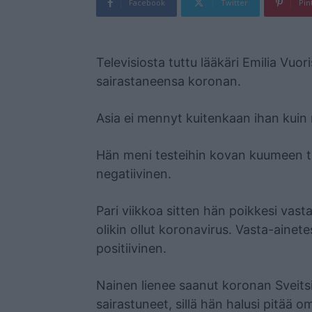
Facebook
Twitter
Pin
Mainos
Televisiosta tuttu lääkäri Emilia Vuo
sairastaneensa koronan.
Asia ei mennyt kuitenkaan ihan kuin m
Hän meni testeihin kovan kuumeen taki
negatiivinen.
Pari viikkoa sitten hän poikkesi vasta-
olikin ollut koronavirus. Vasta-ainet
positiivinen.
Nainen lienee saanut koronan Sveits
sairastuneet, sillä hän halusi pitää 