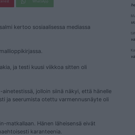
terest
WhatsApp
he
Ma
uu
risalmi kertoo sosiaalisessa mediassa
tät
v
Ka
allioppikirjassa.
v
a, ja testi kuusi viikkoa sitten oli
ainetestissä, jolloin siinä näkyi, että hänelle
esti ja seerumista otettu varmennusnäyte oli
in-matkallaan. Hänen läheisensä eivät
omaehtoisesti karanteenia.