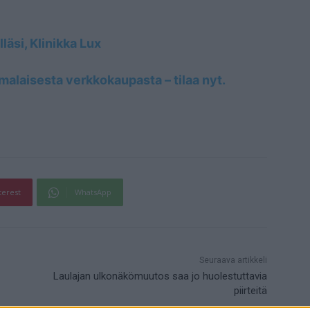
läsi, Klinikka Lux
alaisesta verkkokaupasta – tilaa nyt.
terest
WhatsApp
Seuraava artikkeli
Laulajan ulkonäkömuutos saa jo huolestuttavia
piirteitä