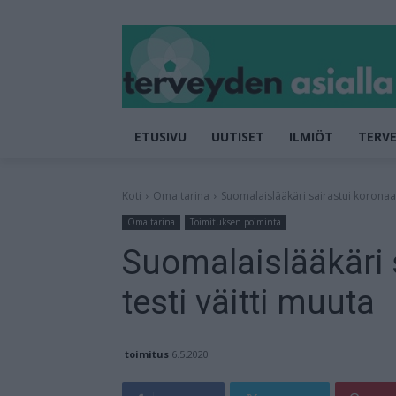
ETUSIVU
UUTISET
ILMIÖT
TERVE
Koti
Oma tarina
Suomalaislääkäri sairastui koronaan 
Oma tarina
Toimituksen poiminta
Suomalaislääkäri 
testi väitti muuta
toimitus
6.5.2020