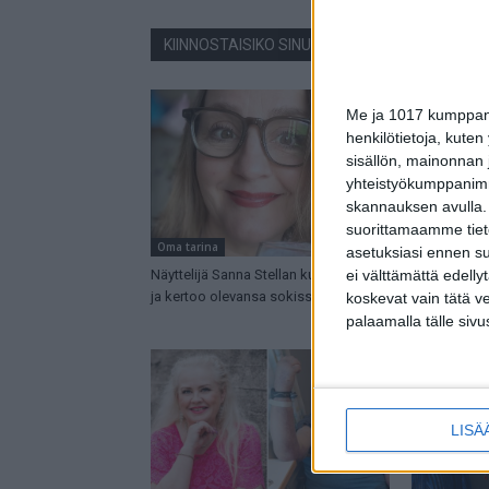
KIINNOSTAISIKO SINUA NÄMÄ JUTUT?
Me ja 1017 kumppanim
henkilötietoja, kuten
sisällön, mainonnan j
yhteistyökumppanimme
skannauksen avulla.
suorittamaamme tietoj
Oma tarina
Oma tarina
asetuksiasi ennen su
Näyttelijä Sanna Stellan kuuli uutiset
Sanna Stella
ei välttämättä edelly
ja kertoo olevansa sokissa: Syöpä!
ehti juuri t
koskevat vain tätä v
palaamalla tälle sivu
LISÄ