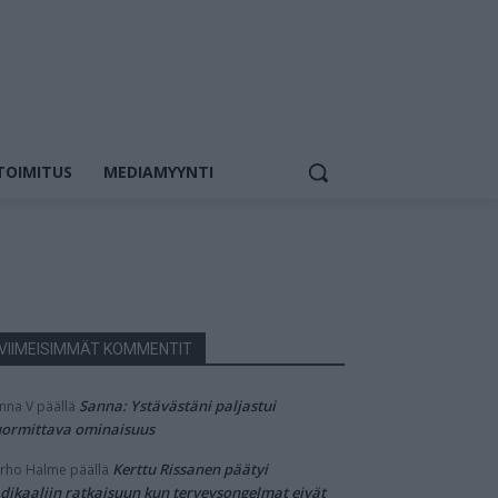
TOIMITUS
MEDIAMYYNTI
VIIMEISIMMÄT KOMMENTIT
Sanna: Ystävästäni paljastui
nna V
päällä
ormittava ominaisuus
Kerttu Rissanen päätyi
rho Halme
päällä
dikaaliin ratkaisuun kun terveysongelmat eivät