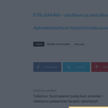
ETÄLÄÄKÄRI – edullinen ja aina lähel
Apteekkituotteet luotettavasta suom
TAGS
Emilia Vuorisalmi
korona
Facebook
Twitter
Pin
Mainos
Edellinen artikkeli
Tutkimus: Suomalainen pelaa kuin ennenkin –
riskitason pelaaminen lievästi vähentynyt