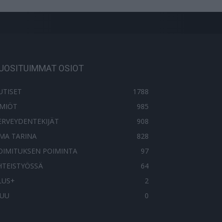
UOSITUIMMAT OSIOT
UTISET
1788
LMIÖT
985
ERVEYDENTEKIJÄT
908
MA TARINA
828
OIMITUKSEN POIMINTA
97
HTEISTYÖSSÄ
64
LUS+
2
UU
0