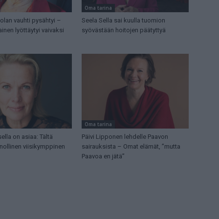
Oma tarina
lan vauhti pysähtyi –
Seela Sella sai kuulla tuomion
inen lyöttäytyi vaivaksi
syövästään hoitojen päätyttyä
Oma tarina
lla on asiaa: Tältä
Päivi Lipponen lehdelle Paavon
nollinen viisikymppinen
sairauksista – Omat elämät, ”mutta
Paavoa en jätä”