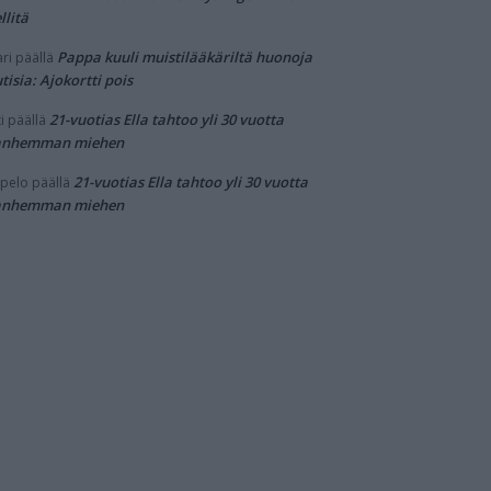
llitä
Pappa kuuli muistilääkäriltä huonoja
ri
päällä
tisia: Ajokortti pois
21-vuotias Ella tahtoo yli 30 vuotta
i
päällä
anhemman miehen
21-vuotias Ella tahtoo yli 30 vuotta
pelo
päällä
anhemman miehen