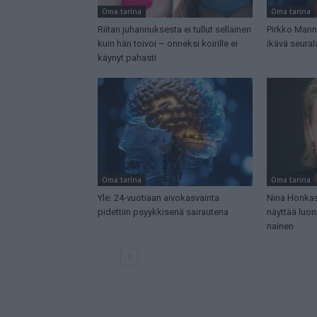
Oma tarina
Oma tarina
Riitan juhannuksesta ei tullut sellainen
Pirkko Manno
kuin hän toivoi – onneksi koirille ei
ikävä seurala
käynyt pahasti
Oma tarina
Oma tarina
Yle: 24-vuotiaan aivokasvainta
Nina Honkase
pidettiin psyykkisenä sairautena
näyttää luon
nainen