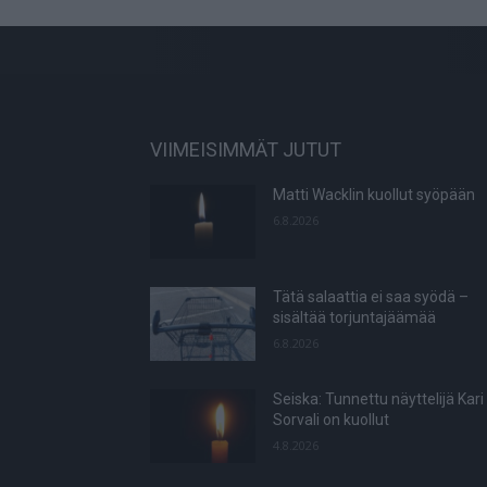
VIIMEISIMMÄT JUTUT
Matti Wacklin kuollut syöpään
6.8.2026
Tätä salaattia ei saa syödä –
sisältää torjuntajäämää
6.8.2026
Seiska: Tunnettu näyttelijä Kari
Sorvali on kuollut
4.8.2026