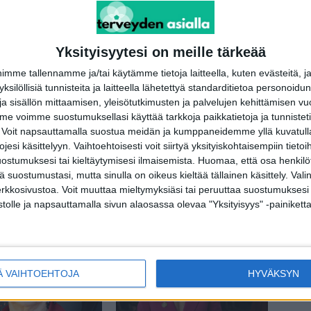
Yksityisyytesi on meille tärkeää
me tallennamme ja/tai käytämme tietoja laitteella, kuten evästeitä, j
 yksilöllisiä tunnisteita ja laitteella lähetettyä standarditietoa personoi
a sisällön mittaamisen, yleisötutkimusten ja palvelujen kehittämisen vu
 voimme suostumuksellasi käyttää tarkkoja paikkatietoja ja tunnistetie
 Voit napsauttamalla suostua meidän ja kumppaneidemme yllä kuvatulla
esi käsittelyyn. Vaihtoehtoisesti voit siirtyä yksityiskohtaisempiin tietoi
Oma tarina
ostumuksesi tai kieltäytymisesi ilmaisemista.
Huomaa, että osa henkilöti
nilla valtaisa kasvain –
Pate Mustajärven kohdalla herää
tä suostumustasi, mutta sinulla on oikeus kieltää tällainen käsittely. Val
oipua onnettomuudesta
kysymys: olisiko syöpä voitu löytää
erkkosivustoa. Voit muuttaa mieltymyksiäsi tai peruuttaa suostumuksesi
aiemmin?
stolle ja napsauttamalla sivun alaosassa olevaa "Yksityisyys" -painiketta
Ä VAIHTOEHTOJA
HYVÄKSYN