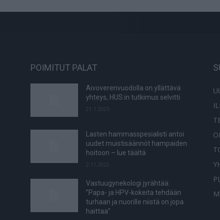
POIMITUT PALAT
S
Aivoverenvuodolla on yllättävä
U
yhteys, HUS:in tutkimus selvitti
I
21.1.2025
T
O
Lasten hammasspesialisti antoi
uudet muistisäännöt hampaiden
T
hoitoon – lue täältä
Y
2.11.2022
P
Vastuugynekologi jyrähtää:
”Papa- ja HPV-kokeita tehdään
M
turhaan ja nuorille niistä on jopa
haittaa”