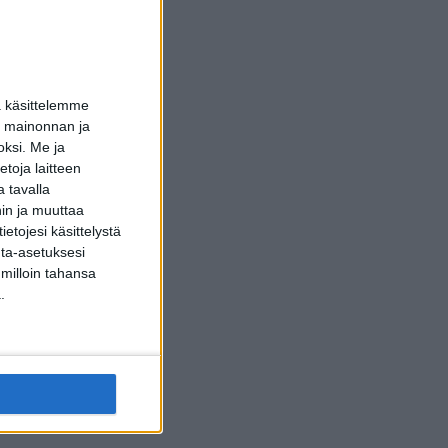
a käsittelemme
dun mainonnan ja
oksi.
Me ja
toja laitteen
 tavalla
hin ja muuttaa
etojesi käsittelystä
inta-asetuksesi
 milloin tahansa
.