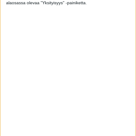
alaosassa olevaa "Yksityisyys" -painiketta.
Pömpöttävälle vatsalle voi olla yllättävä
syy, jota et uskoisi
toimitus
-
4.8.2019