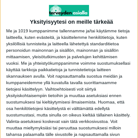
Yksityisyytesi on meille tärkeää
Me ja 1019 kumppanimme tallennamme ja/tai käytämme tietoja
Näin syöt itsesi sairaaksi – ja näin et
laitteella, kuten evästeitä, ja käsittelemme henkilötietoja, kuten
toimitus
-
16.4.2024
yksilöllisiä tunnisteita ja laitteella lähetettyä standarditietoa
personoidun mainonnan ja sisällön, mainonnan ja sisällön
mittaamisen, yleisötutkimusten ja palvelujen kehittämisen
vuoksi.
Me ja yhteistyökumppanimme voimme suostumuksellasi
käyttää tarkkoja paikkatietoja ja tunnistetietoja laitteen
skannauksen avulla. Voit napsauttamalla suostua meidän ja
kumppaneidemme yllä kuvatulla tavalla suorittamaamme
tietojesi käsittelyyn. Vaihtoehtoisesti voit siirtyä
yksityiskohtaisempiin tietoihin ja muuttaa asetuksiasi ennen
suostumuksesi tai kieltäytymisesi ilmaisemista.
Huomaa, että
osa henkilötietojesi käsittelystä ei välttämättä edellytä
suostumustasi, mutta sinulla on oikeus kieltää tällainen käsittely.
Valinta-asetuksesi koskevat vain tätä verkkosivustoa. Voit
Turvottaako? 6 kikkaa helpompaan oloon
muuttaa mieltymyksiäsi tai peruuttaa suostumuksesi milloin
toimitus
-
10.7.2021
tahansa palaamalla tälle sivustolle ja napsauttamalla sivun