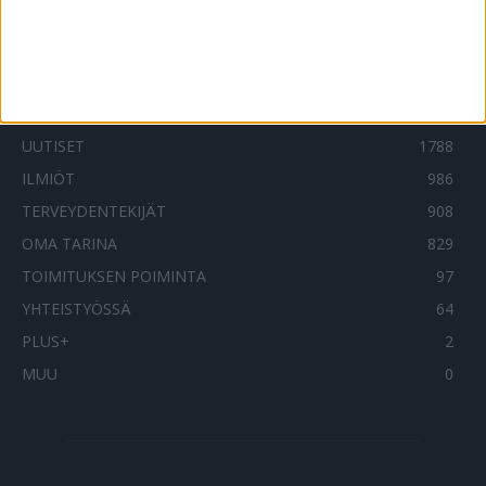
SUOSITUIMMAT OSIOT
UUTISET
1788
ILMIÖT
986
TERVEYDENTEKIJÄT
908
OMA TARINA
829
TOIMITUKSEN POIMINTA
97
YHTEISTYÖSSÄ
64
PLUS+
2
MUU
0