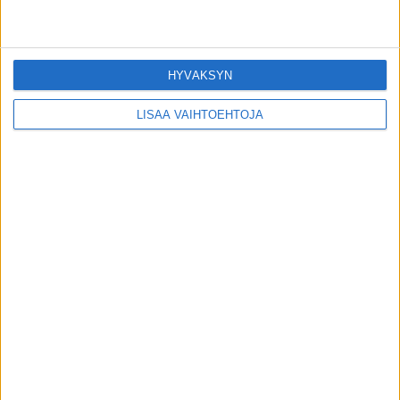
4 helppoa kikkaa, joilla sain vatsani
turvottelun aisoihin
HYVÄKSYN
toimitus
-
3.1.2017
LISÄÄ VAIHTOEHTOJA
Päivän terveysvinkki: Ruokarauha!
toimitus
-
13.5.2015