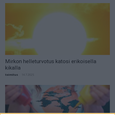
Mirkon helleturvotus katosi erikoisella
kikalla
toimitus
-
14.7.2025