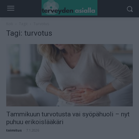
Koti
Tagit
Turvotus
Tagi: turvotus
Tammikuun turvotusta vai syöpähuoli – nyt
puhuu erikoislääkäri
toimitus
-
7.1.2026